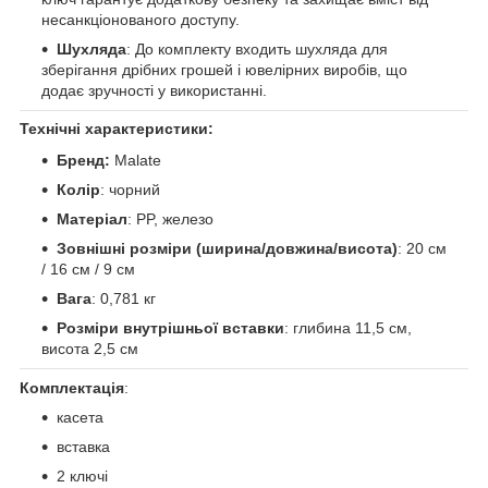
несанкціонованого доступу.
Шухляда
: До комплекту входить шухляда для
зберігання дрібних грошей і ювелірних виробів, що
додає зручності у використанні.
Технічні характеристики:
Бренд:
Malate
Колір
: чорний
Матеріал
: PP, железо
Зовнішні розміри (ширина/довжина/висота)
: 20 см
/ 16 см / 9 см
Вага
: 0,781 кг
Розміри внутрішньої вставки
: глибина 11,5 см,
висота 2,5 см
Комплектація
:
касета
вставка
2 ключі