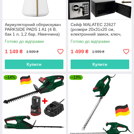
Акумуляторний обприскувач
Сейф MALATEC 22627
PARKSIDE PADS 1 A1 (4 В,
(розміри 20х31х20 см,
бак 1 л, 1,2 бар, Німеччина)
електронний замок, ключ,
об'єм 10 л)
Готово до відправки
Готово до відправки
1 149
1 499
₴
₴
1 599 ₴
1 999 ₴
Купити
Купити
–14%
–13%