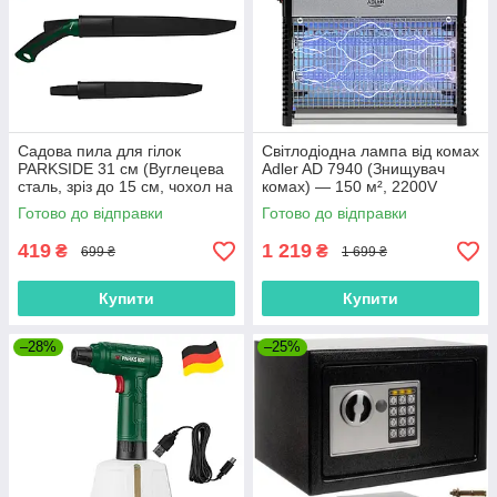
Садова пила для гілок
Світлодіодна лампа від комах
PARKSIDE 31 см (Вуглецева
Adler AD 7940 (Знищувач
сталь, зріз до 15 см, чохол на
комах) — 150 м², 2200V
пояс, Німеччина)
Готово до відправки
Готово до відправки
419
1 219
₴
₴
699 ₴
1 699 ₴
Купити
Купити
–28%
–25%