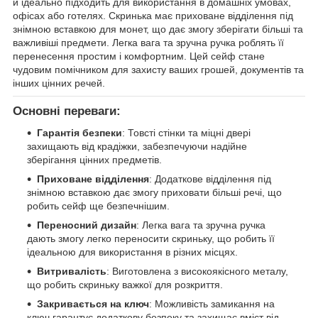
й ідеально підходить для використання в домашніх умовах,
офісах або готелях. Скринька має приховане відділення під
знімною вставкою для монет, що дає змогу зберігати більші та
важливіші предмети. Легка вага та зручна ручка роблять її
перенесення простим і комфортним. Цей сейф стане
чудовим помічником для захисту ваших грошей, документів та
інших цінних речей.
Основні переваги:
Гарантія безпеки
: Товсті стінки та міцні двері
захищають від крадіжки, забезпечуючи надійне
зберігання цінних предметів.
Приховане відділення
: Додаткове відділення під
знімною вставкою дає змогу приховати більші речі, що
робить сейф ще безпечнішим.
Переносний дизайн
: Легка вага та зручна ручка
дають змогу легко переносити скриньку, що робить її
ідеальною для використання в різних місцях.
Витривалість
: Виготовлена з високоякісного металу,
що робить скриньку важкої для розкриття.
Закривається на ключ
: Можливість замикання на
ключ гарантує додаткову безпеку та захищає вміст від