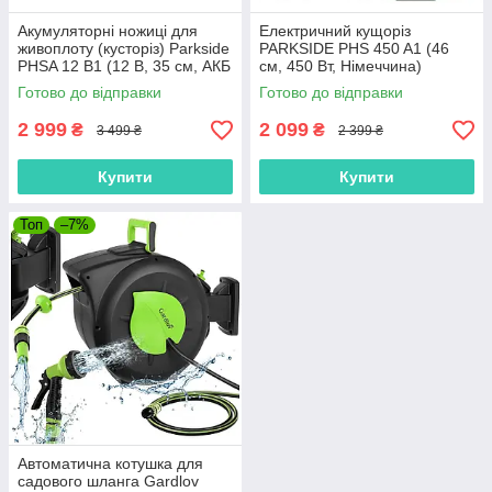
Акумуляторні ножиці для
Електричний кущоріз
живоплоту (кусторіз) Parkside
PARKSIDE PHS 450 A1 (46
PHSA 12 B1 (12 В, 35 см, АКБ
см, 450 Вт, Німеччина)
2 Аг та ЗП, Німеччина)
Готово до відправки
Готово до відправки
2 999
2 099
₴
₴
3 499 ₴
2 399 ₴
Купити
Купити
Топ
–7%
Автоматична котушка для
садового шланга Gardlov