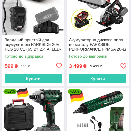
Зарядний пристрій для
Акумуляторна дискова пила
акумуляторів PARKSIDE 20V
по металу PARKSIDE
PLG 20 C1 (65 Вт, 2.4 А, LED-
PERFORMANCE PPMSA 20-Li
індикатор, Німеччина)
A1 (62 мм, безщітковий
Готово до відправки
Готово до відправки
двигун, 20 В, Німеччина)
599
3 499
₴
₴
999 ₴
5 499 ₴
Купити
Купити
–32%
–30%