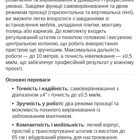
умовах. Завдяки функції самовирівнювання та двом
режимам проєкції (горизонтальна та вертикальна лінії),
ви зможете легко впоратися з завданнями зі
встановлення меблів, укладання плитки, монтажу
полиць або карнизів. До комплекту входить
регульований штатив із похилою головкою і висувною
центральною колоною, що робить використання
пристрою ще зручнішим. Максимальна дальність
роботи — до 10 метрів, а точність нівелювання — ±0,5
мм/м, що забезпечує професійний результат у кожному
проєкті.
Основні переваги
Точність і надійність
: самовирівнювання з
діапазоном ±4° і точність до ±0,5 мм/м.
Зручність у роботі
: два режими проєкції та
можливість похилого вирівнювання із
заблокованим маятником.
Компактність і мобільність
: легкий корпус,
простий у транспортуванні штатив із висотою до
65 см і вбудований рівень для настроювання.