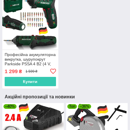
Професійна акумуляторна
викрутка, шурупокрут
Parkside PSSA 4 B2 (4 V,
2000 Аг, 10 Nm,
1 299
₴
1 599 ₴
Німеччина)
Купити
Акційні пропозиції та новинки
–40%
Топ
–36%