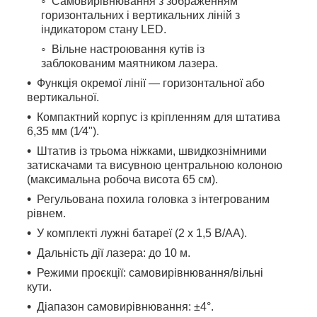
Самовирівнювання з зображенням
горизонтальних і вертикальних ліній з
індикатором стану LED.
Вільне настроювання кутів із
заблокованим маятником лазера.
Функція окремої лінії — горизонтальної або
вертикальної.
Компактний корпус із кріпленням для штатива
6,35 мм (1⁄4").
Штатив із трьома ніжками, швидкознімними
затискачами та висувною центральною колоною
(максимальна робоча висота 65 см).
Регульована похила головка з інтегрованим
рівнем.
У комплекті лужні батареї (2 x 1,5 В/AA).
Дальність дії лазера: до 10 м.
Режими проєкції: самовирівнювання/вільні
кути.
Діапазон самовирівнювання: ±4°.