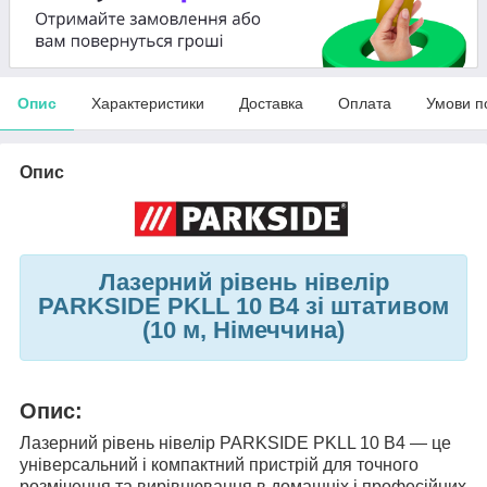
Опис
Характеристики
Доставка
Оплата
Умови п
Опис
Лазерний рівень нівелір
PARKSIDE PKLL 10 B4 зі штативом
(10 м, Німеччина)
Опис:
Лазерний рівень нівелір PARKSIDE PKLL 10 B4 — це
універсальний і компактний пристрій для точного
розмічення та вирівнювання в домашніх і професійних