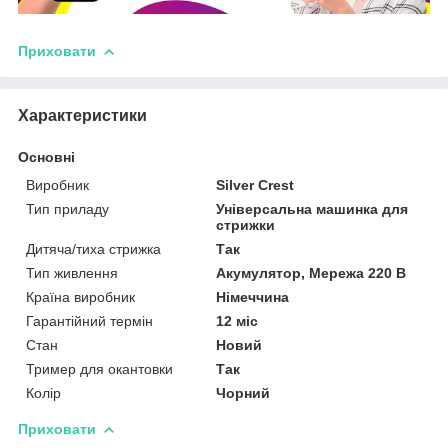
Приховати
Характеристики
Основні
Виробник
Silver Crest
Тип приладу
Універсальна машинка для
стрижки
Дитяча/тиха стрижка
Так
Тип живлення
Акумулятор, Мережа 220 В
Країна виробник
Німеччина
Гарантійний термін
12 міс
Стан
Новий
Тример для окантовки
Так
Колір
Чорний
Приховати