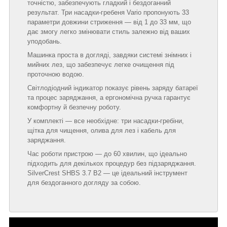
точністю, забезпечують гладкий і бездоганний
результат. Три насадки-гребеня Vario пропонують 33
параметри довжини стриження — від 1 до 33 мм, що
дає змогу легко змінювати стиль залежно від ваших
уподобань.
Машинка проста в догляді, завдяки системі знімних і
мийних лез, що забезпечує легке очищення під
проточною водою.
Світлодіодний індикатор показує рівень заряду батареї
та процес заряджання, а ергономічна ручка гарантує
комфортну й безпечну роботу.
У комплекті — все необхідне: три насадки-гребіни,
щітка для чищення, олива для лез і кабель для
заряджання.
Час роботи пристрою — до 60 хвилин, що ідеально
підходить для декількох процедур без підзаряджання.
SilverCrest SHBS 3.7 B2 — це ідеальний інструмент
для бездоганного догляду за собою.