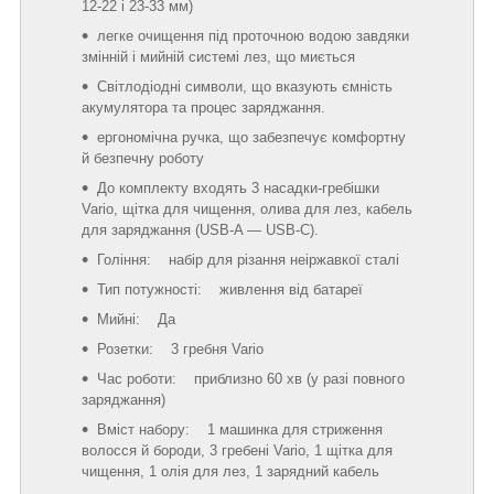
12-22 і 23-33 мм)
легке очищення під проточною водою завдяки
змінній і мийній системі лез, що миється
Світлодіодні символи, що вказують ємність
акумулятора та процес заряджання.
ергономічна ручка, що забезпечує комфортну
й безпечну роботу
До комплекту входять 3 насадки-гребішки
Vario, щітка для чищення, олива для лез, кабель
для заряджання (USB-A — USB-C).
Гоління: набір для різання неіржавкої сталі
Тип потужності: живлення від батареї
Мийні: Да
Розетки: 3 гребня Vario
Час роботи: приблизно 60 хв (у разі повного
заряджання)
Вміст набору: 1 машинка для стриження
волосся й бороди, 3 гребені Vario, 1 щітка для
чищення, 1 олія для лез, 1 зарядний кабель