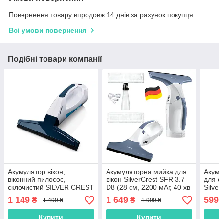
Повернення товару впродовж 14 днів за рахунок покупця
Всі умови повернення
Подібні товари компанії
Акумулятор вікон,
Акумуляторна мийка для
Аку
віконний пилосос,
вікон SilverCrest SFR 3.7
для 
склочистий SILVER CREST
D8 (28 см, 2200 мАг, 40 хв
Silv
SFR 3.7 B2 (1300 мАч,
роботи, Німеччина)
(Li-
1 149
1 649
599
₴
₴
1 499 ₴
1 999 ₴
Німеччина)
33 м
Купити
Купити