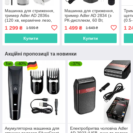
Машинка для стриження,
Машинка для стриження,
Трим
тример Adler AD 2836s
тример Adler AD 2834 (з
щети
(120 хв, керамічне лезо,
РК-дисплеєм, 60 Вт,
(0.5
Польща)
Польща)
Li-io
1 299
1 499
1 2
₴
₴
1 599 ₴
1 649 ₴
Купити
Купити
Акційні пропозиції та новинки
Топ
–40%
–37%
Акумуляторна машинка для
Електробритва чоловіча Adler
стрижки волосся SilverCrest
AD 2923 (USB, сухе та вологе