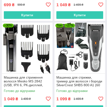
699
1 049
₴
₴
999 ₴
1 499 ₴
Купити
Купити
–30%
Топ
–27%
Машинка для стриження
Машинка для стрижки,
волосся Mesko MS 2842
тример для волосся і бороди
(USB, IPX 6, РК-дисплей,
SilverCrest SHBS 800 A1 (60
Польща)
хв, Німеччина)
Готово до відправки
Готово до відправки
1 049
1 099
₴
₴
1 499 ₴
1 499 ₴