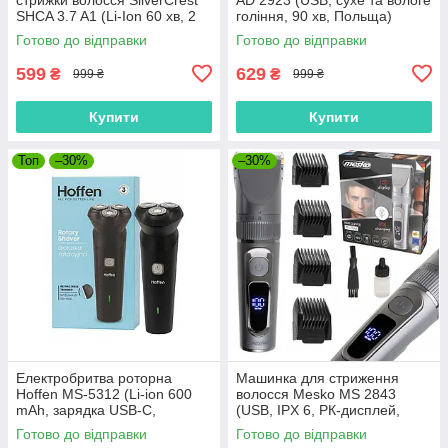
SHCA 3.7 A1 (Li-Ion 60 хв, 2
гоління, 90 хв, Польща)
насадки 1-33 мм, USB-C,
Готово до відправки
Готово до відправки
Німеччина)
599
629
₴
₴
999 ₴
999 ₴
Купити
Купити
Топ
–30%
–30%
Електробритва роторна
Машинка для стриження
Hoffen MS-5312 (Li-ion 600
волосся Mesko MS 2843
mAh, зарядка USB-C,
(USB, IPX 6, РК-дисплей,
висувний тример, Польща)
Польща)
Готово до відправки
Готово до відправки