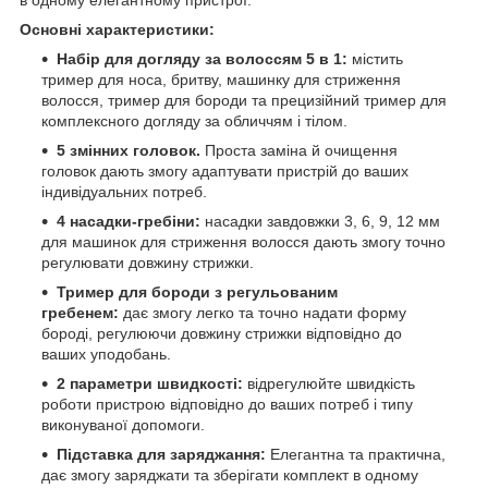
в одному елегантному пристрої.
Основні характеристики:
Набір для догляду за волоссям 5 в 1:
містить
тример для носа, бритву, машинку для стриження
волосся, тример для бороди та прецизійний тример для
комплексного догляду за обличчям і тілом.
5 змінних головок.
Проста заміна й очищення
головок дають змогу адаптувати пристрій до ваших
індивідуальних потреб.
4 насадки-гребіни:
насадки завдовжки 3, 6, 9, 12 мм
для машинок для стриження волосся дають змогу точно
регулювати довжину стрижки.
Тример для бороди з регульованим
гребенем:
дає змогу легко та точно надати форму
бороді, регулюючи довжину стрижки відповідно до
ваших уподобань.
2 параметри швидкості:
відрегулюйте швидкість
роботи пристрою відповідно до ваших потреб і типу
виконуваної допомоги.
Підставка для заряджання:
Елегантна та практична,
дає змогу заряджати та зберігати комплект в одному