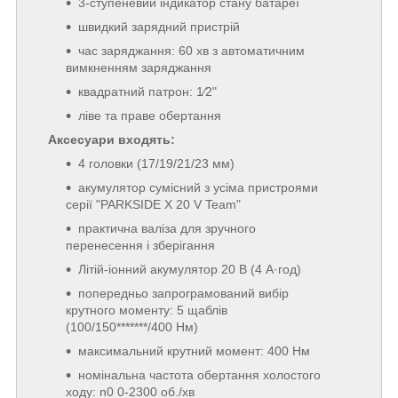
3-ступеневий індикатор стану батареї
швидкий зарядний пристрій
час заряджання: 60 хв з автоматичним
вимкненням заряджання
квадратний патрон: 1⁄2"
ліве та праве обертання
Аксесуари входять:
4 головки (17/19/21/23 мм)
акумулятор сумісний з усіма пристроями
серії "PARKSIDE X 20 V Team"
практична валіза для зручного
перенесення і зберігання
Літій-іонний акумулятор 20 В (4 А·год)
попередньо запрограмований вибір
крутного моменту: 5 щаблів
(100/150*******/400 Нм)
максимальний крутний момент: 400 Нм
номінальна частота обертання холостого
ходу: n0 0-2300 об./хв