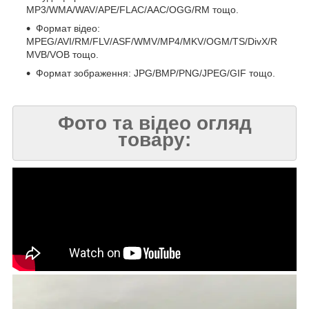
MP3/WMA/WAV/APE/FLAC/AAC/OGG/RM тощо.
Формат відео:
MPEG/AVI/RM/FLV/ASF/WMV/MP4/MKV/OGM/TS/DivX/R
MVB/VOB тощо.
Формат зображення: JPG/BMP/PNG/JPEG/GIF тощо.
Фото та відео огляд
товару: