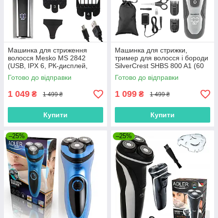
Машинка для стриження
Машинка для стрижки,
волосся Mesko MS 2842
тример для волосся і бороди
(USB, IPX 6, РК-дисплей,
SilverCrest SHBS 800 A1 (60
Польща)
хв, Німеччина)
Готово до відправки
Готово до відправки
1 049
1 099
₴
₴
1 499 ₴
1 499 ₴
Купити
Купити
–25%
–25%