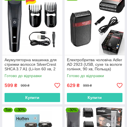
Акумуляторна машинка для
Електробритва чоловіча Adler
стрижки волосся SilverCrest
AD 2923 (USB, сухе та вологе
SHCA 3.7 A1 (Li-Ion 60 хв, 2
гоління, 90 хв, Польща)
насадки 1-33 мм, USB-C,
Готово до відправки
Готово до відправки
Німеччина)
599
629
₴
₴
999 ₴
999 ₴
Купити
Купити
Топ
–30%
–30%