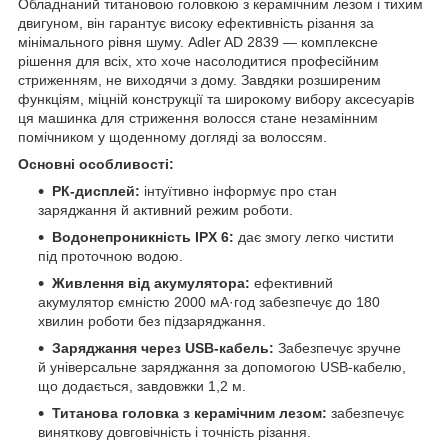
Обладнаний титановою головкою з керамічним лезом і тихим
двигуном, він гарантує високу ефективність різання за
мінімального рівня шуму. Adler AD 2839 — комплексне
рішення для всіх, хто хоче насолодитися професійним
стриженням, не виходячи з дому. Завдяки розширеним
функціям, міцній конструкції та широкому вибору аксесуарів
ця машинка для стриження волосся стане незамінним
помічником у щоденному догляді за волоссям.
Основні особливості:
РК-дисплей:
інтуїтивно інформує про стан
заряджання й активний режим роботи.
Водонепроникність IPX 6:
дає змогу легко чистити
під проточною водою.
Живлення від акумулятора:
ефективний
акумулятор ємністю 2000 мА·год забезпечує до 180
хвилин роботи без підзаряджання.
Заряджання через USB-кабель:
Забезпечує зручне
й універсальне заряджання за допомогою USB-кабелю,
що додається, завдовжки 1,2 м.
Титанова головка з керамічним лезом:
забезпечує
виняткову довговічність і точність різання.