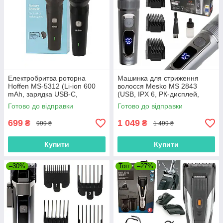
Електробритва роторна
Машинка для стриження
Hoffen MS-5312 (Li-ion 600
волосся Mesko MS 2843
mAh, зарядка USB-C,
(USB, IPX 6, РК-дисплей,
висувний тример, Польща)
Польща)
Готово до відправки
Готово до відправки
699
1 049
₴
₴
999 ₴
1 499 ₴
Купити
Купити
–30%
Топ
–27%