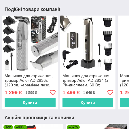
Подібні товари компанії
Машинка для стриження,
Машинка для стриження,
Маши
тример Adler AD 2836s
тример Adler AD 2834 (з
трим
(120 хв, керамічне лезо,
РК-дисплеєм, 60 Вт,
(120
Польща)
Польща)
Пол
1 299
1 499
1 2
₴
₴
1 599 ₴
1 649 ₴
Купити
Купити
Акційні пропозиції та новинки
Топ
–40%
–37%