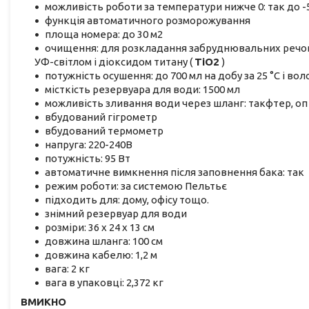
можливість роботи за температури нижче 0: так до -5
функція автоматичного розморожування
площа номера: до 30 м2
очищення: для розкладання забруднювальних речов
УФ-світлом і діоксидом титану (
TiO2
)
потужність осушення: до 700 мл на добу за 25 °C і вол
місткість резервуара для води: 1500 мл
можливість зливання води через шланг: такфтер, оп
вбудований гігрометр
вбудований термометр
напруга: 220-240В
потужність: 95 Вт
автоматичне вимкнення після заповнення бака: так
режим роботи: за системою Пельтьє
підходить для: дому, офісу тощо.
знімний резервуар для води
розміри: 36 х 24 х 13 см
довжина шланга: 100 см
довжина кабелю: 1,2 м
вага: 2 кг
вага в упаковці: 2,372 кг
ВМИКНО