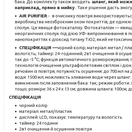
бака. До комплекту також входить
шланг, який можн
наприклад, прямо в мийку
. Таке рішення дасть змогу
AIR PURIFIER
-
в очиснику повітря використовуються
виробництва неозброєним оком покриттів, де однією 
сполук. Це явище фотокаталізу. Фотокаталізм — явищ
неорганічних сполук під дією УФ-випромінювання в п
нанопокриттях є діоксид титану TiO2, який нетоксични
СПЕЦІФІКАЦІЯ —
чорний колір; матеріал: метал / пл
вологість; таймер: 24-годинний; 2в1 очищення й осуше
так до -5 °C; функція автоматичного розморожування;
технологія очищення ультрафіолетовим світлом і діо
речовин із повітря; потужність осушення: до 700 мл на д
води: 1500 мл; можливість зливання води через шланг: є
вимкнення після заповнення бака: так; режим роботи: 
тощо; розміри: 36 х 24 х 13 см; довжина шланга: 100см; до
СПЕЦІФІКАЦІЯ
чорний колір
матеріал: метал/пластик
дисплей: LCD, показує: температуру та вологість
таймер: 24 години
2в1 очищення й осушення повітря