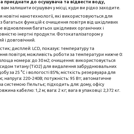
а приєднати до осушувача та відвести воду,
 вам залишити осушувач у місці, куди ви рідко заходите.
 новітні нанотехнології, які використовуються для
з багатьох функцій є очищення повітря від шкідливих
е відновлення багатьох шкідливих органічних і
овністю інертні продукти. Фотокаталізатором у
й і довговічний.
астик; дисплей: LCD, показує: температуру та
ння повітря; можливість роботи за температури нижче 0:
 площа номера: до 30 м2; очищення: використовується
ксидом титану (TiO2) для видалення забруднювальних
обу за 25 °C і вологості 85%; місткість резервуара для
; напруга: 220-240В; потужність: 95 Вт; автоматичне
за системою Пельтьє; підходить для: дому, офісу
вжина кабелю: 1,2 м; вага: 2 кг; вага в упаковці: 2,372 кг.