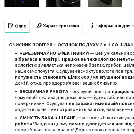
Характеристики
Інформація для 
Опис
ОЧИСНИК ПОВІТРЯ + ОСУШОК ПОДУХУ 2 в 1 СО ШЛАН
ЧЕРЕЗВИЧАЙНО ЕФЕКТИВНИЙ
— цей унікальний о
зібралася в повітрі.
Працює за технологією Пельть
вологістю з'являється неприємний запах, грибок, цвіл
наше самопочуття. Осушувач всмоктує вологе повітря, 
потужність становить цілих
600
/мл згущеної води
домі й, отже, про здоров'я вас і ваших близьких.
БЕСШУМНАЯ РАБОТА -
осушувач повітря
працює на
чому необтяжлива для домашніх — буде особливо доречн
поверхневим. Осушувач
не заважатиме вашій повсяк
ходити всю ніч і не потривожить ваш сон, навпаки — п
ЄМНІСТЬ БАКА + ШЛАНГ —
місткість бака осушува
роботи
! Завдяки цьому
вам не доведеться час від 
вдома більш ніж на два дні! Додатковою перевагою п