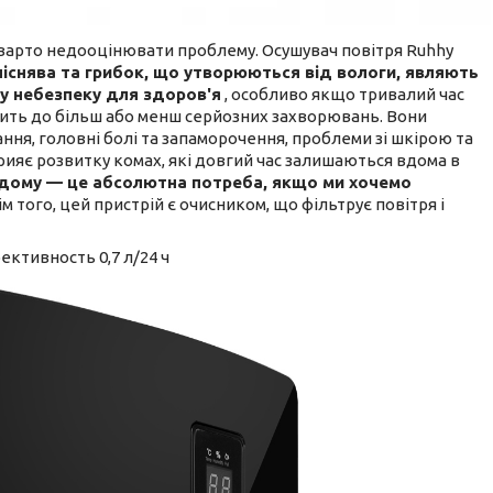
е варто недооцінювати проблему. Осушувач повітря Ruhhy
ліснява та грибок, що утворюються від вологи, являють
ну небезпеку для здоров'я
, особливо якщо тривалий час
дить до більш або менш серйозних захворювань. Вони
ння, головні болі та запаморочення, проблеми зі шкірою та
рияє розвитку комах, які довгий час залишаються вдома в
дому — це абсолютна потреба, якщо ми хочемо
рім того, цей пристрій є очисником, що фільтрує повітря і