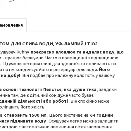
замовлення
ГОМ ДЛЯ СЛИВА ВОДИ, УФ-ЛАМПИЙ І TiO2
сушувач Ruhhy
прекрасно вловлює та видаляє воду, що
є
- працює безшумно. Часто в приміщенні з підвищеною
ь. Ці умови несприятливі для здоров'я та впливають на
а потім конденсує його в резервуарі для води.
Його
 на добу!
Він подбає про належну вологість у вашому
 основі технології Пельтьє, яка дуже тиха
, завдяки
а там, де є діти, чий сон дуже часто буває
денній діяльності або роботі
. Він спокійно може
оліпшить його якість.
ча
становить
1500
мл
. Цього вистачає на
64 години
часу підливати воду
. Осушувач легко можна залишити
ристрою є автоматичне вимкнення після заповнення