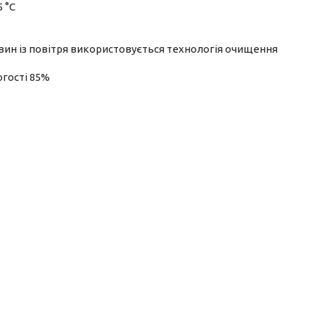
 °C
ин із повітря використовується технологія очищення
огості 85%