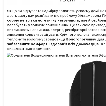
Якщо ви відчуваєте надмірну вологість у своєму домі, н
дасть змогу вам розв'язати цю проблему біля джерела.
П
собою не тільки естетичну незручність, але й серйоз
перебувати у вологих приміщеннях. Це так само призво
викликають, наприклад. алергія, респіраторні захворюва
зниження концентрації уваги. Крім того, волога також сп
теплому та вологому середовищі.
Вологопоглинач для 
забезпечити комфорт і здоров'я всіх домочадців.
. К
видаляє з нього домішки.