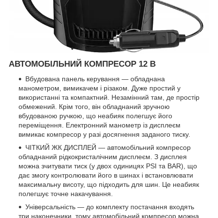
АВТОМОБІЛЬНИЙ КОМПРЕСОР 12 В
Вбудована панель керування — обладнана
манометром, вимикачем і різаком. Дуже простий у
використанні та компактний. Незамінний там, де простір
обмежений. Крім того, він обладнаний зручною
вбудованою ручкою, що неабияк полегшує його
переміщення. Електронний манометр із дисплеєм
вимикає компресор у разі досягнення заданого тиску.
ЧІТКИЙ ЖК ДИСПЛЕЙ — автомобільний компресор
обладнаний рідкокристалічним дисплеєм. З дисплея
можна зчитувати тиск (у двох одиницях PSI та BAR), що
дає змогу контролювати його в шинах і встановлювати
максимальну висоту, що підходить для шин. Це неабияк
полегшує точне накачування.
Універсальність — до комплекту постачання входять
три наконечники, тому автомобільний компресор можна