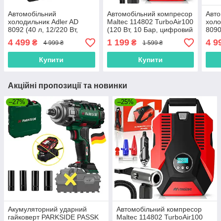
Автомобільний
Автомобільний компресор
Авто
холодильник Adler AD
Maltec 114802 TurboAir100
холо
8092 (40 л, 12/220 Вт,
(120 Вт, 10 Бар, цифровий
8090
Польща)
дисплей, Польща)
Пол
4 499
1 199
4 9
₴
₴
4 999 ₴
1 599 ₴
Купити
Купити
Акційні пропозиції та новинки
–27%
–25%
Акумуляторний ударний
Автомобільний компресор
гайковерт PARKSIDE PASSK
Maltec 114802 TurboAir100