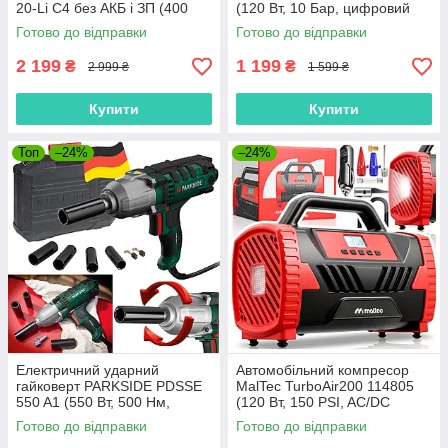
20-Li C4 без АКБ і ЗП (400
(120 Вт, 10 Бар, цифровий
Нм, 1/2", 20 В, Німеччина)
дисплей, Польща)
Готово до відправки
Готово до відправки
2 199
1 199
₴
₴
2 999 ₴
1 599 ₴
Купити
Купити
Топ
–24%
–24%
Електричний ударний
Автомобільний компресор
гайковерт PARKSIDE PDSSE
MalTec TurboAir200 114805
550 A1 (550 Вт, 500 Нм,
(120 Вт, 150 PSI, AC/DC
Німеччина)
12V/230V, Польща)
Готово до відправки
Готово до відправки