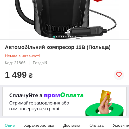
Автомобільний компресор 12В (Польща)
Немає в наявності
Код: 21866
Роздріб
1 499
₴
Опис
Характеристики
Доставка
Оплата
Умови п