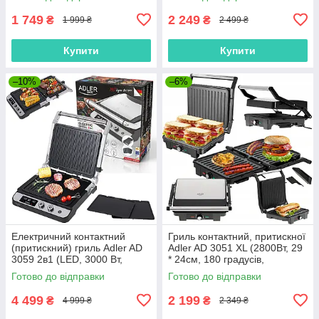
Польща)
1 749
2 249
₴
₴
1 999 ₴
2 499 ₴
Купити
Купити
–10%
–6%
Електричний контактний
Гриль контактний, притискної
(притискний) гриль Adler AD
Adler AD 3051 XL (2800Вт, 29
3059 2в1 (LED, 3000 Вт,
* 24см, 180 градусів,
Польща)
Польща)
Готово до відправки
Готово до відправки
4 499
2 199
₴
₴
4 999 ₴
2 349 ₴