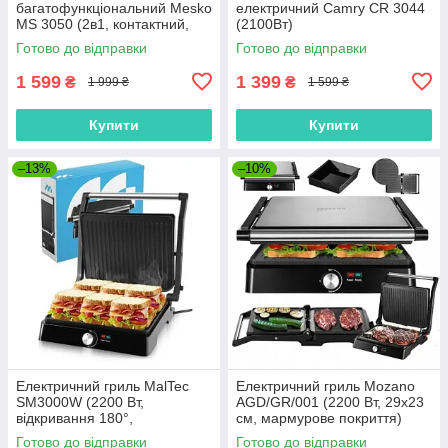
багатофункціональний Mesko
електричний Camry CR 3044
MS 3050 (2в1, контактний,
(2100Вт)
розкладний, 2500Вт)
Готово до відправки
Готово до відправки
1 599
1 399
₴
₴
1 999 ₴
1 599 ₴
Купити
Купити
–13%
–10%
Електричний гриль MalTec
Електричний гриль Mozano
SM3000W (2200 Вт,
AGD/GR/001 (2200 Вт, 29x23
відкривання 180°,
см, мармурове покриття)
антипригарне покриття,
Готово до відправки
Готово до відправки