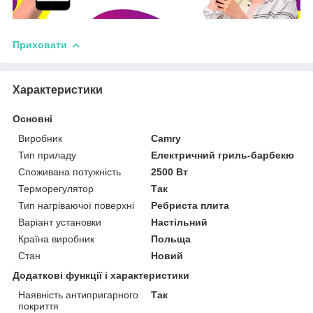
Приховати
Характеристики
Основні
Виробник
Camry
Тип приладу
Електричний гриль-барбекю
Споживана потужність
2500 Вт
Терморегулятор
Так
Тип нагріваючої поверхні
Ребриста плита
Варіант установки
Настільний
Країна виробник
Польща
Стан
Новий
Додаткові функції і характеристики
Наявність антипригарного
Так
покриття