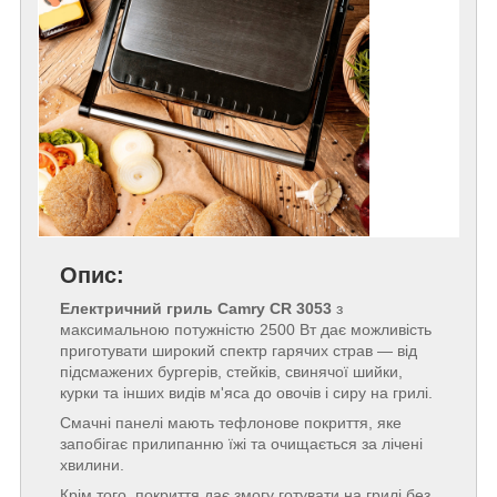
Опис:
Електричний гриль Camry CR 3053
з
максимальною потужністю 2500 Вт дає можливість
приготувати широкий спектр гарячих страв — від
підсмажених бургерів, стейків, свинячої шийки,
курки та інших видів м'яса до овочів і сиру на грилі.
Смачні панелі мають тефлонове покриття, яке
запобігає прилипанню їжі та очищається за лічені
хвилини.
Крім того, покриття дає змогу готувати на грилі без