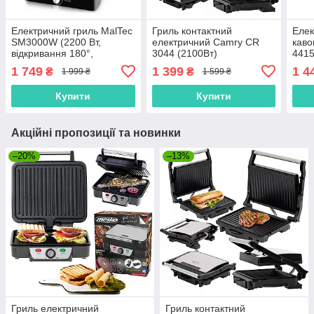
Електричний гриль MalTec
Гриль контактний
Елек
SM3000W (2200 Вт,
електричний Camry CR
каво
відкривання 180°,
3044 (2100Вт)
4415
антипригарне покриття,
Вт, 
1 749
1 399
1 4
₴
₴
1 999 ₴
1 599 ₴
Польща)
Купити
Купити
Акційні пропозиції та новинки
–20%
–13%
Гриль електричний
Гриль контактний