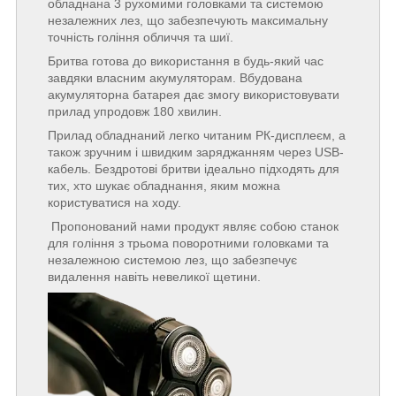
обладнана 3 рухомими головками та системою
незалежних лез, що забезпечують максимальну
точність гоління обличчя та шиї.
Бритва готова до використання в будь-який час
завдяки власним акумуляторам. Вбудована
акумуляторна батарея дає змогу використовувати
прилад упродовж 180 хвилин.
Прилад обладнаний легко читаним РК-дисплеєм, а
також зручним і швидким заряджанням через USB-
кабель. Бездротові бритви ідеально підходять для
тих, хто шукає обладнання, яким можна
користуватися на ходу.
Пропонований нами продукт являє собою станок
для гоління з трьома поворотними головками та
незалежною системою лез, що забезпечує
видалення навіть невеликої щетини.