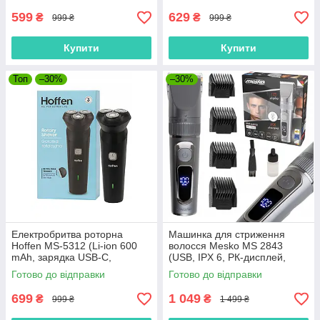
599
629
₴
₴
999 ₴
999 ₴
Купити
Купити
Топ
–30%
–30%
Електробритва роторна
Машинка для стриження
Hoffen MS-5312 (Li-ion 600
волосся Mesko MS 2843
mAh, зарядка USB-C,
(USB, IPX 6, РК-дисплей,
висувний тример, Польща)
Польща)
Готово до відправки
Готово до відправки
699
1 049
₴
₴
999 ₴
1 499 ₴