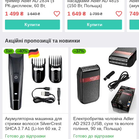
тример Adler AD 2834 (з
насадками Adler AD 4815
Adle
РК-дисплеєм, 60 Вт,
(150 Вт, Польща)
(аку
Польща)
1 499
1 649
749
₴
₴
1 649 ₴
1 799 ₴
Купити
Купити
Акційні пропозиції та новинки
Топ
–40%
–37%
Акумуляторна машинка для
Електробритва чоловіча Adler
стрижки волосся SilverCrest
AD 2923 (USB, сухе та вологе
SHCA 3.7 A1 (Li-Ion 60 хв, 2
гоління, 90 хв, Польща)
насадки 1-33 мм, USB-C,
Готово до відправки
Готово до відправки
Німеччина)