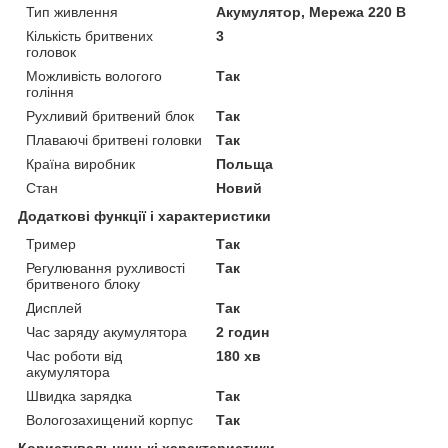
Тип живлення
Акумулятор, Мережа 220 В
Кількість бритвених
3
головок
Можливість вологого
Так
гоління
Рухливий бритвений блок
Так
Плаваючі бритвені головки
Так
Країна виробник
Польща
Стан
Новий
Додаткові функції і характеристики
Тример
Так
Регулювання рухливості
Так
бритвеного блоку
Дисплей
Так
Час заряду акумулятора
2 годин
Час роботи від
180 хв
акумулятора
Швидка зарядка
Так
Вологозахищений корпус
Так
Користувальницькі характеристики