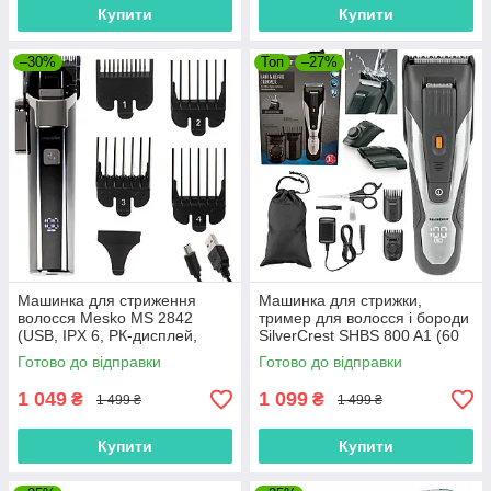
Купити
Купити
–30%
Топ
–27%
Машинка для стриження
Машинка для стрижки,
волосся Mesko MS 2842
тример для волосся і бороди
(USB, IPX 6, РК-дисплей,
SilverCrest SHBS 800 A1 (60
Польща)
хв, Німеччина)
Готово до відправки
Готово до відправки
1 049
1 099
₴
₴
1 499 ₴
1 499 ₴
Купити
Купити