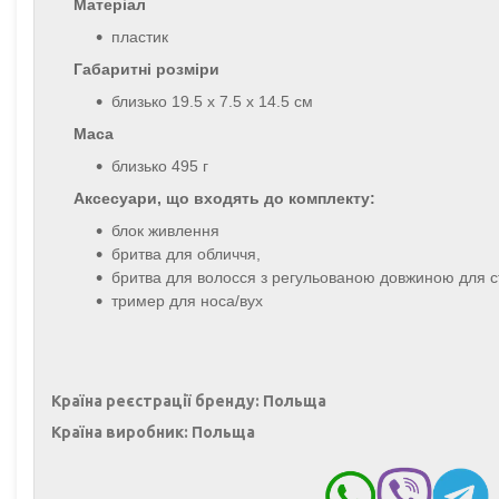
Матер
і
ал
пластик
Габаритні розміри
близько 19.5 x 7.5 x 14.5 см
Маса
близько 495 г
Аксесуари, що входять до комплекту:
блок живлення
бритва для обличчя,
бритва для волосся з регульованою довжиною для ст
тример для носа/вух
Країна реєстрації бренду: Польща
Країна виробник: Польща