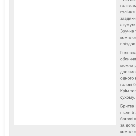
голівка
гоління
завдяки
акумуля
Зручна 
комплек
поїздок
Головна
обличчя
можна р
дає змо
одного 
голові 
Крім то
сухому,
Бритва 
після 5
багажі 
за допо
комплек