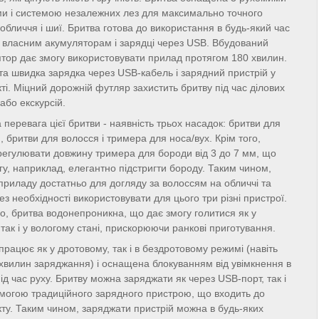
ми і системою незалежних лез для максимально точного
 обличчя і шиї. Бритва готова до використання в будь-який час
 власним акумуляторам і зарядці через USB. Вбудований
тор дає змогу використовувати прилад протягом 180 хвилин.
та швидка зарядка через USB-кабель і зарядний пристрій у
ті. Міцний дорожній футляр захистить бритву під час ділових
 або екскурсій.
 перевага цієї бритви - наявність трьох насадок: бритви для
, бритви для волосся і тримера для носа/вух. Крім того,
егулювати довжину тримера для бороди від 3 до 7 мм, що
гу, наприклад, елегантно підстригти бороду. Таким чином,
приладу достатньо для догляду за волоссям на обличчі та
без необхідності використовувати для цього три різні пристрої.
го, бритва водонепроникна, що дає змогу голитися як у
 так і у вологому стані, прискорюючи ранкові приготування.
працює як у дротовому, так і в бездротовому режимі (навіть
 хвилин заряджання) і оснащена блокуванням від увімкнення в
під час руху. Бритву можна заряджати як через USB-порт, так і
могою традиційного зарядного пристрою, що входить до
ту. Таким чином, заряджати пристрій можна в будь-яких