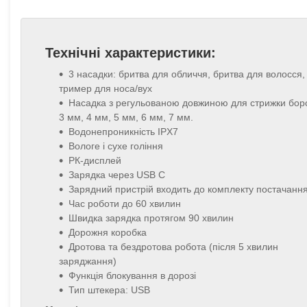
Технічні характеристики:
3 насадки: бритва для обличчя, бритва для волосся,
тример для носа/вух
Насадка з регульованою довжиною для стрижки бор
3 мм, 4 мм, 5 мм, 6 мм, 7 мм.
Водонепроникність IPX7
Вологе і сухе гоління
РК-дисплей
Зарядка через USB C
Зарядний пристрій входить до комплекту постачанн
Час роботи до 60 хвилин
Швидка зарядка протягом 90 хвилин
Дорожня коробка
Дротова та бездротова робота (після 5 хвилин
заряджання)
Функція блокування в дорозі
Тип штекера: USB