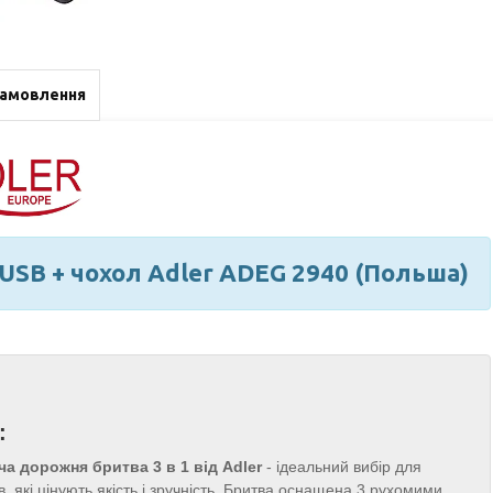
замовлення
- USB + чохол Adler ADEG 2940 (Польша)
:
ча дорожня бритва 3 в 1 від Adler
- ідеальний вибір для
ів, які цінують якість і зручність. Бритва оснащена 3 рухомими