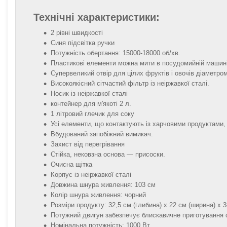
Технічні характеристики:
2 рівні швидкості
Синя підсвітка ручки
Потужність обертання: 15000-18000 об/хв.
Пластикові елементи можна мити в посудомийній машині
Супервеликий отвір для цілих фруктів і овочів діаметро
Високоякісний сітчастий фільтр із неіржавкої сталі.
Носик із неіржавкої сталі
контейнер для м'якоті 2 л.
1 літровий глечик для соку
Усі елементи, що контактують із харчовими продуктами,
Вбудований запобіжний вимикач.
Захист від перегрівання
Стійка, нековзна основа — присоски.
Очисна щітка
Корпус із неіржавкої сталі
Довжина шнура живлення: 103 см
Колір шнура живлення: чорний
Розміри продукту: 32,5 см (глибина) х 22 см (ширина) х 3
Потужний двигун забезпечує блискавичне приготування 
Номінальна потужність: 1000 Вт