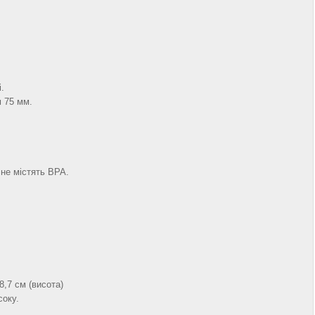
.
м 75 мм.
 не містять BPA.
8,7 см (висота)
соку.