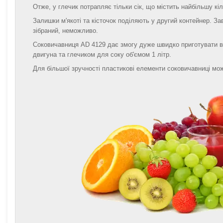
Отже, у глечик потрапляє тільки сік, що містить найбільшу кіл
Залишки м'якоті та кісточок поділяють у другий контейнер. З
зібраний, неможливо.
Соковичавниця AD 4129 дає змогу дуже швидко приготувати ве
двигуна та глечиком для соку об'ємом 1 літр.
Для більшої зручності пластикові елементи соковичавниці мо