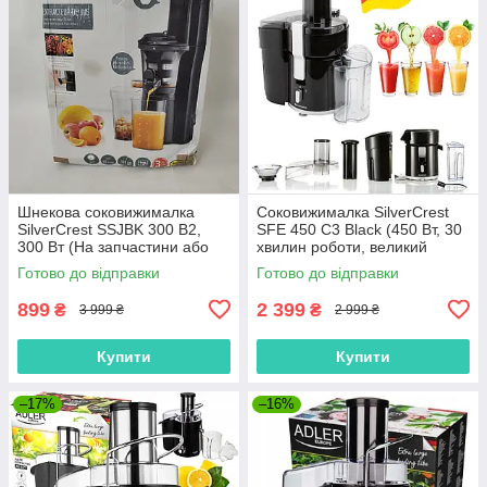
Шнекова соковижималка
Соковижималка SilverCrest
SilverCrest SSJBK 300 B2,
SFE 450 C3 Black (450 Вт, 30
300 Вт (На запчастини або
хвилин роботи, великий
під ремонт) — Уцінка
завантажувальний отвір)
Готово до відправки
Готово до відправки
899
2 399
₴
₴
3 999 ₴
2 999 ₴
Купити
Купити
–17%
–16%