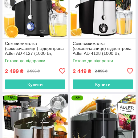
Соковижималка
Соковижималка
(соковичавниця) відцентрова
(соковичавниця) відцентрова
Adler AD 4127 (1000 Вт,
Adler AD 4128 (1000 Вт,
Польща)
Польща)
Готово до відправки
Готово до відправки
2 499
2 449
₴
₴
2 999 ₴
2 899 ₴
Купити
Купити
–15%
–8%