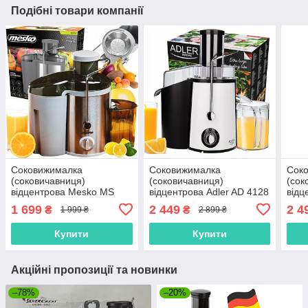
Подібні товари компанії
Соковижималка
Соковижималка
Сок
(соковичавниця)
(соковичавниця)
(сок
відцентрова Mesko MS
відцентрова Adler AD 4128
відц
4126 White (600 Вт,
(1000 Вт, Польща)
(100
1 699
2 449
2 4
₴
₴
1 999 ₴
2 899 ₴
Польща)
Купити
Купити
Акційні пропозиції та новинки
–78%
–20%