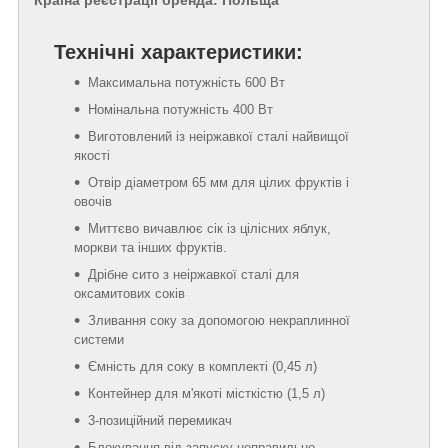
Країна реєстрації бренда: Польща
Технічні характеристики:
Максимальна потужність 600 Вт
Номінальна потужність 400 Вт
Виготовлений із неіржавкої сталі найвищої
якості
Отвір діаметром 65 мм для цілих фруктів і
овочів
Миттєво вичавлює сік із цілісних яблук,
моркви та інших фруктів.
Дрібне сито з неіржавкої сталі для
оксамитових соків
Зливання соку за допомогою некраплинної
системи
Ємність для соку в комплекті (0,45 л)
Контейнер для м'якоті місткістю (1,5 л)
3-позиційний перемикач
Блокування від запуску неправильно