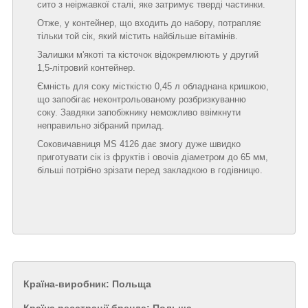
сито з неіржавкої сталі, яке затримує тверді частинки.
Отже, у контейнер, що входить до набору, потрапляє
тільки той сік, який містить найбільше вітамінів.
Залишки м'якоті та кісточок відокремлюють у другий
1,5-літровий контейнер.
Ємність для соку місткістю 0,45 л обладнана кришкою,
що запобігає неконтрольованому розбризкуванню
соку. Завдяки запобіжнику неможливо ввімкнути
неправильно зібраний прилад.
Соковичавниця MS 4126 дає змогу дуже швидко
приготувати сік із фруктів і овочів діаметром до 65 мм,
більші потрібно зрізати перед закладкою в годівницю.
Країна-виробник: Польща