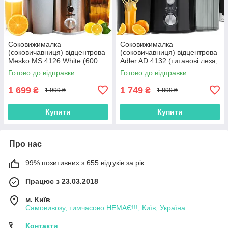
Соковижималка
Соковижималка
(соковичавниця) відцентрова
(соковичавниця) відцентрова
Mesko MS 4126 White (600
Adler AD 4132 (титанові леза,
Вт, Польща)
800 Вт, Польща)
Готово до відправки
Готово до відправки
1 699
1 749
₴
₴
1 999 ₴
1 899 ₴
Купити
Купити
Про нас
99% позитивних з 655 відгуків за рік
Працює з 23.03.2018
м. Київ
Самовивозу, тимчасово НЕМАЄ!!!, Київ, Україна
Контакти