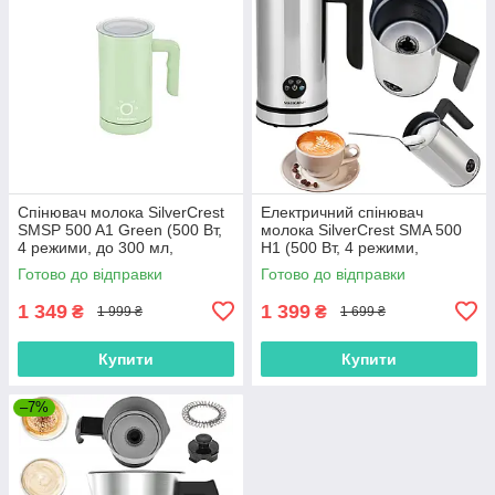
Спінювач молока SilverCrest
Електричний спінювач
SMSP 500 A1 Green (500 Вт,
молока SilverCrest SMA 500
4 режими, до 300 мл,
H1 (500 Вт, 4 режими,
Німеччина)
Німеччина)
Готово до відправки
Готово до відправки
1 349
1 399
₴
₴
1 999 ₴
1 699 ₴
Купити
Купити
–7%