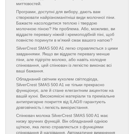
миттєвостей.
Програми, доступні для вибору, дають вам
створювати найрізноманітніші види молочної піни.
Бажаєте насолодитися теплою і твердою
молочною піною? Не проблема. Або, можливо, ви
віддаєте перевагу ніжній і кремоподібній піні, щоб
повністю поринути в м'який смак вашого напою?
SilverCrest SMAS 500 A1 легко справляється з цими
завданнями. Якщо ви віддаєте перевагу менше
піни, але підігріте молоко, або навіть холодне
спінювання, цей спінювач із легкістю виконає всі
ваші бажання.
Обладнаний світним кухолем світлодіода,
SilverCrest SMAS 500 A1 не тільки прекрасно
функціонує, але й стане елегантним акцентом на
вашій кухні. Високоякісні матеріали та преміальне
антипригарне покриття від ILAG® гарантують
довговічність і легкість використання.
Спінювач молока SilverCrest SMAS 500 A1 має
низку зручних функцій. Він обладнаний однією
щіткою, яка легко справляється з функціями
спінювання й нагрівання. Автоматичне вимкнення