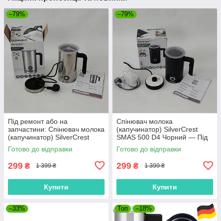
–79%
–79%
Під ремонт або на
Спінювач молока
запчастини: Спінювач молока
(капучинатор) SilverCrest
(капучинатор) SilverCrest
SMAS 500 D4 Чорний — Під
SMA 500 F1
ремонт / На запчастини
Готово до відправки
Готово до відправки
(УЦІНКА)
299
299
₴
₴
1 399 ₴
1 399 ₴
Купити
Купити
–33%
Топ
–18%