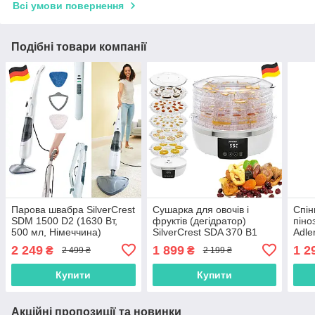
Всі умови повернення
Подібні товари компанії
Парова швабра SilverCrest
Сушарка для овочів і
Спін
SDM 1500 D2 (1630 Вт,
фруктів (дегідратор)
піно
500 мл, Німеччина)
SilverCrest SDA 370 B1
Adle
(370 Вт, 5 рівнів, таймер
300 
2 249
1 899
1 2
₴
₴
2 499 ₴
2 199 ₴
48 год, дисплей,
Німеччина)
Купити
Купити
Акційні пропозиції та новинки