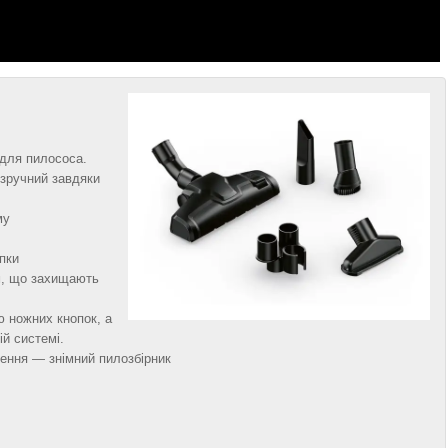
 для пилососа.
 зручний завдяки
му
пки
м, що захищають
ю ножних кнопок, а
ій системі.
щення — знімний пилозбірник