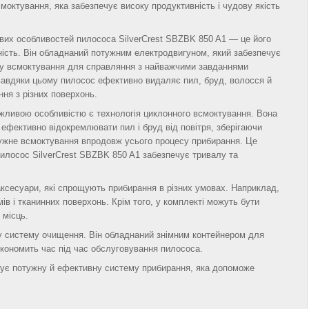
моктування, яка забезпечує високу продуктивність і чудову якість
вих особливостей пилососа SilverCrest SBZBK 850 A1 — це його
ність. Він обладнаний потужним електродвигуном, який забезпечує
у всмоктування для справляння з найважчими завданнями
Завдяки цьому пилосос ефективно видаляє пил, бруд, волосся й
ння з різних поверхонь.
жливою особливістю є технологія циклонного всмоктування. Вона
ефективно відокремлювати пил і бруд від повітря, зберігаючи
ужне всмоктування впродовж усього процесу прибирання. Це
илосос SilverCrest SBZBK 850 A1 забезпечує тривалу та
аксесуари, які спрощують прибирання в різних умовах. Наприклад,
ів і тканинних поверхонь. Крім того, у комплекті можуть бути
 місць.
ну систему очищення. Він обладнаний знімним контейнером для
економить час під час обслуговування пилососа.
нує потужну й ефективну систему прибирання, яка допоможе