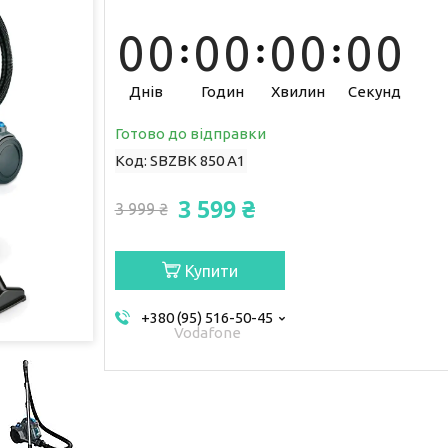
0
0
0
0
0
0
0
0
Днів
Годин
Хвилин
Секунд
Готово до відправки
Код:
SBZBK 850 A1
3 599 ₴
3 999 ₴
Купити
+380 (95) 516-50-45
Vodafone