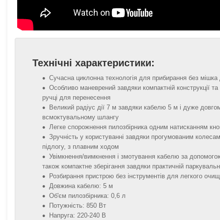
Технічні характеристики:
Сучасна циклонна технологія для прибирання без мішка
Особливо маневрений завдяки компактній конструкції та
ручці для перенесення
Великий радіус дії 7 м завдяки кабелю 5 м і дуже довго
всмоктувальному шлангу
Легке спорожнення пилозбірника одним натисканням кно
Зручність у користуванні завдяки прогумованим колеса
підлогу, з плавним ходом
Увімкнення/вимкнення і змотування кабелю за допомого
також компактне зберігання завдяки практичній паркувальн
Розбирання пристрою без інструментів для легкого очи
Довжина кабелю: 5 м
Об'єм пилозбірника: 0,6 л
Потужність: 850 Вт
Напруга: 220-240 В