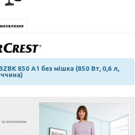
замовлення
ZBK 850 A1 без мішка (850 Вт, 0,6 л,
еччина)
о за величиною