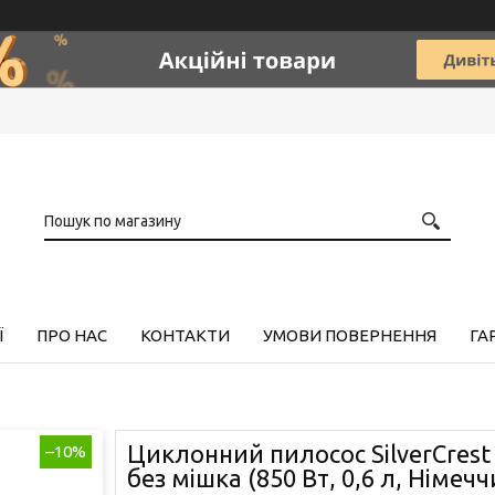
Ї
ПРО НАС
КОНТАКТИ
УМОВИ ПОВЕРНЕННЯ
ГА
Циклонний пилосос SilverCrest
–10%
без мішка (850 Вт, 0,6 л, Німечч