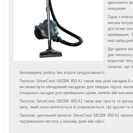
циклонного вс
очищення.
Одна з ключо
висока потуж
достатню сил
прибирання. 
інші забрудне
Ще однією ва
дає пилососу 
водночас пот
означає, що п
безперервну роботу без втрати продуктивності.
Пилосос SilverCrest SBZBK 850 A1 також має різні насадки й 
він може бути обладнаний насадкою для твердих підлог, килим
спеціальні насадки для прибирання щілин, меблів або високих
Пилосос SilverCrest SBZBK 850 A1 також має просту та зруч
пилу, який легко витягується й спорожняється. Це зручно та 
Загалом, циклонний пилосос SilverCrest SBZBK 850 A1 пропо
підтримувати чистоту у вашому домі або офісі.