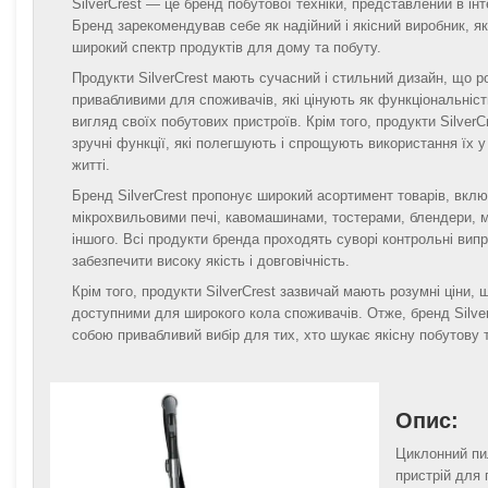
SilverCrest — це бренд побутової техніки, представлений в інт
Бренд зарекомендував себе як надійний і якісний виробник, я
широкий спектр продуктів для дому та побуту.
Продукти SilverCrest мають сучасний і стильний дизайн, що р
привабливими для споживачів, які цінують як функціональність
вигляд своїх побутових пристроїв. Крім того, продукти Silver
зручні функції, які полегшують і спрощують використання їх 
житті.
Бренд SilverCrest пропонує широкий асортимент товарів, вкл
мікрохвильовими печі, кавомашинами, тостерами, блендери, м
іншого. Всі продукти бренда проходять суворі контрольні вип
забезпечити високу якість і довговічність.
Крім того, продукти SilverCrest зазвичай мають розумні ціни, 
доступними для широкого кола споживачів. Отже, бренд Silve
собою привабливий вибір для тих, хто шукає якісну побутову 
Опис:
Циклонний пи
пристрій для 