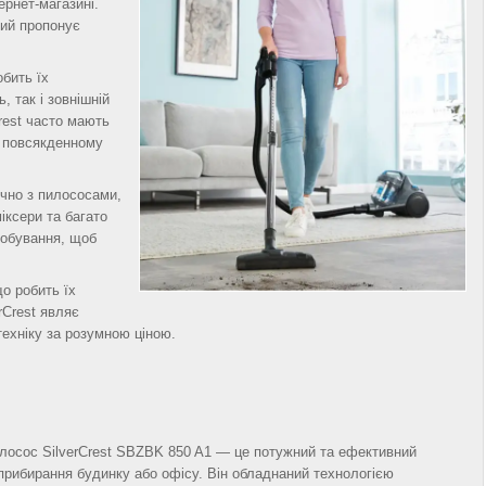
ернет-магазині.
кий пропонує
обить їх
, так і зовнішній
Crest часто мають
у повсякденному
ючно з пилососами,
іксери та багато
робування, щоб
що робить їх
rCrest являє
техніку за розумною ціною.
лосос SilverCrest SBZBK 850 A1 — це потужний та ефективний
прибирання будинку або офісу. Він обладнаний технологією