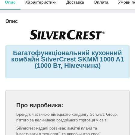
Опис
Характеристики
Доставка
Оплата
Умови п
Опис
Багатофункціональний кухонний
комбайн SilverCrest SKMM 1000 A1
(1000 Вт, Німеччина)
Про виробника:
Бренд є частиною німецького холдингу Schwarz Group,
п'ятого за величиною роздрібного торговця у світі.
Silvercrest надалі розвиває амбітні плани та
інвестувати в технології та виробництво своєї