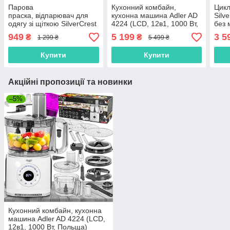
Парова
Кухонний комбайн,
Цикл
праска, відпарювач для
кухонна машина Adler AD
Silv
одягу зі щіткою SilverCrest
4224 (LCD, 12в1, 1000 Вт,
без 
SDRB 1000 B1 Сірий
Польща)
Німе
949
5 199
3 5
₴
₴
1 299 ₴
5 499 ₴
(1000 Вт, Німеччина)
Купити
Купити
Акційні пропозиції та новинки
–5%
Кухонний комбайн, кухонна
машина Adler AD 4224 (LCD,
12в1, 1000 Вт, Польща)