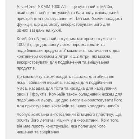
SilverCrest SKMM 1000 A1 — це кухонний комбайн,
який являє собою потужний та багатофункціональний
пристрій для приготування їжі. Він має безліч насадок і
функцій, що дає змогу використовувати його для
різних завдань на кухні.
Комбайн обладнаний потужним мотором потужністю
1000 Вт, що дає змогу легко перемелювати та
подрібнювати продукти. У комплекті постачання є два
контейнери об'ємом 2 літри й 1,2 літри, які можна
використовувати для подрібнення та змішування
продуктів.
До комплекту також входить насадка для збивання
яєць і збивання вершків, насадка для подрібнення
м'яса, насадка для тіста та насадка для нарізування
овочів і фруктів. Комбайн також обладнаний ножем для
подрібнення льоду, що дає змогу використовувати його
для приготування коктейлів та інших холодних напоїв.
Корпус комбайна виготовлений із міцного пластику, що
робить його легким і міцним у використанні. Крім того,
він має просту конструкцію, яка полегшує його
чищення та зберігання.