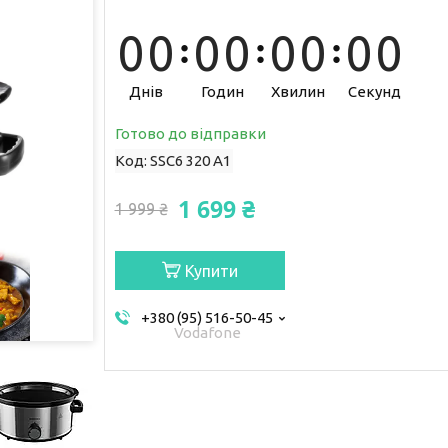
0
0
0
0
0
0
0
0
Днів
Годин
Хвилин
Секунд
Готово до відправки
Код:
SSC6 320 A1
1 699 ₴
1 999 ₴
Купити
+380 (95) 516-50-45
Vodafone