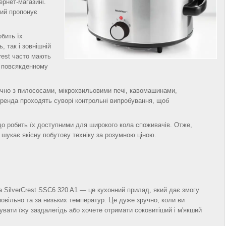
ернет-магазині.
кий пропонує
обить їх
, так і зовнішній
Crest часто мають
у повсякденному
ючно з пилососами, мікрохвильовими печі, кавомашинами,
 бренда проходять суворі контрольні випробування, щоб
 що робить їх доступними для широкого кола споживачів. Отже,
 шукає якісну побутову техніку за розумною ціною.
 SilverCrest SSC6 320 A1 — це кухонний прилад, який дає змогу
повільно та за низьких температур. Це дуже зручно, коли ви
увати їжу заздалегідь або хочете отримати соковитіший і м'якший