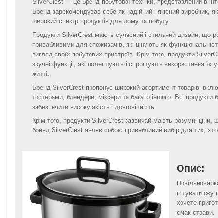
SilverCrest — це бренд побутової техніки, представлений в інт
Бренд зарекомендував себе як надійний і якісний виробник, я
широкий спектр продуктів для дому та побуту.
Продукти SilverCrest мають сучасний і стильний дизайн, що р
привабливими для споживачів, які цінують як функціональність
вигляд своїх побутових пристроїв. Крім того, продукти Silver
зручні функції, які полегшують і спрощують використання їх 
житті.
Бренд SilverCrest пропонує широкий асортимент товарів, вкл
тостерами, блендери, міксери та багато іншого. Всі продукти
забезпечити високу якість і довговічність.
Крім того, продукти SilverCrest зазвичай мають розумні ціни,
бренд SilverCrest являє собою привабливий вибір для тих, хто
Опис:
Повільноварка
готувати їжу 
хочете пригот
смак страви.