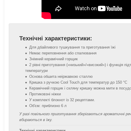
Технічні характеристики:
Для дбайливого тушкування та приготування їжі
Немає переповнення або спалювання
Знімний керамічний горщик
2 рівні приготування («низький»/«високий») і функція під
температури
Основа обшита неіржавкою сталлю
Кришка з ручкою Cool Touch для температур до 150 °C
Керамічний горщик і скляну кришку можна мити в посуд
Протиковзні ніжки
У комплекті блокнот із 32 рецептами.
Об'єм: приблизно 6 л
У разі повільного приготування зберігаються ароматичні реч
вбираються в їжу.
Технічні характеристики