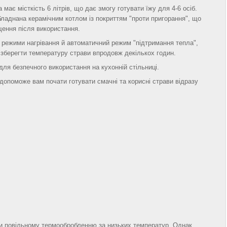
 має місткість 6 літрів, що дає змогу готувати їжу для 4-6 осіб.
ладнана керамічним котлом із покриттям "проти пригорання", що
ення після використання.
 режими нагрівання й автоматичний режим "підтримання тепла",
 зберегти температуру страви впродовж декількох годин.
 для безпечного використання на кухонній стільниці.
 допоможе вам почати готувати смачні та корисні страви відразу
ки повільному термообробленню за низьких температур. Однак