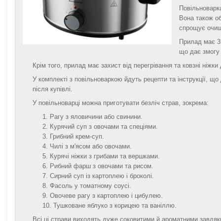
Повільноварка
Вона також об
спрощує очищ
Прилад має 3
що дає змогу
Крім того, прилад має захист від перегрівання та ковзні ніжки
У комплекті з повільноваркою йдуть рецепти та інструкції, що
після купівлі.
У повільноварці можна приготувати безліч страв, зокрема:
Рагу з яловичини або свинини.
Курячий суп з овочами та спеціями.
Грибний крем-суп.
Чилі з м'ясом або овочами.
Курячі ніжки з грибами та вершками.
Рибний фарш з овочами та рисом.
Сирний суп із картоплею і броколі.
Фасоль у томатному соусі.
Овочеве рагу з картоплею і цибулею.
Тушковане яблуко з корицею та ваніллю.
Всі ці страви виходять дуже соковитими й ароматними завдя