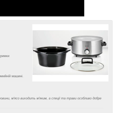
тримки
омийній машині.
овини, м'ясо виходить м'яким, а спеції та трави особливо добре