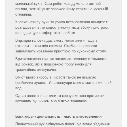
маленької кухні. Сам робот має дуже елегантний
вигляд, тож ніщо не заважає йому стояти на кухонній
стільниці.
Кнопка нахилу руки та ручка встановлення швидкості
розташовані в легкодоступному місці збоку пристрою,
що підвищує комфортність роботи.
Відкидна головка дає змогу легко зняти чашу з
готовим тістом або кремом. Стабільні присоски
запобігають ковзанню пристрою по кухонному столу.
Бризкозахисна кришка захистить кухонну стільницю
від бризок, які є поширеною проблемою для
традиційних змішувачів.
Вміст цього виробу в чистоті також не вимагає
особливих зусиль. Усі аксесуари можна мити в мильній
воді.
Однак зовнішні частини та корпус можна протирати
кухонним рушником або м'якою тканиною.
Багатофункціональність і якість виготовлення
Планетарний рух змішувача полегшує точне з'єднання