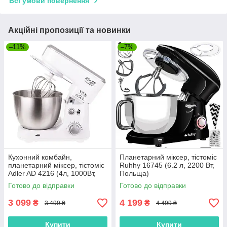
Всі умови повернення
Акційні пропозиції та новинки
–11%
–7%
Кухонний комбайн,
Планетарний міксер, тістоміс
планетарний міксер, тістоміс
Ruhhy 16745 (6.2 л, 2200 Вт,
Adler AD 4216 (4л, 1000Вт,
Польща)
Польща)
Готово до відправки
Готово до відправки
3 099
4 199
₴
₴
3 499 ₴
4 499 ₴
Купити
Купити