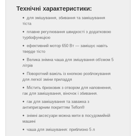
Технічні характеристики:
для змішування, збивання та замішування
тіста
плавне регулювання швидкості з додатковою
турбофункцією
ефективний мотор 650 Вт — замішує навіть
тверде тісто
Велика знімна чаша для змішування об'ємом 5
літрів
Поворотний важіль із кнопкою розблокування
для легкої зміни приладдя
Містить бризковик з отвором для наповнення,
гак для замішування, віночок і збивання.
гак для замішування та заважка з
антипригарним покриттям Teflon®
знімні аксесуари можна мити в посудомийній
машині
чаша для змішування: приблизно 5 л