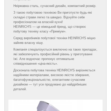
Неіржавка сталь, сучасний дизайн, компактний розмір.
З такою побутовою технікою Ви приготуєте будь-які
складні страви легко та швидко. Відчуйте себе
професіоналом на власній кухні!
HEINRICH'S — це німецький бренд, що створює
побутову техніку класу «Преміум».
Серед виробників побутової техніки HEINRICH'S міцно
зайняв власну нішу.
Компанія спеціалізується виключно на таких приладах,
які забезпечують професійний рівень у приготуванні
їжі. Але водночас пропонує оптимальне
співвідношення «ціна-якість».
Досконала побутова техніка HEINRICH'S вирізняється
надійними матеріалами, високою якістю збирання,
багатофункціональністю, елегантним сучасним
дизайном — тут усе продумано до найдрібніших
деталей.