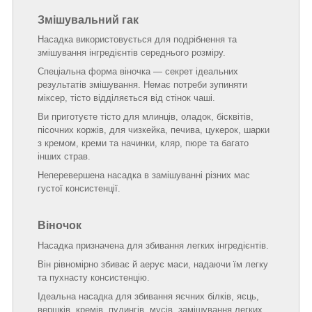
Змішувальний гак
Насадка використовується для подрібнення та
змішування інгредієнтів середнього розміру.
Спеціальна форма віночка — секрет ідеальних
результатів змішування. Немає потреби зупиняти
міксер, тісто відділяється від стінок чаші.
Ви приготуєте тісто для млинців, оладок, бісквітів,
пісочних коржів, для чизкейка, печива, цукерок, шарки
з кремом, креми та начинки, кляр, пюре та багато
інших страв.
Неперевершена насадка в замішуванні різних мас
густої консистенції.
Віночок
Насадка призначена для збивання легких інгредієнтів.
Він рівномірно збиває й аерує маси, надаючи їм легку
та пухнасту консистенцію.
Ідеальна насадка для збивання яєчних білків, яєць,
вершків, кремів, пудингів, мусів, замішування легких