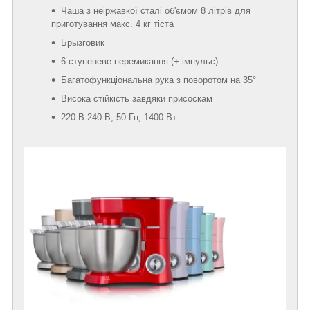
Чаша з неіржавкої сталі об'ємом 8 літрів для
приготування макс. 4 кг тіста
Брызговик
6-ступеневе перемикання (+ імпульс)
Багатофункціональна рука з поворотом на 35°
Висока стійкість завдяки присоскам
220 В-240 В, 50 Гц; 1400 Вт