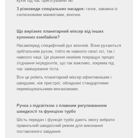
кухні під час приготування їжі.
3 різновиди спеціальних насадок:
гачок, заважка із
силіконовими манжетами, віночки.
Що вирізняє планетарний міксер від інших
кухонних комбайнів?
Насамперед специфічний рух віночків. Вони рухаються
орбітальним рухом, тобто як навколо своєї осі, так і
навколо чаші. Це рішення неабияк покращує процес
з'єднання інгредієнтів, що так важливо, зокрема під
час замішування тіста.
Все це робить планетарний міксер ефективнішим і
швидшим, ніж пристрої, обладнані стандартними
перемішувальними механізмами.
Ручка з підсвіткою з плавним регулюванням
швидкості та функцією турбо
Шість передач і функція турбо дають змогу вибрати
правильний швидкісний режим для виконання
поставленого завдання.