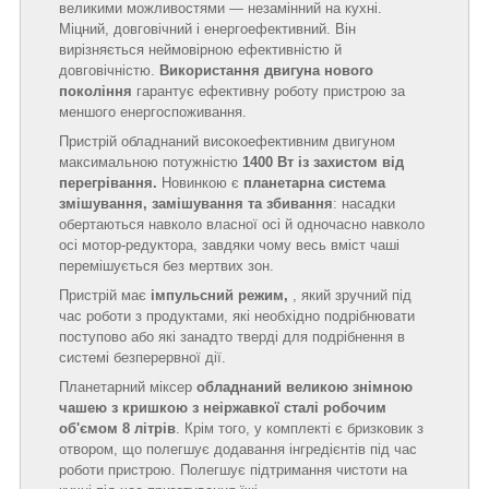
великими можливостями — незамінний на кухні.
Міцний, довговічний і енергоефективний. Він
вирізняється неймовірною ефективністю й
довговічністю.
Використання двигуна нового
покоління
гарантує ефективну роботу пристрою за
меншого енергоспоживання.
Пристрій обладнаний високоефективним двигуном
максимальною потужністю
1400 Вт
із захистом від
перегрівання.
Новинкою є
планетарна система
змішування, замішування та збивання
: насадки
обертаються навколо власної осі й одночасно навколо
осі мотор-редуктора, завдяки чому весь вміст чаші
перемішується без мертвих зон.
Пристрій має
імпульсний режим,
, який зручний під
час роботи з продуктами, які необхідно подрібнювати
поступово або які занадто тверді для подрібнення в
системі безперервної дії.
Планетарний міксер
обладнаний великою знімною
чашею з кришкою з неіржавкої сталі робочим
об'ємом 8 літрів
. Крім того, у комплекті є бризковик з
отвором, що полегшує додавання інгредієнтів під час
роботи пристрою. Полегшує підтримання чистоти на