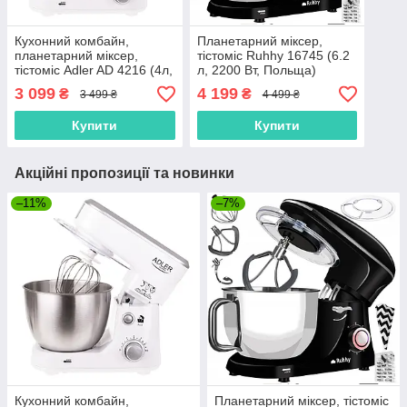
Кухонний комбайн,
Планетарний міксер,
планетарний міксер,
тістоміс Ruhhy 16745 (6.2
тістоміс Adler AD 4216 (4л,
л, 2200 Вт, Польща)
1000Вт, Польща)
3 099
4 199
₴
₴
3 499 ₴
4 499 ₴
Купити
Купити
Акційні пропозиції та новинки
–11%
–7%
Кухонний комбайн,
Планетарний міксер, тістоміс