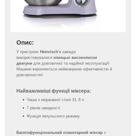
Опис:
У пристроях
Heinrisch's
завжди
використовувалися
німецькі високоякісні
двигуни
для довговічної та надійної експлуатації!
Машини вирізняються неймовірною ефективністю й
довговічністю!
Найважливіші функції міксера:
Чаша з неіржавкої сталі XL 8 л
7 рівнів швидкості
Функція імпульсного режиму
Багатофункціональний планетарний міксер
з