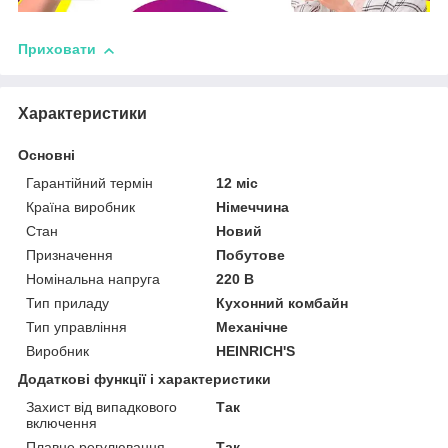
Приховати
Характеристики
Основні
Гарантійний термін
12 міс
Країна виробник
Німеччина
Стан
Новий
Призначення
Побутове
Номінальна напруга
220 В
Тип приладу
Кухонний комбайн
Тип управління
Механічне
Виробник
HEINRICH'S
Додаткові функції і характеристики
Захист від випадкового
Так
включення
Плавне регулювання
Так