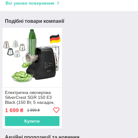
Всі умови повернення
Подібні товари компанії
Електрична овочерізка
SilverCrest SGR 150 E3
Black (150 Вт, 5 насадок,
нержавіюча сталь,
1 699
₴
1 999 ₴
Німеччина)
Купити
Акційні пропозиції та новинки