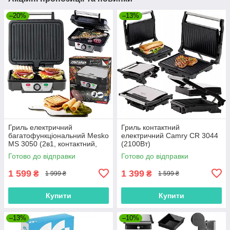
–20%
–13%
Гриль електричний
Гриль контактний
багатофункціональний Mesko
електричний Camry CR 3044
MS 3050 (2в1, контактний,
(2100Вт)
розкладний, 2500Вт)
Готово до відправки
Готово до відправки
1 599
1 399
₴
₴
1 999 ₴
1 599 ₴
Купити
Купити
–13%
–10%