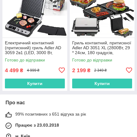
Електричний контактний
Гриль контактний, притискної
(притискний) гриль Adler AD
Adler AD 3051 XL (2800Вт, 29
3059 2в1 (LED, 3000 Вт,
* 24см, 180 градусів,
Польща)
Польща)
Готово до відправки
Готово до відправки
4 499
2 199
₴
₴
4 999 ₴
2 349 ₴
Купити
Купити
Про нас
99% позитивних з 651 відгука за рік
Працює з 23.03.2018
м. Київ