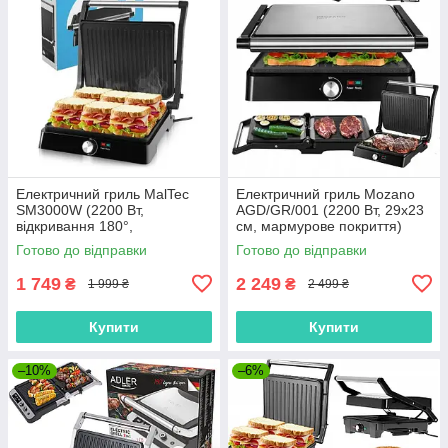
Електричний гриль MalTec
Електричний гриль Mozano
SM3000W (2200 Вт,
AGD/GR/001 (2200 Вт, 29x23
відкривання 180°,
см, мармурове покриття)
антипригарне покриття,
Готово до відправки
Готово до відправки
Польща)
1 749
2 249
₴
₴
1 999 ₴
2 499 ₴
Купити
Купити
–10%
–6%