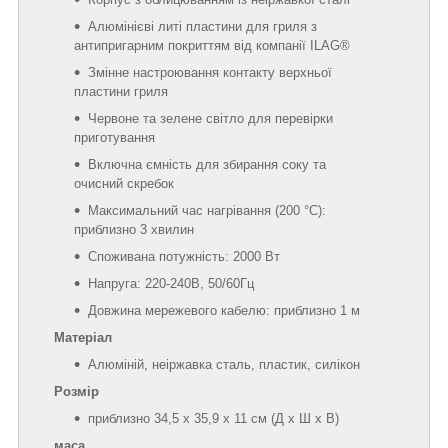
Алюмінієві литі пластини для гриля з
антипригарним покриттям від компанії ILAG®
Змінне настроювання контакту верхньої
пластини гриля
Червоне та зелене світло для перевірки
приготування
Включна ємність для збирання соку та
очисний скребок
Максимальний час нагрівання (200 °C):
приблизно 3 хвилин
Споживана потужність: 2000 Вт
Напруга: 220-240В, 50/60Гц
Довжина мережевого кабелю: приблизно 1 м
Матеріал
Алюміній, неіржавка сталь, пластик, силікон
Розмір
приблизно 34,5 х 35,9 х 11 см (Д х Ш х В)
маса