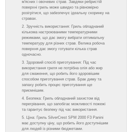
м'ясних і овочевих страв. Завдяки ребристій
поверхні гриль може швидко та рівномірно
розігрітися, що забезпечує ідеальну скоринку на
стравах.
Зручність використання: Гриль обладнаний
кількома настроюваними температурними
режимами, що дає змогу вибрати оптимальну
температуру для різних страв. Велика робоча
поверхня дає змогу готувати кілька страв
одночасно.
Здоровий спосіб приготування: Під час
використання гриля не потрібна олія або жир
для смаження, що робить його здоровішим
способом приготування страв. Брак диму та
запаху робить процес приготування ще
приємнішим.
Безпека: Гриль обладнаний захистом від
перегрівання, що запобігає можливості пожежі
та гарантує безпеку під час використання.
Ціна: Гриль SilverCrest SPM 2000 F3 Panini
має доступну ціну, що робить його доступнішим
для людей із різними бюджетами.