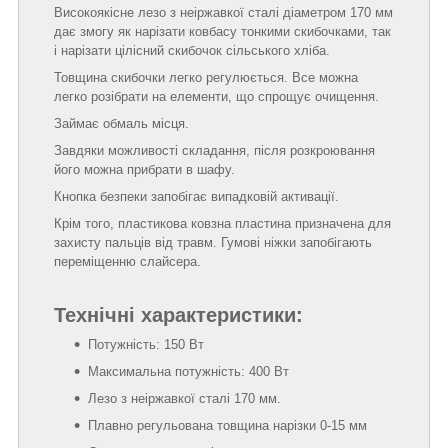
Високоякісне лезо з неіржавкої сталі діаметром 170 мм
дає змогу як нарізати ковбасу тонкими скибочками, так
і нарізати цілісний скибочок сільського хліба.
Товщина скибочки легко регулюється. Все можна
легко розібрати на елементи, що спрощує очищення.
Займає обмаль місця.
Завдяки можливості складання, після розкроювання
його можна прибрати в шафу.
Кнопка безпеки запобігає випадковій активації.
Крім того, пластикова ковзна пластина призначена для
захисту пальців від травм. Гумові ніжки запобігають
переміщенню слайсера.
Технічні характеристики:
Потужність: 150 Вт
Максимальна потужність: 400 Вт
Лезо з неіржавкої сталі 170 мм.
Плавно регульована товщина нарізки 0-15 мм