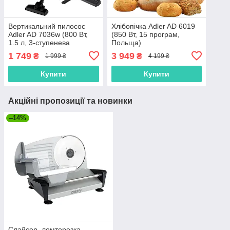
Вертикальний пилосос
Хлібопічка Adler AD 6019
Adler AD 7036w (800 Вт,
(850 Вт, 15 програм,
1.5 л, 3-ступенева
Польща)
фільтрація, Польща)
1 749
3 949
₴
₴
1 999 ₴
4 199 ₴
Купити
Купити
Акційні пропозиції та новинки
–14%
Слайсер, ломтерезка,