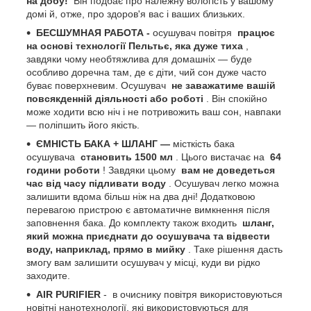
на добу!
Він подбає про належну вологість у вашому
домі й, отже, про здоров'я вас і ваших близьких.
БЕСШУМНАЯ РАБОТА -
осушувач повітря
працює
на основі технології Пельтьє, яка дуже тиха
,
завдяки чому необтяжлива для домашніх — буде
особливо доречна там, де є діти, чий сон дуже часто
буває поверхневим. Осушувач
не заважатиме вашій
повсякденній діяльності або роботі
. Він спокійно
може ходити всю ніч і не потривожить ваш сон, навпаки
— поліпшить його якість.
ЄМНІСТЬ БАКА + ШЛАНГ —
місткість бака
осушувача
становить
1500
мл
. Цього вистачає на
64
години роботи
! Завдяки цьому
вам не доведеться
час від часу підливати воду
. Осушувач легко можна
залишити вдома більш ніж на два дні! Додатковою
перевагою пристрою є автоматичне вимкнення після
заповнення бака. До комплекту також входить
шланг,
який можна приєднати до осушувача та відвести
воду, наприклад, прямо в мийку
. Таке рішення дасть
змогу вам залишити осушувач у місці, куди ви рідко
заходите.
AIR PURIFIER
-
в очиснику повітря використовуються
новітні нанотехнології, які використовуються для