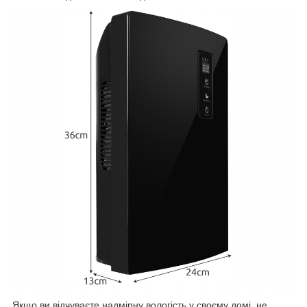
Якщо ви відчуваєте надмірну вологість у своєму домі, не