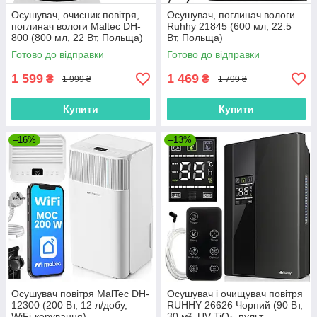
Осушувач, очисник повітря,
Осушувач, поглинач вологи
поглинач вологи Maltec DH-
Ruhhy 21845 (600 мл, 22.5
800 (800 мл, 22 Вт, Польща)
Вт, Польща)
Готово до відправки
Готово до відправки
1 599
1 469
₴
₴
1 999 ₴
1 799 ₴
Купити
Купити
–16%
–13%
Осушувач повітря MalTec DH-
Осушувач і очищувач повітря
12300 (200 Вт, 12 л/добу,
RUHHY 26626 Чорний (90 Вт,
WiFi-керування)
30 м², UV TiO₂, пульт,