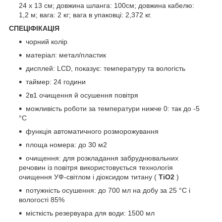
24 х 13 см; довжина шланга: 100см; довжина кабелю:
1,2 м; вага: 2 кг; вага в упаковці: 2,372 кг.
СПЕЦІФІКАЦІЯ
чорний колір
матеріал: метал/пластик
дисплей: LCD, показує: температуру та вологість
таймер: 24 години
2в1 очищення й осушення повітря
можливість роботи за температури нижче 0: так до -5
°C
функція автоматичного розморожування
площа номера: до 30 м2
очищення: для розкладання забруднювальних
речовин із повітря використовується технологія
очищення УФ-світлом і діоксидом титану (
TiO2
)
потужність осушення: до 700 мл на добу за 25 °C і
вологості 85%
місткість резервуара для води: 1500 мл