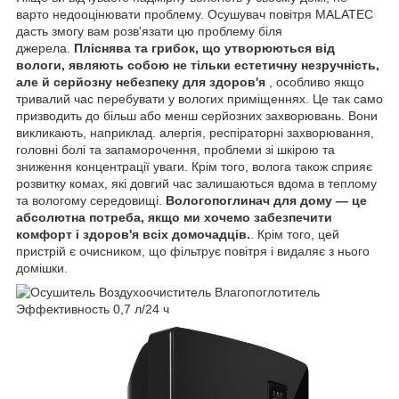
варто недооцінювати проблему. Осушувач повітря MALATEC
дасть змогу вам розв'язати цю проблему біля
джерела.
Пліснява та грибок, що утворюються від
вологи, являють собою не тільки естетичну незручність,
але й серйозну небезпеку для здоров'я
, особливо якщо
тривалий час перебувати у вологих приміщеннях. Це так само
призводить до більш або менш серйозних захворювань. Вони
викликають, наприклад. алергія, респіраторні захворювання,
головні болі та запаморочення, проблеми зі шкірою та
зниження концентрації уваги. Крім того, волога також сприяє
розвитку комах, які довгий час залишаються вдома в теплому
та вологому середовищі.
Вологопоглинач для дому — це
абсолютна потреба, якщо ми хочемо забезпечити
комфорт і здоров'я всіх домочадців.
. Крім того, цей
пристрій є очисником, що фільтрує повітря і видаляє з нього
домішки.