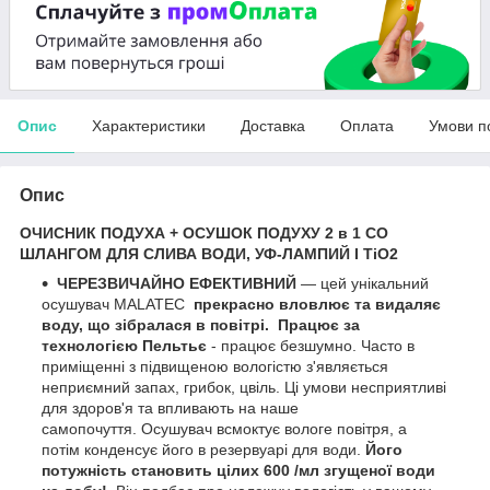
Опис
Характеристики
Доставка
Оплата
Умови п
Опис
ОЧИСНИК ПОДУХА + ОСУШОК ПОДУХУ 2 в 1 СО
ШЛАНГОМ ДЛЯ СЛИВА ВОДИ, УФ-ЛАМПИЙ І TiO2
ЧЕРЕЗВИЧАЙНО ЕФЕКТИВНИЙ
— цей унікальний
осушувач MALATEC
прекрасно вловлює та видаляє
воду, що зібралася в повітрі.
Працює за
технологією Пельтьє
- працює безшумно. Часто в
приміщенні з підвищеною вологістю з'являється
неприємний запах, грибок, цвіль. Ці умови несприятливі
для здоров'я та впливають на наше
самопочуття. Осушувач всмоктує вологе повітря, а
потім конденсує його в резервуарі для води.
Його
потужність становить цілих
600
/мл згущеної води