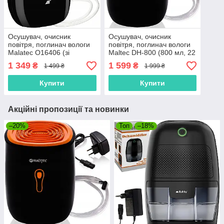
Осушувач, очисник
Осушувач, очисник
повітря, поглинач вологи
повітря, поглинач вологи
Malatec O16406 (зі
Maltec DH-800 (800 мл, 22
шлангом, 800 мл, 23 Вт,
Вт, Польща)
1 349
1 599
₴
₴
1 499 ₴
1 999 ₴
Польща)
Купити
Купити
Акційні пропозиції та новинки
–20%
Топ
–18%