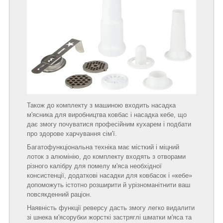
Також до комплекту з машиною входить насадка
м'ясника для виробництва ковбас і насадка кебе, що
дає змогу почуватися професійним кухарем і подбати
про здорове харчування сім'ї.
Багатофункціональна техніка має місткий і міцний
лоток з алюмінію, до комплекту входять з отворами
різного калібру для помелу м'яса необхідної
консистенції, додаткові насадки для ковбасок і «кебе»
допоможуть істотно розширити й урізноманітнити ваш
повсякденний раціон.
Наявність функції реверсу дасть змогу легко видалити
зі шнека м'ясорубки жорсткі застряглі шматки м'яса та