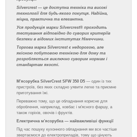
Silvercrest — це доступна техніка та високі
технології для будь-якого покупця. Надійна,
міцна, практична та елегантна.
Уся продукція марки Silvercrest® проходить
тестування відповідно до суворих критеріїв
безпеки в відомих інститутах Німеччини.
Торгова марка Silvercrest є недорогою, але
якісною побутовою технікою для дому та
розробляється виключно суворим нормам і
стандартам якості.
М'ясорубка SilverCrest SFW 350 D5
— один із тих
пристроїв, без яких складно уявити легке та приємне
приготування їжі.
Переважно тому, що це обладнання корисне для
оброблення, наприклад, ковбас і м'ясного фаршу, а
також горіхів, овочів і фруктів.
Електрична м'ясорубка — найважливіші функції
Під час пошуку кухонного обладнання ми все частіше
звертаємося до електроприладів, тому що цінують