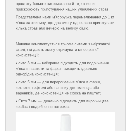
простоту їхнього використання й те, як вони
прискорюють приготування наших улюблених страв.
Представлена нами м'ясорубка перемелювання до 1 кг
м'яса за хвилину, що дає змогу одночасно приготувати
кілька страв або вечерю на велику сім'ю.
Машина комплектується трьома ситами з неіржавкої
сталі, які дають змогу отримувати м'ясо різної
консистенції:
• сито 3 мм — найкраще підходить для подрібнення
м'яса в паштети та фарші, виходить ідеально
однорідна консистенція;
• сито 5 мм — для перероблення м'яса в фарш,
котлети, тефтелі або начинку для млинців або
вареників, де консистенція не схожа на паштет;
• Сито 7 мм — ідеально підходить для виробництва
ковбас і подрібнення потрохів.