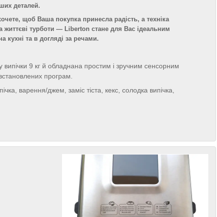
ших деталей.
очете, щоб Ваша покупка принесла радість, а техніка
 життєві турботи — Liberton стане для Вас ідеальним
а кухні та в догляді за речами.
випічки 9 кг й обладнана простим і зручним сенсорним
встановлених програм.
чка, варення/джем, заміс тіста, кекс, солодка випічка,