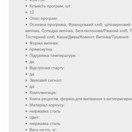
Кількість програм, шт.:
12
Опис програм:
Основна програма, Французький хліб, цілозерновий 
випічка, Солодка випічка, Безглютенова/Ржаний хліб, Ті
Тостерний хліб, Каша/Джем/Компот, Випічка/Тушення
Форма випічки:
прямокутна
Підтримка температури:
да
Відстрочка старту:
да
Звуковий сигнал:
да
Комплектація:
Книга рецептів, форма для випікання з антипригарни
Матеріал корпусу:
неіржавка сталь
Цвет:
неіржавка сталь
Вага нетто, кг: