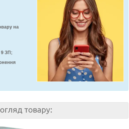
овару на
 9 ЗП;
ернення
огляд товару: