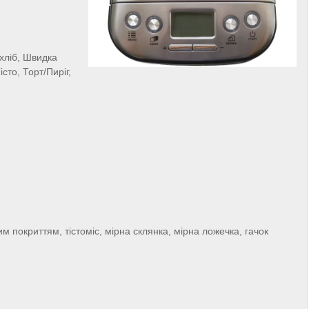
хліб, Швидка
сто, Торт/Пиріг,
м покриттям, тістоміс, мірна склянка, мірна ложечка, гачок