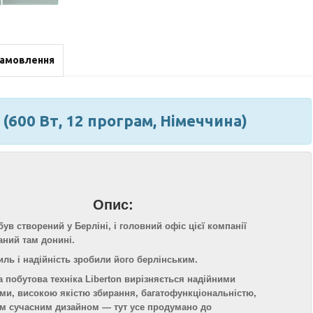
замовлення
(600 Вт, 12 програм, Німеччина)
Опис:
був створений у Берліні, і головний офіс цієї компанії
ний там донині.
тиль і надійність зробили його берлінським.
 побутова техніка Liberton вирізняється надійними
ми, високою якістю збирання, багатофункціональністю,
м сучасним дизайном — тут усе продумано до