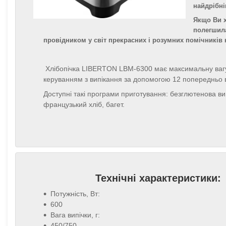
найдрібні
Якщо Ви х
полегшила
провідником у світ прекрасних і розумних помічників н
Хлібопічка LIBERTON LBM-6300 має максимальну вагу 
керуванням з випікання за допомогою 12 попередньо 
Доступні такі програми приготування: безглютенова випі
французький хліб, багет.
Технічні характеристики:
Потужність, Вт:
600
Вага випічки, г:
450/750