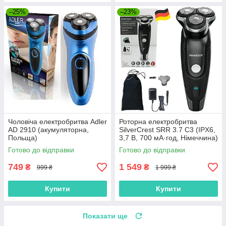
–25%
–23%
Чоловіча електробритва Adler
Роторна електробритва
AD 2910 (акумуляторна,
SilverCrest SRR 3.7 C3 (IPX6,
Польща)
3,7 В, 700 мА·год, Німеччина)
Готово до відправки
Готово до відправки
749
1 549
₴
₴
999 ₴
1 999 ₴
Купити
Купити
Показати ще