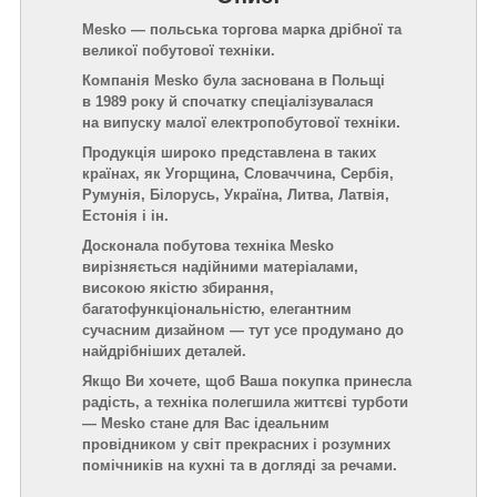
Mesko — польська торгова марка дрібної та
великої побутової техніки.
Компанія Mesko була заснована в Польщі
в 1989 року й спочатку спеціалізувалася
на випуску малої електропобутової техніки.
Продукція широко представлена в таких
країнах, як Угорщина, Словаччина, Сербія,
Румунія, Білорусь, Україна, Литва, Латвія,
Естонія і ін.
Досконала побутова техніка Mesko
вирізняється надійними матеріалами,
високою якістю збирання,
багатофункціональністю, елегантним
сучасним дизайном — тут усе продумано до
найдрібніших деталей.
Якщо Ви хочете, щоб Ваша покупка принесла
радість, а техніка полегшила життєві турботи
— Mesko стане для Вас ідеальним
провідником у світ прекрасних і розумних
помічників на кухні та в догляді за речами.