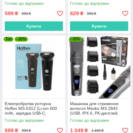
насадки 1-33 мм, USB-C,
Готово до відправки
Готово до відправки
Німеччина)
599
629
₴
₴
999 ₴
999 ₴
Купити
Купити
Топ
–30%
–30%
Електробритва роторна
Машинка для стриження
Hoffen MS-5312 (Li-ion 600
волосся Mesko MS 2843
mAh, зарядка USB-C,
(USB, IPX 6, РК-дисплей,
висувний тример, Польща)
Польща)
Готово до відправки
Готово до відправки
699
1 049
₴
₴
999 ₴
1 499 ₴