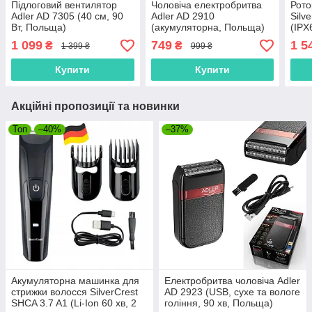
Підлоговий вентилятор
Чоловіча електробритва
Рото
Adler AD 7305 (40 см, 90
Adler AD 2910
Silv
Вт, Польща)
(акумуляторна, Польща)
(IPX
Німе
1 099
749
1 5
₴
₴
1 399 ₴
999 ₴
Купити
Купити
Акційні пропозиції та новинки
Топ
–40%
–37%
Акумуляторна машинка для
Електробритва чоловіча Adler
стрижки волосся SilverCrest
AD 2923 (USB, сухе та вологе
SHCA 3.7 A1 (Li-Ion 60 хв, 2
гоління, 90 хв, Польща)