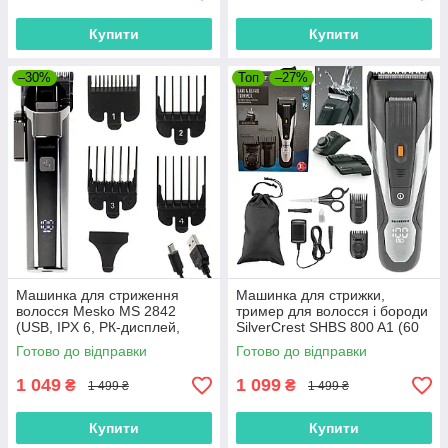
Купити
Купити
–30%
Топ
–27%
Машинка для стриження
Машинка для стрижки,
волосся Mesko MS 2842
тример для волосся і бороди
(USB, IPX 6, РК-дисплей,
SilverCrest SHBS 800 A1 (60
Польща)
хв, Німеччина)
Готово до відправки
Готово до відправки
1 049
1 099
₴
₴
1 499 ₴
1 499 ₴
Купити
Купити