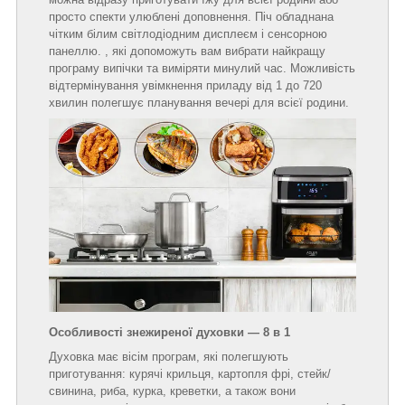
просто спекти улюблені доповнення. Піч обладнана
чітким білим світлодіодним дисплеєм і сенсорною
панеллю. , які допоможуть вам вибрати найкращу
програму випічки та виміряти минулий час. Можливість
відтермінування увімкнення приладу від 1 до 720
хвилин полегшує планування вечері для всієї родини.
Особливості знежиреної духовки — 8 в 1
Духовка має вісім програм, які полегшують
приготування: курячі крильця, картопля фрі, стейк/
свинина, риба, курка, креветки, а також вони