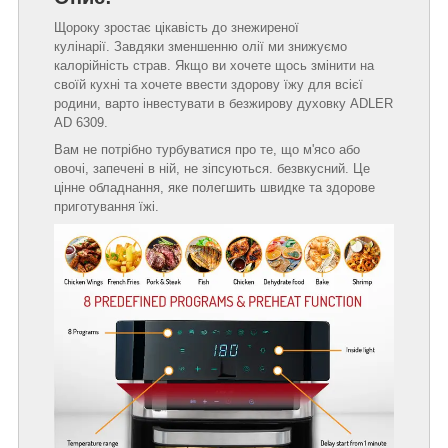
Щороку зростає цікавість до знежиреної
кулінарії. Завдяки зменшенню олії ми знижуємо
калорійність страв. Якщо ви хочете щось змінити на
своїй кухні та хочете ввести здорову їжу для всієї
родини, варто інвестувати в безжирову духовку ADLER
AD 6309.
Вам не потрібно турбуватися про те, що м'ясо або
овочі, запечені в ній, не зіпсуються. безвкусний. Це
цінне обладнання, яке полегшить швидке та здорове
приготування їжі.