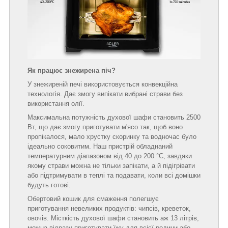
Як працює знежирена піч?
У знежиреній печі використовується конвекційна
технологія. Дає змогу випікати вибрані страви без
використання олії.
Максимальна потужність духової шафи становить 2500
Вт, що дає змогу приготувати м'ясо так, щоб воно
пропікалося, мало хрустку скоринку та водночас було
ідеально соковитим. Наш пристрій обладнаний
температурним діапазоном від 40 до 200 °C, завдяки
якому страви можна не тільки запікати, а й підігрівати
або підтримувати в теплі та подавати, коли всі домішки
будуть готові.
Обертовий кошик для смаження полегшує
приготування невеликих продуктів: чипсів, креветок,
овочів. Місткість духової шафи становить аж 13 літрів,
можна відразу приготувати їжу для всієї родини або