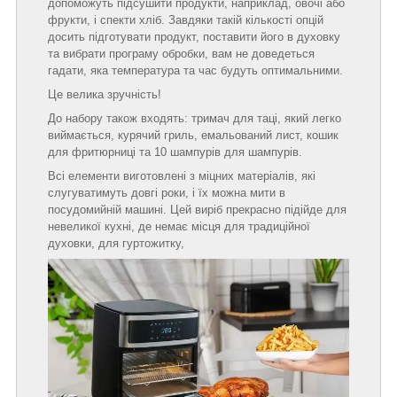
допоможуть підсушити продукти, наприклад, овочі або
фрукти, і спекти хліб. Завдяки такій кількості опцій
досить підготувати продукт, поставити його в духовку
та вибрати програму обробки, вам не доведеться
гадати, яка температура та час будуть оптимальними.
Це велика зручність!
До набору також входять: тримач для таці, який легко
виймається, курячий гриль, емальований лист, кошик
для фритюрниці та 10 шампурів для шампурів.
Всі елементи виготовлені з міцних матеріалів, які
слугуватимуть довгі роки, і їх можна мити в
посудомийній машині. Цей виріб прекрасно підійде для
невеликої кухні, де немає місця для традиційної
духовки, для гуртожитку,