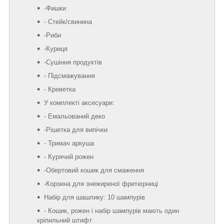
-Фишки
- Стейк/свинина
-Риби
-Куриця
-Сушіння продуктів
- Підсмажування
- Креветка
У комплекті аксесуари:
- Емальований деко
-Рішетка для випічки
- Тримач аркуша
- Курячий рожен
-Обертовий кошик для смаження
-Корзина для знежиреної фритюрниці
Набір для шашлику: 10 шампурів
- Кошик, рожен і набір шампурів мають один
кріпильний штифт