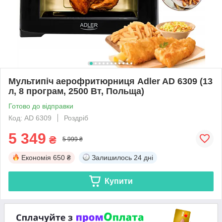
Мультипіч аерофритюрниця Adler AD 6309 (13
л, 8 програм, 2500 Вт, Польща)
Готово до відправки
Код: AD 6309
Роздріб
5 349
₴
5 999 ₴
Економія
650 ₴
Залишилось
24 дні
Купити