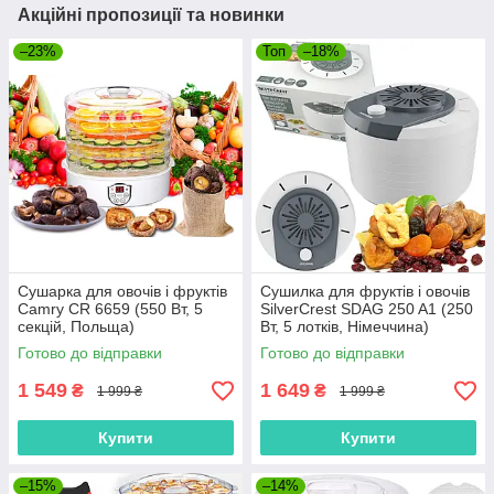
Акційні пропозиції та новинки
–23%
Топ
–18%
Сушарка для овочів і фруктів
Сушилка для фруктів і овочів
Camry CR 6659 (550 Вт, 5
SilverCrest SDAG 250 A1 (250
секцій, Польща)
Вт, 5 лотків, Німеччина)
Готово до відправки
Готово до відправки
1 549
1 649
₴
₴
1 999 ₴
1 999 ₴
Купити
Купити
–15%
–14%