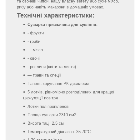
та овочеві чипси, нашу власну вегету або сухе м'ясо,
рибу або навіть макарони в домашніх умовах.
Технічні характеристики:
Сушарка призначена для сушіння:
- фрукти
- гриби
— м'ясо
- овочі
- рослини (квіти та листя)
— трави та спеції
Панель керування РК-дисплеєм
5 лотків, рівномірно розподілених для кращої
циркуляції повітря
Лотки поліпропіленові
Площа сушарки 2310 см2
Висота таці: 2,5 см
Температурний діапазон: 35-70°С