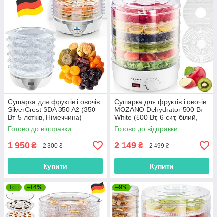
Сушарка для фруктів і овочів
Сушарка для фруктів і овочів
SilverCrest SDA 350 A2 (350
MOZANO Dehydrator 500 Вт
Вт, 5 лотків, Німеччина)
White (500 Вт, 6 сит, білий,
Польща)
Готово до відправки
Готово до відправки
1 950
2 149
₴
₴
2 300 ₴
2 499 ₴
Купити
Купити
Топ
–14%
–9%