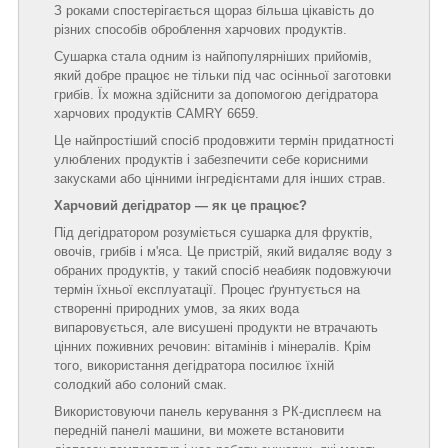
З роками спостерігається щораз більша цікавість до
різних способів оброблення харчових продуктів.
Сушарка стала одним із найпопулярніших прийомів,
який добре працює не тільки під час осінньої заготовки
грибів. Їх можна здійснити за допомогою дегідратора
харчових продуктів CAMRY 6659.
Це найпростіший спосіб продовжити термін придатності
улюблених продуктів і забезпечити себе корисними
закусками або цінними інгредієнтами для інших страв.
Харчовий дегідратор — як це працює?
Під дегідратором розуміється сушарка для фруктів,
овочів, грибів і м'яса. Це пристрій, який видаляє воду з
обраних продуктів, у такий спосіб неабияк подовжуючи
термін їхньої експлуатації. Процес ґрунтується на
створенні природних умов, за яких вода
випаровується, але висушені продукти не втрачають
цінних поживних речовин: вітамінів і мінералів. Крім
того, використання дегідратора посилює їхній
солодкий або солоний смак.
Використовуючи панель керування з РК-дисплеєм на
передній панелі машини, ви можете встановити