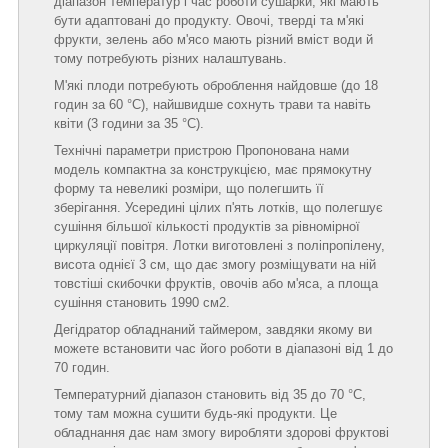
діапазон температур і час роботи сушарки, які мають
бути адаптовані до продукту. Овочі, тверді та м'які
фрукти, зелень або м'ясо мають різний вміст води й
тому потребують різних налаштувань.
М'які плоди потребують оброблення найдовше (до 18
годин за 60 °C), найшвидше сохнуть трави та навіть
квіти (3 години за 35 °C).
Технічні параметри пристрою Пропонована нами
модель компактна за конструкцією, має прямокутну
форму та невеликі розміри, що полегшить її
зберігання. Усередині цілих п'ять лотків, що полегшує
сушіння більшої кількості продуктів за рівномірної
циркуляції повітря. Лотки виготовлені з поліпропілену,
висота однієї 3 см, що дає змогу розміщувати на ній
товстіші скибочки фруктів, овочів або м'яса, а площа
сушіння становить 1990 см2.
Дегідратор обладнаний таймером, завдяки якому ви
можете встановити час його роботи в діапазоні від 1 до
70 годин.
Температурний діапазон становить від 35 до 70 °C,
тому там можна сушити будь-які продукти. Це
обладнання дає нам змогу виробляти здорові фруктові