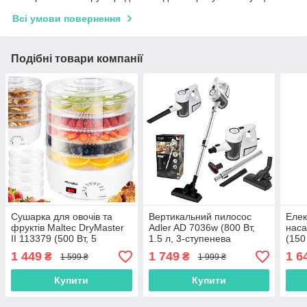
Всі умови повернення
Подібні товари компанії
Сушарка для овочів та
Вертикальний пилосос
Елек
фруктів Maltec DryMaster
Adler AD 7036w (800 Вт,
наса
II 113379 (500 Вт, 5
1.5 л, 3-ступенева
(150
піддонів, Польша)
фільтрація, Польща)
1 449
1 749
1 6
₴
₴
1 599 ₴
1 999 ₴
Купити
Купити