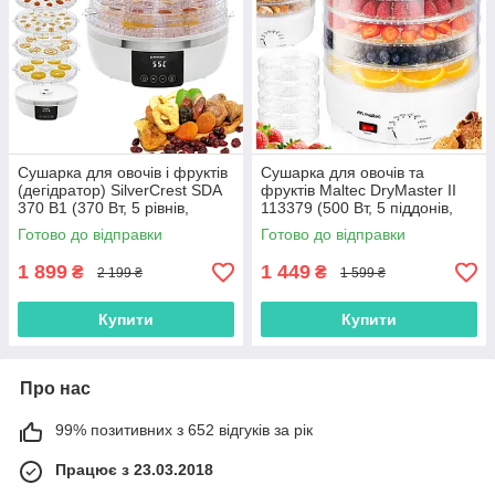
Сушарка для овочів і фруктів
Сушарка для овочів та
(дегідратор) SilverCrest SDA
фруктів Maltec DryMaster II
370 B1 (370 Вт, 5 рівнів,
113379 (500 Вт, 5 піддонів,
таймер 48 год, дисплей,
Польша)
Готово до відправки
Готово до відправки
Німеччина)
1 899
1 449
₴
₴
2 199 ₴
1 599 ₴
Купити
Купити
Про нас
99% позитивних з 652 відгуків за рік
Працює з 23.03.2018