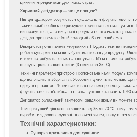
цінними інгредієнтами для інших страв.
Харчовий дегідратор — як це працює?
Під дегідратором розуміється сушарка для фруктів, овочів, гри
такий спосіб неабияк подовжуючи термін їхньої експлуатації.
випаровується, але висушені продукти не втрачають цінних пож
дегідратора посилює їхній солодкий або солоний смак.
Використовуючи панель керування з РК-дисплеєм на передній 
роботи сушарки, які мають бути адаптовані до продукту. Овочі,
й тому потребують різних налаштувань. М'які плоди потребую
сохнуть трави та навіть квіти (3 години за 35 °C).
Технічні параметри пристрою Пропонована нами модель компак
що полегшить її зберігання. Усередині цілих п'ять лотків, що 
циркуляції повітря. Лотки виготовлені з поліпропілену, висота
фруктів, овочів або м'яса, а площа сушіння становить 1990 см
Дегідратор обладнаний таймером, завдяки якому ви можете вст
Температурний діапазон становить від 35 до 70 °C, тому там
виробляти здорові фруктові та овочеві чипси, нашу власну ве
Технічні характеристики:
Сушарка призначена для сушіння: