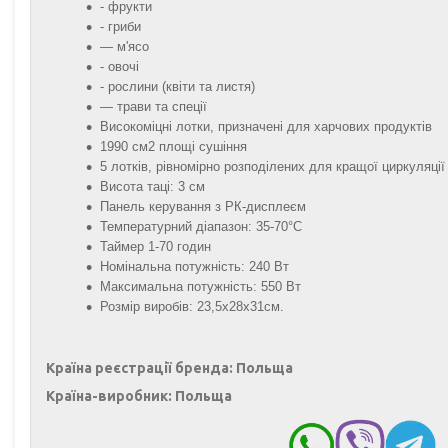
- фрукти
- гриби
— м'ясо
- овочі
- рослини (квіти та листя)
— трави та спеції
Високоміцні лотки, призначені для харчових продуктів
1990 см2 площі сушіння
5 лотків, рівномірно розподілених для кращої циркуляції
Висота таці: 3 см
Панель керування з РК-дисплеєм
Температурний діапазон: 35-70°С
Таймер 1-70 годин
Номінальна потужність: 240 Вт
Максимальна потужність: 550 Вт
Розмір виробів: 23,5х28х31см.
Країна реєстрації бренда: Польща
Країна-виробник: Польща