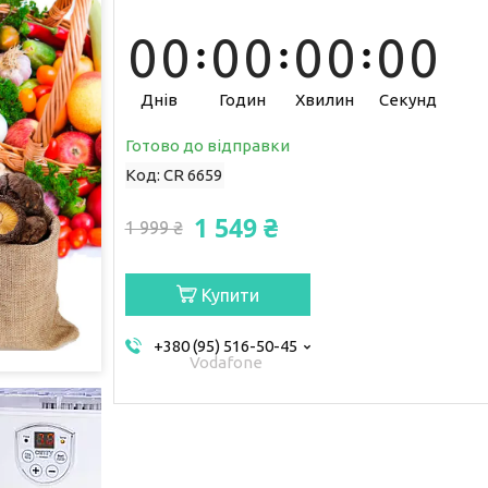
0
0
0
0
0
0
0
0
Днів
Годин
Хвилин
Секунд
Готово до відправки
Код:
CR 6659
1 549 ₴
1 999 ₴
Купити
+380 (95) 516-50-45
Vodafone