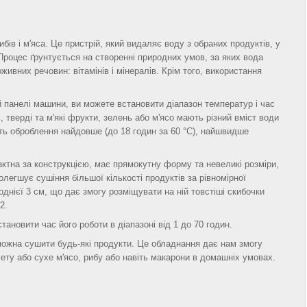
бів і м'яса. Це пристрій, який видаляє воду з обраних продуктів, у
 Процес ґрунтується на створенні природних умов, за яких вода
ивних речовин: вітамінів і мінералів. Крім того, використання
панелі машини, ви можете встановити діапазон температур і час
 тверді та м'які фрукти, зелень або м'ясо мають різний вміст води
ть оброблення найдовше (до 18 годин за 60 °C), найшвидше
тна за конструкцією, має прямокутну форму та невеликі розміри,
полегшує сушіння більшої кількості продуктів за рівномірної
 однієї 3 см, що дає змогу розміщувати на ній товстіші скибочки
2.
ановити час його роботи в діапазоні від 1 до 70 годин.
 можна сушити будь-які продукти. Це обладнання дає нам змогу
гету або сухе м'ясо, рибу або навіть макарони в домашніх умовах.