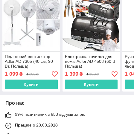
Підлоговий вентилятор
Електрична точилка для
Ручн
Adler AD 7305 (40 см, 90
ножів Adler AD 4508 (60 Вт,
функ
Вт, Польща)
Польща)
льод
Вт, 
1 099
1 399
1 0
₴
₴
1 399 ₴
1 599 ₴
Пол
Купити
Купити
Про нас
99% позитивних з 653 відгуків за рік
Працює з 23.03.2018