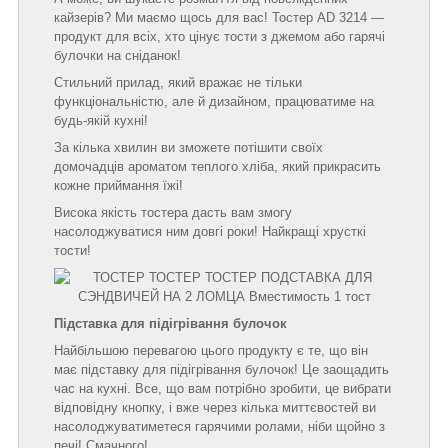
кайзерів? Ми маємо щось для вас! Тостер AD 3214 —
продукт для всіх, хто цінує тости з джемом або гарячі
булочки на сніданок!
Стильний прилад, який вражає не тільки
функціональністю, але й дизайном, працюватиме на
будь-якій кухні!
За кілька хвилин ви зможете потішити своїх
домочадців ароматом теплого хліба, який прикрасить
кожне приймання їжі!
Висока якість тостера дасть вам змогу
насолоджуватися ним довгі роки! Найкращі хрусткі
тости!
Підставка для підігрівання булочок
Найбільшою перевагою цього продукту є те, що він
має підставку для підігрівання булочок! Це заощадить
час на кухні. Все, що вам потрібно зробити, це вибрати
відповідну кнопку, і вже через кілька миттєвостей ви
насолоджуватиметеся гарячими ролами, ніби щойно з
печі! Смачного!