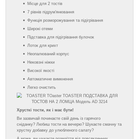
Місце для 2 тостів
7 рівнів підрум'янювання
Функція розморожування та підігрівання
Широкі отеми
Підставка для підігрівання булочок
Лоток для крихт
Неопалюваний корпус
Нековзні ніжки
Високої якості
Автоматичне вимкнення
Легко очистить
Хрусткі тости, як і має бути!
Ви зазвичай починаєте свій день із гарячого
сніданку? Любиш тости на вечерю? Шукаєте смачну та
хрустку добавку до улюбленого салату?
А може, ви шукаєте розмаїття від повсякденних