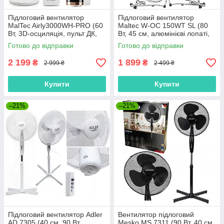
Підлоговий вентилятор
Підлоговий вентилятор
MalTec Airly3000WH-PRO (60
Maltec W-OC 150WT SL (80
Вт, 3D-осциляція, пульт ДК,
Вт, 45 см, алюмінієві лопаті,
Польща)
Польща)
Готово до відправки
Готово до відправки
2 199
1 899
₴
₴
2 999 ₴
2 499 ₴
Купити
Купити
–21%
–21%
Підлоговий вентилятор Adler
Вентилятор підлоговий
AD 7305 (40 см, 90 Вт,
Mesko MS 7311 (90 Вт, 40 см,