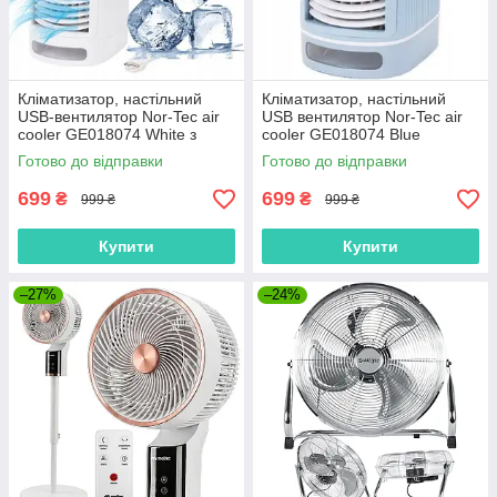
Кліматизатор, настільний
Кліматизатор, настільний
USB-вентилятор Nor-Tec air
USB вентилятор Nor-Tec air
cooler GE018074 White з
cooler GE018074 Blue
водяним охолодженням
водяним охолодженням
Готово до відправки
Готово до відправки
699
699
₴
₴
999 ₴
999 ₴
Купити
Купити
–27%
–24%