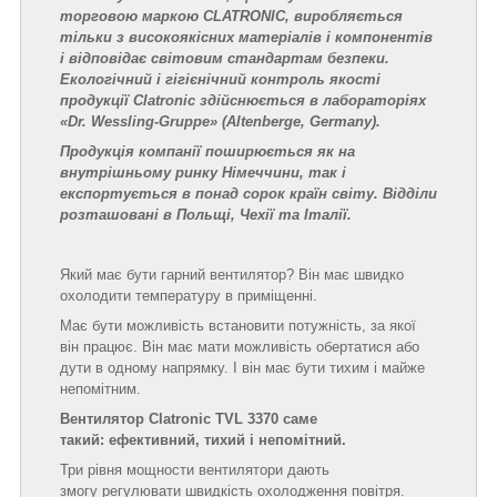
торговою маркою CLATRONIC, виробляється
тільки з високоякісних матеріалів і компонентів
і відповідає світовим стандартам безпеки.
Екологічний і гігієнічний контроль якості
продукції Clatronic здійснюється в лабораторіях
«Dr. Wessling-Gruppe» (Altenberge, Germany).
Продукція компанії поширюється як на
внутрішньому ринку Німеччини, так і
експортується в понад сорок країн світу. Відділи
розташовані в Польщі, Чехії та Італії.
Який має бути гарний вентилятор? Він має швидко
охолодити температуру в приміщенні.
Має бути можливість встановити потужність, за якої
він працює. Він має мати можливість обертатися або
дути в одному напрямку. І він має бути тихим і майже
непомітним.
Вентилятор Clatronic TVL 3370 саме
такий: ефективний, тихий і непомітний.
Три рівня мощности вентилятори дають
змогу регулювати швидкість охолодження повітря.