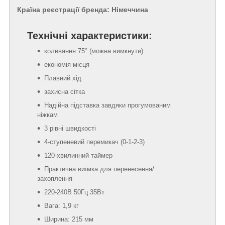
Країна реєстрації бренда: Німеччина
Технічні характеристики:
коливання 75° (можна вимкнути)
економія місця
Плавний хід
захисна сітка
Надійна підставка завдяки прогумованим
ніжкам
3 рівні швидкості
4-ступеневий перемикач (0-1-2-3)
120-хвилинний таймер
Практична виїмка для перенесення/
захоплення
220-240В 50Гц 35Вт
Вага: 1,9 кг
Ширина: 215 мм