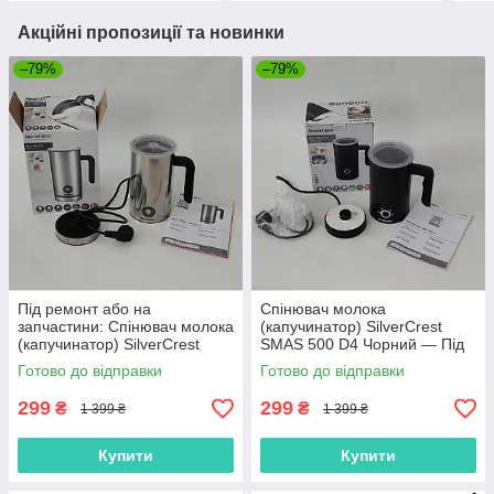
Акційні пропозиції та новинки
–79%
–79%
Під ремонт або на
Спінювач молока
запчастини: Спінювач молока
(капучинатор) SilverCrest
(капучинатор) SilverCrest
SMAS 500 D4 Чорний — Під
SMA 500 F1
ремонт / На запчастини
Готово до відправки
Готово до відправки
(УЦІНКА)
299
299
₴
₴
1 399 ₴
1 399 ₴
Купити
Купити