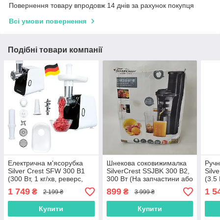
Повернення товару впродовж 14 днів за рахунок покупця
Всі умови повернення
Подібні товари компанії
Електрична м'ясорубка
Шнекова соковижималка
Ручн
Silver Crest SFW 300 B1
SilverCrest SSJBK 300 B2,
Silv
(300 Вт, 1 кг/хв, реверс,
300 Вт (На запчастини або
(3.5
Німеччина)
під ремонт) — Уцінка
Вт, 
1 749
899
1 5
₴
₴
2 199 ₴
3 999 ₴
Купити
Купити