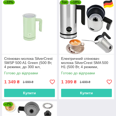
–33%
Топ
–18%
Спінювач молока SilverCrest
Електричний спінювач
SMSP 500 A1 Green (500 Вт,
молока SilverCrest SMA 500
4 режими, до 300 мл,
H1 (500 Вт, 4 режими,
Німеччина)
Німеччина)
Готово до відправки
Готово до відправки
1 349
1 399
₴
₴
1 999 ₴
1 699 ₴
Купити
Купити
–7%