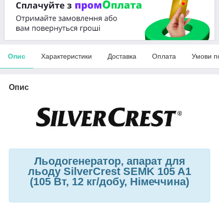
Опис
Характеристики
Доставка
Оплата
Умови п
Опис
Льодогенератор, апарат для
льоду SilverCrest SEMK 105 A1
(105 Вт, 12 кг/добу, Німеччина)