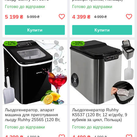
(холодоагент R600a, 12кг/
Готово до відправки
Готово до відправки
добу, Польща)
5 199
4 399
₴
₴
5 999 ₴
4 999 ₴
Купити
Купити
–12%
–10%
Льодогенератор, апарат
Льодогенератор Ruhhy
машина для приготування
K5537 (120 Вт, 12 кг/добу, 9
льоду Ruhhy 25565 (120 Вт,
кубиків за цикл, Польща)
Польща)
Готово до відправки
Готово до відправки