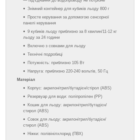
— під'єднання до водопроводу не потрібне
Знімний контейнер для кубиків льоду 800 г
Просте керування за допомогою сенсорної
панелі керування
9 кубиків льоду приблизно за 8 хвилин/11-12 кг
льоду за 24 години
Включно з совками для льоду
Технічні подробиці
Потужність: приблизно 105 Вт
Напруга: приблизно 220-240 вольтів, 50 Гц
Матеріал
Корпус: акрилонітрил/бутадієн/стірол (ABS)
Резервуар для води: поліпропілен (PP)
Кошик для льоду: акрилонітрил/бутадієн/
стирол (ABS)
Совок для льоду: акрилонітрил/бутадієн/
стирол (ABS)
Ніжки: полівінілхлорид (ПВХ)