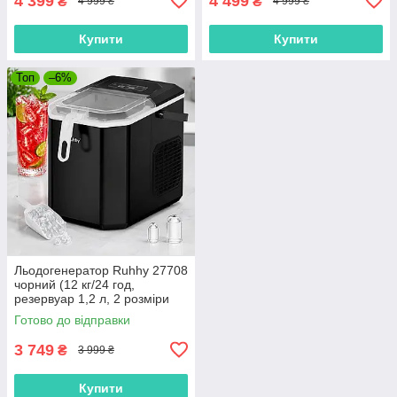
4 399
4 499
₴
₴
4 999 ₴
4 999 ₴
Купити
Купити
Топ
–6%
Льодогенератор Ruhhy 27708
чорний (12 кг/24 год,
резервуар 1,2 л, 2 розміри
льоду, Польща)
Готово до відправки
3 749
₴
3 999 ₴
Купити