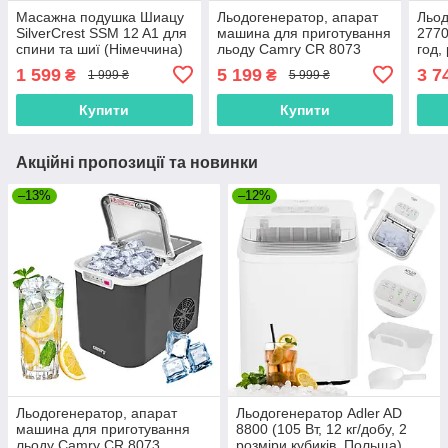
Масажна подушка Шиацу
Льодогенератор, апарат
Льод
SilverCrest SSM 12 A1 для
машина для приготування
2770
спини та шиї (Німеччина)
льоду Camry CR 8073
год,
(холодоагент R600a, 12кг/
розм
1 599
5 199
3 7
₴
₴
1 999 ₴
5 999 ₴
добу, Польща)
Купити
Купити
Акційні пропозиції та новинки
–13%
–12%
Льодогенератор, апарат
Льодогенератор Adler AD
машина для приготування
8800 (105 Вт, 12 кг/добу, 2
льоду Camry CR 8073
розміри кубиків, Польща)