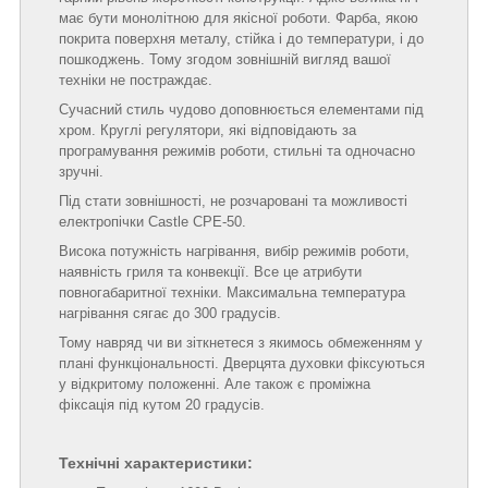
має бути монолітною для якісної роботи. Фарба, якою
покрита поверхня металу, стійка і до температури, і до
пошкоджень. Тому згодом зовнішній вигляд вашої
техніки не постраждає.
Сучасний стиль чудово доповнюється елементами під
хром. Круглі регулятори, які відповідають за
програмування режимів роботи, стильні та одночасно
зручні.
Під стати зовнішності, не розчаровані та можливості
електропічки Castle CPE-50.
Висока потужність нагрівання, вибір режимів роботи,
наявність гриля та конвекції. Все це атрибути
повногабаритної техніки. Максимальна температура
нагрівання сягає до 300 градусів.
Тому навряд чи ви зіткнетеся з якимось обмеженням у
плані функціональності. Дверцята духовки фіксуються
у відкритому положенні. Але також є проміжна
фіксація під кутом 20 градусів.
Технічні характеристики: