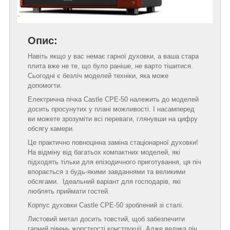
Опис:
Навіть якщо у вас немає гарної духовки, а ваша стара
плита вже не те, що було раніше, не варто тішитися.
Сьогодні є безліч моделей техніки, яка може
допомогти.
Електрична пічка Castle CPE-50 належить до моделей
досить просунутих у плані можливості. І насамперед
ви можете зрозуміти всі переваги, глянувши на цифру
обсягу камери.
Це практично повноцінна заміна стаціонарної духовки!
На відміну від багатьох компактних моделей, які
підходять тільки для епізодичного приготування, ця піч
впорається з будь-якими завданнями та великими
обсягами. Ідеальний варіант для господарів, які
люблять приймати гостей.
Корпус духовки Castle CPE-50 зроблений зі сталі.
Листовий метал досить товстий, щоб забезпечити
гарний рівень жорсткості конструкції. Адже велика піч