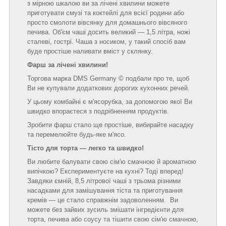
з мірною шкалою ви за лічені хвилини можете
приготувати смузі та коктейлі для всієї родини або
просто смолоти вівсянку для домашнього вівсяного
печива. Об'єм чаші досить великий — 1,5 літра, ножі
сталеві, гострі. Чаша з носиком, у такий спосіб вам
буде простіше наливати вміст у склянку.
Фарш за лічені хвилини!
Торгова марка DMS Germany © подбали про те, щоб
Ви не купували додаткових дорогих кухонних речей.
У цьому комбайні є м'ясорубка, за допомогою якої Ви
швидко впораєтеся з подрібненням продуктів.
Зробити фарш стало ще простіше, вибирайте насадку
та перемелюйте будь-яке м'ясо.
Тісто для торта — легко та швидко!
Ви любите балувати свою сім'ю смачною й ароматною
випічкою? Експериментуєте на кухні? Тоді вперед!
Завдяки ємній, 8,5 літрової чаші з трьома різними
насадками для замішування тіста та приготування
кремів — це стало справжнім задоволенням. Ви
можете без зайвих зусиль змішати інгредієнти для
торта, печива або соусу та тішити свою сім'ю смачною,