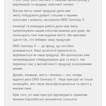
виробництві та продажу побутової техніки.
Висока якість нашої продукції дала нам
змогу побудувати довірчі стосунки з нашими
клієнтами з моменту заснування DMS Germany © .
Інновації та командна робота дали нам змогу
запропонувати нашим клієнтам рішення для дому, які
полегшують їхнє повсякденне життя. Ми прагнемо
щастя тих, хто вибирає нашу продукцію.
DMS Germany © — це бренд, що постійно
розвивається. Наші зусилля й прихильність
відбиваються як наша продукції. Ми пропонуємо вам
неперевершене співвідношення ціни та якості, яке
переконує вас у високій якості продукції за розумними
цінами.
Дизайн, інновації, якість і безпека — ось чотири
відмітні риси DMS Germany © . Наші пристрої не тільки
інноваційні, але також багатофункціональні та прості у
використанні.
Крім того, усі наші пристрої відповідають правилам
безпеки Європейської економічної спільноти.