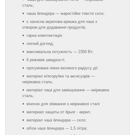
сталь;
чаша блендера — жаростійке товсте скло;
є захисна акрилова кришка для чаші з
отвором для додавання продуктів;
гарна комплектація;
легкий догляд;
максимальна потужність — 2350 Вт;
6 режимів швидкості;
прогумовані ніжки великого радіусу дії.
матеріал м'ясорубки та аксесуарів —
неіржавка сталь;
матеріал чаші для замішування — неіржавка
сталь;
віночок для збивання з неіржавкої сталі
материал защиты от брызг - акрил;
матеріал чаші блендера — скло;
об'єм чаші блендера — 1,5 літра;