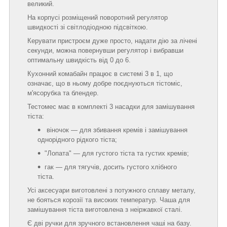
великий.
На корпусі розміщений поворотний регулятор
швидкості зі світлодіодною підсвіткою.
Керувати пристроєм дуже просто, надати дію за лічені
секунди, можна повернувши регулятор і вибравши
оптимальну швидкість від 0 до 6.
Кухонний комабайн працює в системі 3 в 1, що
означає, що в ньому добре поєднуються тістоміс,
м'ясорубка та блендер.
Тестомес має в комплекті 3 насадки для замішування
тіста:
віночок — для збивання кремів і замішування
однорідного рідкого тіста;
"Лопата" — для густого тіста та густих кремів;
гак — для тягучів, досить густого хлібного
тіста.
Усі аксесуари виготовлені з потужного сплаву металу,
не бояться корозії та високих температур. Чаша для
замішування тіста виготовлена з неіржавкої сталі.
Є дві ручки для зручного встановлення чаші на базу.