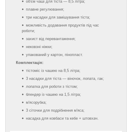
об'єм чаші для тіста — 8,5 літра;
плавне регулювання;
три насадки для замішування тіста;
можливість додавання продуктів під час
роботи;
захист від перевантаження;
нековзні ніжки;
упакований у картон, пінопласт.
Комплектація:
тістоміс із чашею на 8,5 літра;
3 насадки для тіста — віночок, лопата, гак;
лопатка для роботи з тістом;
блендер із чашею на 1,5 літра;
м'ясорубка;
3 сіточки для подрібнення м'яса;
насадка для ковбаси та кебе + штовхач.