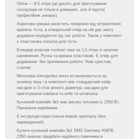
Об'єм — 8.5 літра (це досить для приготування
солодощів не тільки в домашніх, але й підлозі
професійних умовах).
Акрилова кришка захистить поверхню від потрапляння
крапель тіста, а спеціальний отвір на ній дає змогу
додавати інгредієнти під час роботи. Також у комплекті
є пластикова лопатка для тіста.
Блендер власник скляної чаші на 1,5 літра зі шкалою
наповнення. Ручка та кришка пластикові. Є отвір для
додавання без припинення роботи. Ножі хрестові,
сталеві.
Металева м'ясорубка легко встановлюється на
основну базу і в комплекті має стандартний набір
насадок із 3 сіток різного діаметра, насадки для
приготування ковбаси та кебе та штовхача.
Кухонний комбайн 3в1 має високу потужність 2350 Вт.
Паковання виробника.
Є інструкція користувача мовою оригіналу (без
переведення!).
Купити кухонний комбайн 3в1 DMS Germany KMFB-
2350 означає придбати надійного помічника в