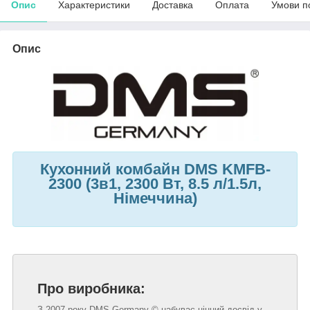
Опис
Характеристики
Доставка
Оплата
Умови п
Опис
Кухонний комбайн DMS KMFB-
2300 (3в1, 2300 Вт, 8.5 л/1.5л,
Німеччина)
Про виробника:
З 2007 року DMS Germany © набуває цінний досвід у