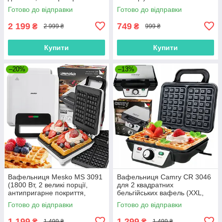
покриття, Польща)
Готово до відправки
Готово до відправки
2 199
749
₴
₴
2 999 ₴
999 ₴
Купити
Купити
–20%
–13%
Вафельниця Mesko MS 3091
Вафельниця Camry CR 3046
(1800 Вт, 2 великі порції,
для 2 квадратних
антипригарне покриття,
бельгійських вафель (XXL,
Польща)
1600Вт, Польща)
Готово до відправки
Готово до відправки
1 199
1 299
₴
₴
1 499 ₴
1 499 ₴