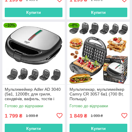
Купити
Купити
–10%
–8%
Мультимейкер Adler AD 3040
Мультипекар, мультимейкер
(5в1, 1200Вт, для гриля,
Camry CR 3057 6в1 (700 Вт,
сендвічів, вафель, тостів і
Польща)
горішок)
Готово до відправки
Готово до відправки
1 799
1 849
₴
₴
1 999 ₴
1 999 ₴
Купити
Купити