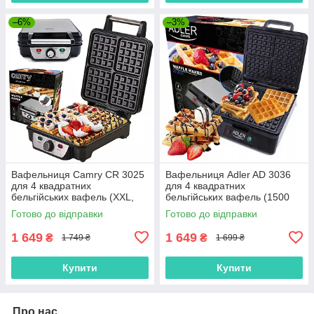
–6%
–3%
Вафельниця Camry CR 3025
Вафельниця Adler AD 3036
для 4 квадратних
для 4 квадратних
бельгійських вафель (XXL,
бельгійських вафель (1500
1500Вт, Польща)
Вт, Польща)
Готово до відправки
Готово до відправки
1 649
1 649
₴
₴
1 749 ₴
1 699 ₴
Купити
Купити
Про нас