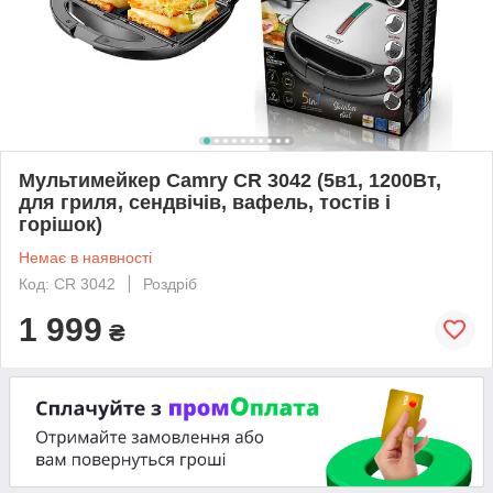
Мультимейкер Camry CR 3042 (5в1, 1200Вт,
для гриля, сендвічів, вафель, тостів і
горішок)
Немає в наявності
Код: CR 3042
Роздріб
1 999
₴