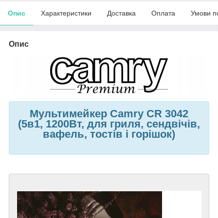
Опис
Характеристики
Доставка
Оплата
Умови п
Опис
Мультимейкер Camry CR 3042
(5в1, 1200Вт, для гриля, сендвічів,
вафель, тостів і горішок)