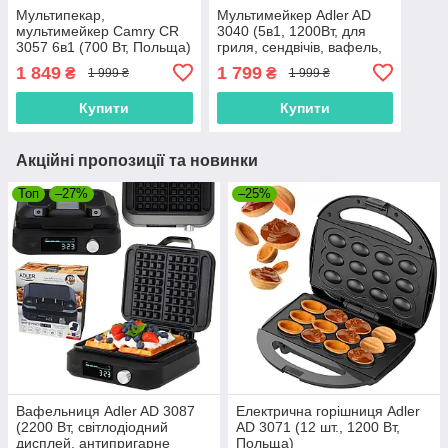
Мультипекар,
Мультимейкер Adler AD
мультимейкер Camry CR
3040 (5в1, 1200Вт, для
3057 6в1 (700 Вт, Польща)
гриля, сендвічів, вафель,
тостів і горішок)
1 849
1 799
₴
₴
1 999 ₴
1 999 ₴
Купити
Купити
Акційні пропозиції та новинки
Топ
–27%
–25%
Вафельниця Adler AD 3087
Електрична горішниця Adler
(2200 Вт, світлодіодний
AD 3071 (12 шт., 1200 Вт,
дисплей, антипригарне
Польща)