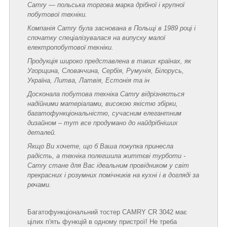
Camry — польська торгова марка дрібної і крупної
побутової техніки.
Компанія Camry була заснована в Польщі в 1989 році і
спочатку спеціалізувалася на випуску малої
електропобутової техніки.
Продукція широко представлена в таких країнах, як
Угорщина, Словаччина, Сербія, Румунія, Білорусь,
Україна, Литва, Латвія, Естонія та ін
Досконала побутова техніка Camry відрізняється
надійними матеріалами, високою якістю збірки,
багатофункціональністю, сучасним елегантним
дизайном – тут все продумано до найдрібніших
деталей.
Якщо Ви хочете, що б Ваша покупка принесла
радість, а техніка полегшила життєві турботи -
Camry стане для Вас ідеальним провідником у світ
прекрасних і розумних помічників на кухні і в догляді за
речами.
Багатофункціональний тостер CAMRY CR 3042 має
цілих п'ять функцій в одному пристрої! Не треба