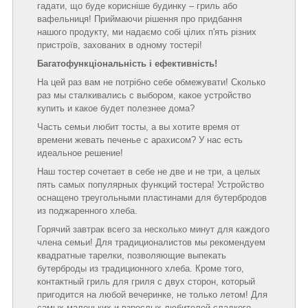
гадати, що буде корисніше будинку – гриль або
вафельниця! Приймаючи рішення про придбання
нашого продукту, ми надаємо собі цілих п'ять різних
пристроїв, захованих в одному тостері!
Багатофункціональність і ефективність!
На цей раз вам не потрібно себе обмежувати! Сколько
раз мы сталкивались с выбором, какое устройство
купить и какое будет полезнее дома?
Часть семьи любит тосты, а вы хотите время от
времени жевать печенье с арахисом? У нас есть
идеальное решение!
Наш тостер сочетает в себе не две и не три, а целых
пять самых популярных функций тостера! Устройство
оснащено треугольными пластинами для бутербродов
из поджаренного хлеба.
Горячий завтрак всего за несколько минут для каждого
члена семьи! Для традиционалистов мы рекомендуем
квадратные тарелки, позволяющие выпекать
бутерброды из традиционного хлеба. Кроме того,
контактный гриль для гриля с двух сторон, который
пригодится на любой вечеринке, не только летом! Для
самых маленьких и взрослых любителей сладкого