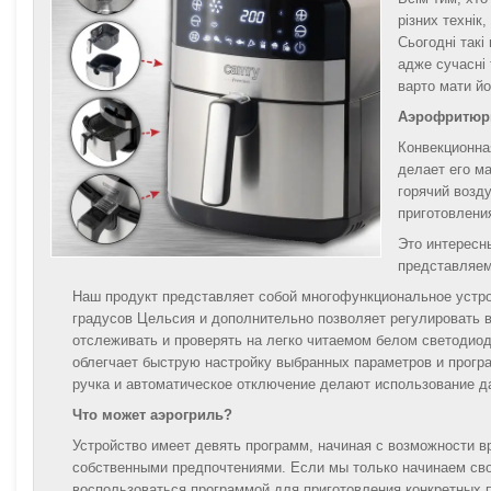
різних технік
Сьогодні такі
адже сучасні 
варто мати йо
Аэрофритюрн
Конвекционна
делает его м
горячий возд
приготовлени
Это интересны
представляем
Наш продукт представляет собой многофункциональное устрой
градусов Цельсия и дополнительно позволяет регулировать в
отслеживать и проверять на легко читаемом белом светодио
облегчает быструю настройку выбранных параметров и програ
ручка и автоматическое отключение делают использование д
Что может аэрогриль?
Устройство имеет девять программ, начиная с возможности в
собственными предпочтениями. Если мы только начинаем сво
воспользоваться программой для приготовления конкретных п