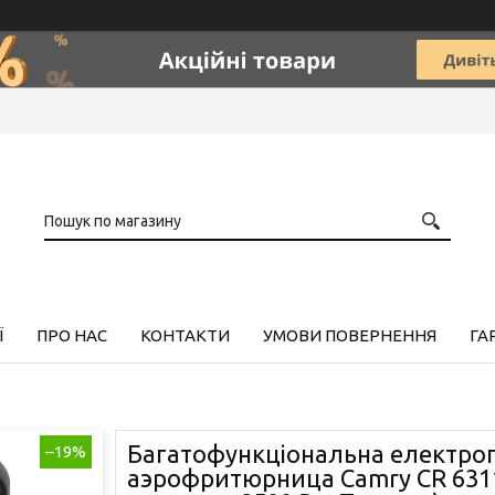
Ї
ПРО НАС
КОНТАКТИ
УМОВИ ПОВЕРНЕННЯ
ГА
Багатофункціональна електроп
–19%
аэрофритюрница Camry CR 6311 