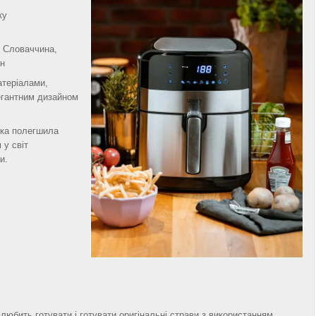
ку
, Словаччина,
ін
атеріалами,
егантним дизайном
іка полегшила
 у світ
и.
 любить готувати і готувати оригінальні страви з використанням