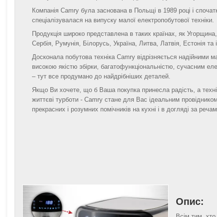
Компанія Camry була заснована в Польщі в 1989 році і спочат
спеціалізувалася на випуску малої електропобутової техніки.
Продукція широко представлена в таких країнах, як Угорщина
Сербія, Румунія, Білорусь, Україна, Литва, Латвія, Естонія та 
Досконала побутова техніка Camry відрізняється надійними м
високою якістю збірки, багатофункціональністю, сучасним ел
– тут все продумано до найдрібніших деталей.
Якщо Ви хочете, що б Ваша покупка принесла радість, а техн
життєві турботи - Camry стане для Вас ідеальним провідником
прекрасних і розумних помічників на кухні і в догляді за речам
Опис:
Всім тим, хто