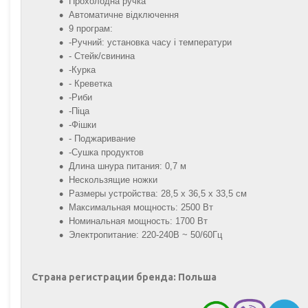
Прохолодна ручка
Автоматичне відключення
9 програм:
-Ручний: установка часу і температури
- Стейк/свинина
-Курка
- Креветка
-Риби
-Піца
-Фішки
- Поджаривание
-Сушка продуктов
Длина шнура питания: 0,7 м
Нескользящие ножки
Размеры устройства: 28,5 х 36,5 х 33,5 см
Максимальная мощность: 2500 Вт
Номинальная мощность: 1700 Вт
Электропитание: 220-240В ~ 50/60Гц
Страна регистрации бренда: Польша