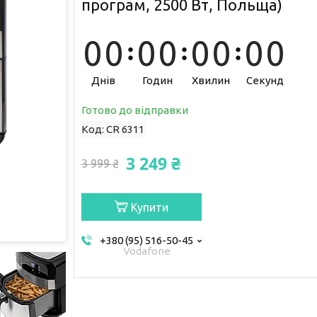
програм, 2500 Вт, Польща)
0
0
0
0
0
0
0
0
Днів
Годин
Хвилин
Секунд
Готово до відправки
Код:
CR 6311
3 249 ₴
3 999 ₴
Купити
+380 (95) 516-50-45
Vodafone