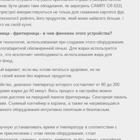
, має бути цікаво таке обладнання, як аерогриль CAMRY CR 6311.
 пристрої використовуються не тільки для смаження картоплі фрі,
технології роблять його продуктом, який може набагато більше. і
го на своїй кухні.
ица - фритюрница - в чем феномен этого устройства?
я технология, использованная при создании этого оборудования,
алогабаритной обезжиренной печью. Для жарки используется
ух, что исключает необходимость использования жира для
я блюд.
й вариант, если мы хотим питаться здоровее, но не
 своей жизни без жареных продуктов.
ство, диапазон температур которого составляет от 80 до 200
ремя жарки до 60 минут. Весь процесс и настройки можно
дном дисплее на передней панели фритюрницы. Сенсорная панель
мм. Съемный контейнер и корзина, а также не нагревающаяся
анного оборудования интуитивно понятным и безопасным.
ручную устанавливать время и температуру в соответствии с
е приключение с этим типом оборудования, стоит
родуктов: свинины, курицы, креветок, рыбы, пиццы, картофеля