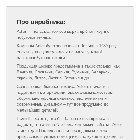
Про виробника:
Adler — польська торгова марка дрібної і крупної
побутової техніки.
Компанія Adler була заснована в Польщі в 1989 році і
спочатку спеціалізувалася на випуску малої
електропобутової техніки.
Продукция широко представлена в таких странах, как
Венгрия, Словакия, Сербия, Румыния, Беларусь,
Украина, Литва, Латвия, Эстония и др.
Совершенная бытовая техника Adler отличается
надежными материалами, высочайшим качеством
сборки, многофункциональностью, элегантным
современным дизайном – тут все продумано до
мельчайших деталей.
Если Вы хотите, что бы Ваша покупка принесла
радость, а техника облегчила житейские заботы - Adler
станет для Вас идеальным проводником в мир
прекрасных и умных помощников на кухне и в уходе за