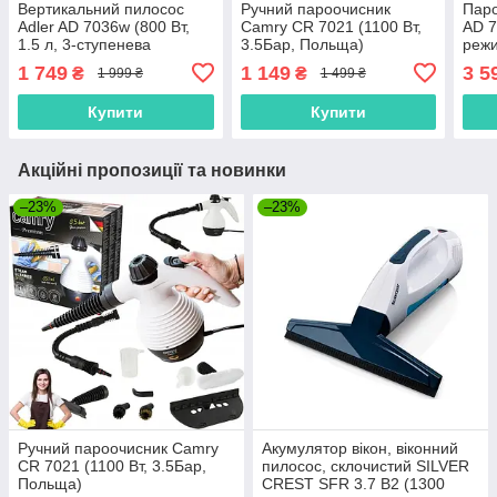
Вертикальний пилосос
Ручний пароочисник
Паро
Adler AD 7036w (800 Вт,
Camry CR 7021 (1100 Вт,
AD 7
1.5 л, 3-ступенева
3.5Бар, Польща)
режи
фільтрація, Польща)
Пол
1 749
1 149
3 5
₴
₴
1 999 ₴
1 499 ₴
Купити
Купити
Акційні пропозиції та новинки
–23%
–23%
Ручний пароочисник Camry
Акумулятор вікон, віконний
CR 7021 (1100 Вт, 3.5Бар,
пилосос, склочистий SILVER
Польща)
CREST SFR 3.7 B2 (1300