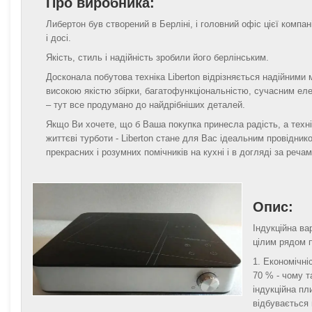
Про виробника:
Либертон був створений в Берліні, і головний офіс цієї компан
і досі.
Якість, стиль і надійність зробили його берлінським.
Досконала побутова техніка Liberton відрізняється надійними 
високою якістю збірки, багатофункціональністю, сучасним ел
– тут все продумано до найдрібніших деталей.
Якщо Ви хочете, що б Ваша покупка принесла радість, а техн
життєві турботи - Liberton стане для Вас ідеальним провіднико
прекрасних і розумних помічників на кухні і в догляді за речам
Опис:
Індукційна ва
цілим рядом 
Економічні
70 % - чому т
індукційна пл
відбувається 