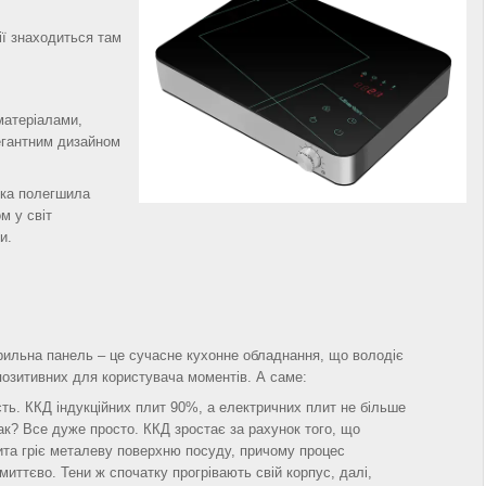
ії знаходиться там
матеріалами,
егантним дизайном
іка полегшила
м у світ
и.
рильна панель – це сучасне кухонне обладнання, що володіє
позитивних для користувача моментів. А саме:
сть. ККД індукційних плит 90%, а електричних плит не більше
ак? Все дуже просто. ККД зростає за рахунок того, що
ита гріє металеву поверхню посуду, причому процес
миттєво. Тени ж спочатку прогрівають свій корпус, далі,