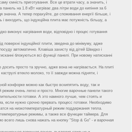
саму ємність приготування. Все це втрати часу, а значить, і
 панель на 1.8 кВт нагріває два літри води до кипіння за 6
ця значна. А тепер порахуйте, де споживання енергії більше, і
ь і виходить, що індукційна плита має потужність більшу, а
ко виконує нагрівання води, відповідно і процес готування
д поверхні індукційної плити, зведена до мінімуму, адже
посуду автоматично. Клавіша захисту від дітей Швидко і
исканні блокуються всі функції панелі. При новому натисканні
 досить просто та зручно, адже вона не нагрівається. На плиті
 каструлі втекло молоко, то її завжди можна підняти, і
ной конфорке можно как быстро вскипятить воду, так и
режим очень легко и просто. Многие варочные панели такого
ительности готовки. А это намного лучше, чем стоять и
а, если нужно срочно прервать процесс готовки. Необходимо
чатся на низкотемпературный режим поддержания тепла.
температурные режимы, а также все функции таймера. Для
о всего лишь снова нажать на кнопку "Stop & Go" - и варочная
индукционная варочная панель выглядит стильно и