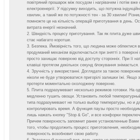
повітряний прошарок між посудом і нагрівачем і потім вже 
електроенергії. У підсумку виходить, що потужна індукційна
хвилин, а такий же по потужності тен - за 30 хвилин! Різни
помножте це на кількість операцій приготування в день. Ос
витрата енергії незначний.
Швидкість процесу приготування. Так як плита дуже швид
стає набагато коротше.
Безпека. Ймовірність того, що людина може обпектися ві
продуманий механізм відключається при знятті з поверхні 
просто захищає поверхню від доступу сторонніх. При її нат
клавіші протягом декількох секунд блокування знімається.
Зручність у використанні. Доглядати за такою поверхнею
ніколи не буде утворюватися пригорілі залишки їжі. Якщо з
протерти моментально охолоджену поверхню.
Плита подразумевает несколько режимов готовки. На од
медленно тушить овощи. Установить любой температурный 
типа подразумевают не только выбор температуры, но и дл
контролировать время. А функция паузы просто необходим
лишь нажать кнопку "Stop & Go", и все конфорки переклю
Причем поверхность запомнит ранее установленные Вами 
того, чтобы продолжить процесс приготовления, необходим
поверхность возобновит свою работу.
Эстетичный внешний вид, ведь никто не поспорит, что 