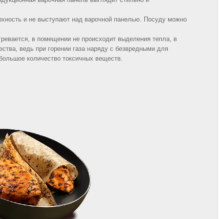
рхность и не выступают над варочной панелью. Посуду можно
агревается, в помещении не происходит выделения тепла, в
ества, ведь при горении газа наряду с безвредными для
 большое количество токсичных веществ.