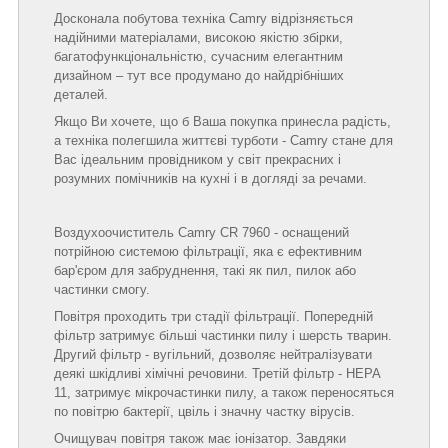
Досконала побутова техніка Camry відрізняється
надійними матеріалами, високою якістю збірки,
багатофункціональністю, сучасним елегантним
дизайном – тут все продумано до найдрібніших
деталей.
Якщо Ви хочете, що б Ваша покупка принесла радість,
а техніка полегшила життєві турботи - Camry стане для
Вас ідеальним провідником у світ прекрасних і
розумних помічників на кухні і в догляді за речами.
Воздухоочиститель Camry CR 7960 - оснащений
потрійною системою фільтрації, яка є ефективним
бар'єром для забруднення, такі як пил, пилок або
частинки смогу.
Повітря проходить три стадії фільтрації. Попередній
фільтр затримує більші частинки пилу і шерсть тварин.
Другий фільтр - вугільний, дозволяє нейтралізувати
деякі шкідливі хімічні речовини. Третій фільтр - HEPA
11, затримує мікрочастинки пилу, а також переносяться
по повітрю бактерії, цвіль і значну частку вірусів.
Очищувач повітря також має іонізатор. Завдяки