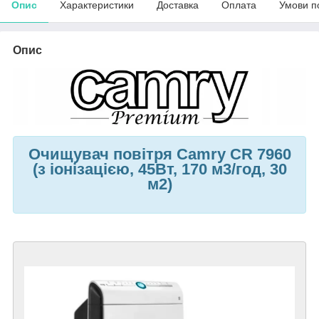
Опис
Характеристики
Доставка
Оплата
Умови п
Опис
Очищувач повітря Camry CR 7960
(з іонізацією, 45Вт, 170 м3/год, 30
м2)