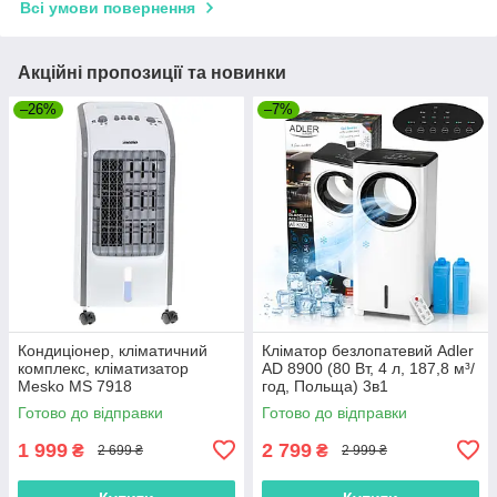
Всі умови повернення
Акційні пропозиції та новинки
–26%
–7%
Кондиціонер, кліматичний
Кліматор безлопатевий Adler
комплекс, кліматизатор
AD 8900 (80 Вт, 4 л, 187,8 м³/
Mesko MS 7918
год, Польща) 3в1
(охолодження, зволоження,
охолодження зволоження
Готово до відправки
Готово до відправки
очищення, Польща)
очищення
1 999
2 799
₴
₴
2 699 ₴
2 999 ₴