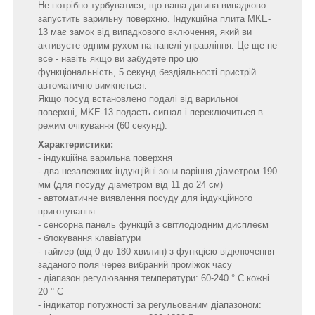
Не потрібно турбуватися, що ваша дитина випадково
запустить варильну поверхню. Індукційна плита MKE-
13 має замок від випадкового включення, який ви
активуєте одним рухом на панелі управління. Це ще не
все - навіть якщо ви забудете про цю
функціональність, 5 секунд бездіяльності пристрій
автоматично вимкнеться.
Якщо посуд встановлено подалі від варильної
поверхні, MKE-13 подасть сигнал і переключиться в
режим очікування (60 секунд).
Характеристики:
- індукційна варильна поверхня
- два незалежних індукційні зони варіння діаметром 190
мм (для посуду діаметром від 11 до 24 см)
- автоматичне виявлення посуду для індукційного
приготування
- сенсорна панель функцій з світлодіодним дисплеєм
- блокування клавіатури
- таймер (від 0 до 180 хвилин) з функцією відключення
заданого поля через вибраний проміжок часу
- діапазон регулювання температури: 60-240 ° C кожні
20 ° C
- індикатор потужності за регульованим діапазоном: