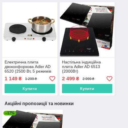
Електрична плита
Настільна індукційна
двоконфоркова Adler AD
плита Adler AD 6513
6520 (2500 Вт, 5 режимів
(2000Вт)
нагріву, сталевий корпус,
1 149
2 499
₴
₴
1 299 ₴
2 999 ₴
Польща)
Купити
Купити
Акційні пропозиції та новинки
–17%