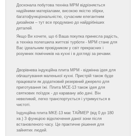
Досконала побутова техніка MPM відрізняється
надійними матеріалами, високою якістю збірки,
багатофункціональністю, сучасним елегантним
дизайном – тут все продумано до найдрібніших
деталей.
Якщо Ви хочете, що б Ваша покупка принесла радість,
а техніка полегшила життєві турботи - MPM стане для
Вас ідеальним провідником у світ прекрасних і
розумних помічників на кухні і в догляді за речами.
Дворівнева індукційна плита MPM - відмінна ідея для
облаштування маленької кухні. Пристрій також буде
працювати як додатковий резервний джерело для
приготування їжі. Плита МСЕ-13 також ідея для
святкових поїздок - до каравану або дачі. Він
невеликий, легко транспортується і утримується в
чистоті.
Індукційна плита MKE-13 має ТАЙМЕР (від 0 до 180
хв.) З функцією відключення даної зони після
встановленого часу. Це практичне рішення для
зайнятих людей.