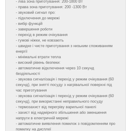
- ліва зона приготування: 200-1800 Вт
- права зона приготування: 200 -1300 Вт
- звуковий сигнал про:
- підключення до мережі
- вибір функцій
- завершення роботи
- перехід в режим очікування
- гумові ніжки, не ковзають
- швидке і чисте приготування з низьким споживанням
енергії
- мінімальні втрати тепла
- високий рівень безпеки:
- автоматичне відключення через 10 секунд
бездіяльності
- звукова сигналізація і перехід у режим очікування (60
секунд), при знятті посуду з нагрівальної поверхні під
час приготування
- звукова сигналізація і перехід у режим очікування (60
секунд), при використанні неправильного посуду
- термозахист від перегріву варильної панелі
- захист від надмірного збільшення або зменшення
напруги в електричній мережі
- автоматичне виявлення помилок з повідомленням про
помилку на дисплеї