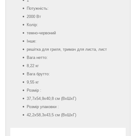
1
Потужність:
2000 Вт
Колір:
темно-червоний
Інше:
решітка для гриля, тримач для листа, лист
Вага нетто:
8,22 кг
Вага брутто:
9,55 кг
Розмір :
37,7х54,9х40,8 см (ВхШхГ)
Розмір упаковки :
42,2х58,3х43,5 см (ВхШхГ)