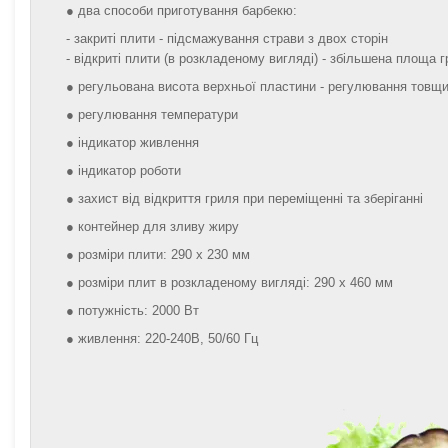
● два способи приготування барбекю:
- закриті плити - підсмажування страви з двох сторін
- відкриті плити (в розкладеному вигляді) - збільшена площа 
● регульована висота верхньої пластини - регулювання товщ
● регулювання температури
● індикатор живлення
● індикатор роботи
● захист від відкриття гриля при переміщенні та зберіганні
● контейнер для зливу жиру
● розміри плити: 290 х 230 мм
● розміри плит в розкладеному вигляді: 290 х 460 мм
● потужність: 2000 Вт
● живлення: 220-240В, 50/60 Гц