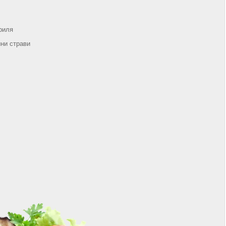
гриля
ини страви