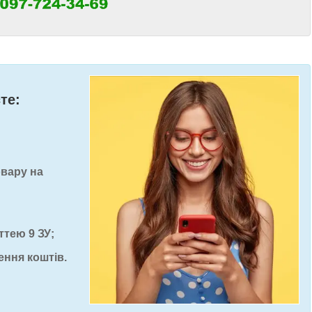
те:
овару на
ттею 9 ЗУ;
ення коштів.