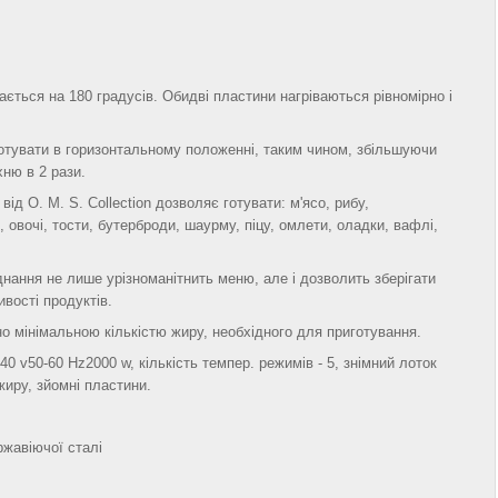
ається на 180 градусів. Обидві пластини нагріваються рівномірно і
отувати в горизонтальному положенні, таким чином, збільшуючи
ню в 2 рази.
від O. M. S. Collection дозволяє готувати: м'ясо, рибу,
 овочі, тости, бутерброди, шаурму, піцу, омлети, оладки, вафлі,
нання не лише урізноманітнить меню, але і дозволить зберігати
ивості продуктів.
 мінімальною кількістю жиру, необхідного для приготування.
40 v50-60 Hz2000 w, кількість темпер. режимів - 5, знімний лоток
жиру, зйомні пластини.
ржавіючої сталі