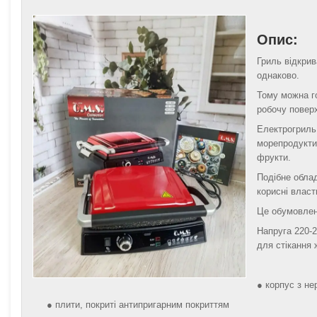
Опис:
Гриль відкрив
однаково.
Тому можна г
робочу поверх
Електрогриль 
морепродукти,
фрукти.
Подібне облад
корисні власт
Це обумовлено
Напруга 220-2
для стікання 
● корпус з не
● плити, покриті антипригарним покриттям