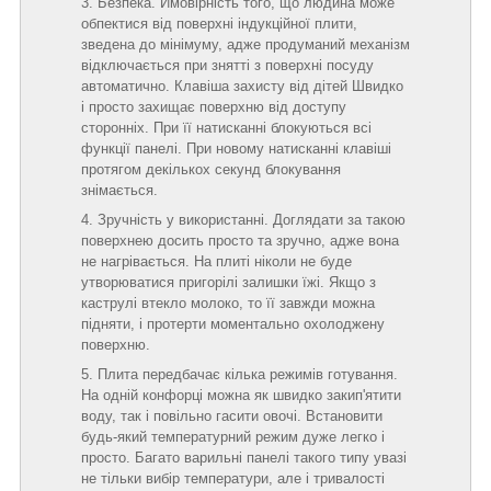
Безпека. Ймовірність того, що людина може
обпектися від поверхні індукційної плити,
зведена до мінімуму, адже продуманий механізм
відключається при знятті з поверхні посуду
автоматично. Клавіша захисту від дітей Швидко
і просто захищає поверхню від доступу
сторонніх. При її натисканні блокуються всі
функції панелі. При новому натисканні клавіші
протягом декількох секунд блокування
знімається.
Зручність у використанні. Доглядати за такою
поверхнею досить просто та зручно, адже вона
не нагрівається. На плиті ніколи не буде
утворюватися пригорілі залишки їжі. Якщо з
каструлі втекло молоко, то її завжди можна
підняти, і протерти моментально охолоджену
поверхню.
Плита передбачає кілька режимів готування.
На одній конфорці можна як швидко закип'ятити
воду, так і повільно гасити овочі. Встановити
будь-який температурний режим дуже легко і
просто. Багато варильні панелі такого типу увазі
не тільки вибір температури, але і тривалості