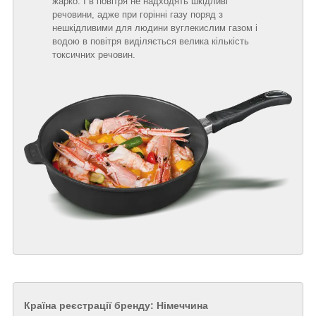
жарко. І в повітря не надходять шкідливі
речовини, адже при горінні газу поряд з
нешкідливими для людини вуглекислим газом і
водою в повітря виділяється велика кількість
токсичних речовин.
Країна реєстрації бренду: Німеччина