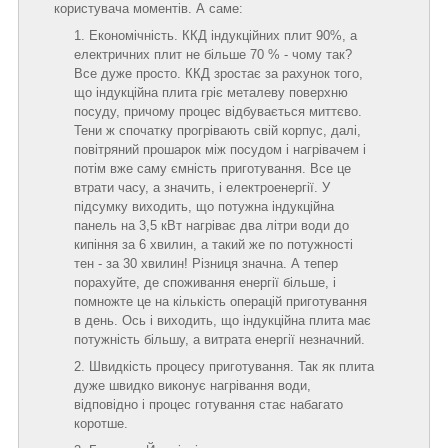
користувача моментів. А саме:
Економічність. ККД індукційних плит 90%, а
електричних плит не більше 70 % - чому так?
Все дуже просто. ККД зростає за рахунок того,
що індукційна плита гріє металеву поверхню
посуду, причому процес відбувається миттєво.
Тени ж спочатку прогрівають свій корпус, далі,
повітряний прошарок між посудом і нагрівачем і
потім вже саму ємність приготування. Все це
втрати часу, а значить, і електроенергії. У
підсумку виходить, що потужна індукційна
панель на 3,5 кВт нагріває два літри води до
кипіння за 6 хвилин, а такий же по потужності
тен - за 30 хвилин! Різниця значна. А тепер
порахуйте, де споживання енергії більше, і
помножте це на кількість операцій приготування
в день. Ось і виходить, що індукційна плита має
потужність більшу, а витрата енергії незначний.
Швидкість процесу приготування. Так як плита
дуже швидко виконує нагрівання води,
відповідно і процес готування стає набагато
коротше.