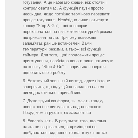
готування. А це набагато краще, ніж стояти і
контролювати час. А функція паузи просто
необхідна, якщо потрібно терміново перервати
процес готування. Необхідно лише натиснути
кнопку "Stop & Go", і всі конфорки
переключаться на низькотемпературний режим
підтримання тепла. Причому поверхню
запам'ятає раніше встановлені Вами
температурні режими, а також всі функції
таймера. Для того, щоб продовжити процес
приготування, необхідно всього лише натиснути
на кнопку "Stop & Go" - і варильна поверхня
відновить свою роботу.
Естетичний зовнішній вигляд, адже ніхто не
заперечить, що індукційна варильна панель
виглядає стильно і привабливо.
Дуже зручні конфорки, які мають гладку
поверхню і не виступають над поверхнею.
Посуд можна рухати, як заманеться.
Екологічність. В результаті того, що сама
плита не нагрівається, в приміщенні не
відбувається виділення тепла, в кухні не так