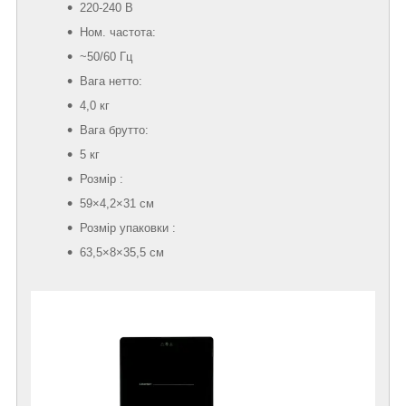
220-240 В
Ном. частота:
~50/60 Гц
Вага нетто:
4,0 кг
Вага брутто:
5 кг
Розмір :
59×4,2×31 см
Розмір упаковки :
63,5×8×35,5 см