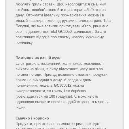
люблять гриль страви. Щоб насолодитися смачним
стейком, необов'язково йти в ресторан або їхати на
дачу. Отримати ідеальну прожарювання можна і в
міській квартирі, якщо під руками є електрогриль Tefal.
Покупці, які вже встигли приготувати м'ясо, рибу або
овочі з допомогою Tefal GC3050, залишають багато
позитивних відгуків про своєму новому кухонному
помічнику.
Помічник на вашій кухні
Електрогриль незамінний, коли немає можливості
виїхати на пікнік, в силу відсутності часу або з-за
поганої погоди. Прилад дозволяє смажити продукти,
прямо не виходячи з дому. А завдяки двом
положенням, модель
GC305012
можна
використовувати, як гриль, і як барбекю
(розкладається на 180 градусів). Є можливість
одночасно смажити овочі на одній стороні, а м'ясо на
інший.
Смачно і корисно
Продукти, приготовані на електрогрилі, виходять