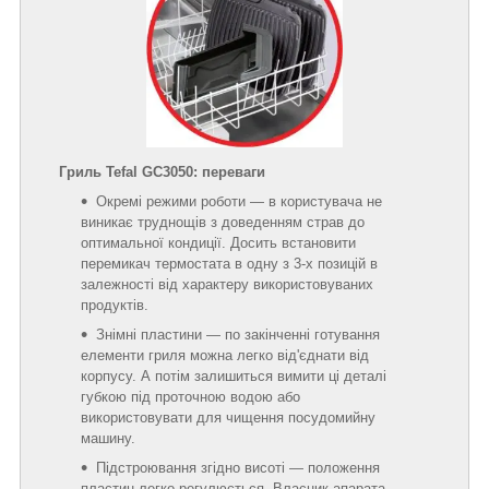
Гриль Tefal GC3050: переваги
Окремі режими роботи — в користувача не
виникає труднощів з доведенням страв до
оптимальної кондиції. Досить встановити
перемикач термостата в одну з 3-х позицій в
залежності від характеру використовуваних
продуктів.
Знімні пластини — по закінченні готування
елементи гриля можна легко від'єднати від
корпусу. А потім залишиться вимити ці деталі
губкою під проточною водою або
використовувати для чищення посудомийну
машину.
Підстроювання згідно висоті — положення
пластин легко регулюється. Власник апарата