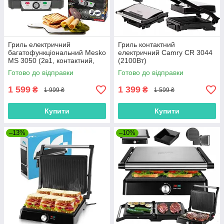
Гриль електричний
Гриль контактний
багатофункціональний Mesko
електричний Camry CR 3044
MS 3050 (2в1, контактний,
(2100Вт)
розкладний, 2500Вт)
Готово до відправки
Готово до відправки
1 599
1 399
₴
₴
1 999 ₴
1 599 ₴
Купити
Купити
–13%
–10%