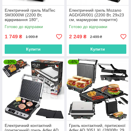
Електричний гриль MalTec
Електричний гриль Mozano
SM3000W (2200 Вт,
AGD/GR/001 (2200 Вт, 29x23
відкривання 180°,
см, мармурове покриття)
антипригарне покриття,
Готово до відправки
Готово до відправки
Польща)
1 749
2 249
₴
₴
1 999 ₴
2 499 ₴
Купити
Купити
–10%
–6%
Електричний контактний
Гриль контактний, притискної
(притискний) гриль Adler AD
Adler AD 3051 XL (2800Вт, 29