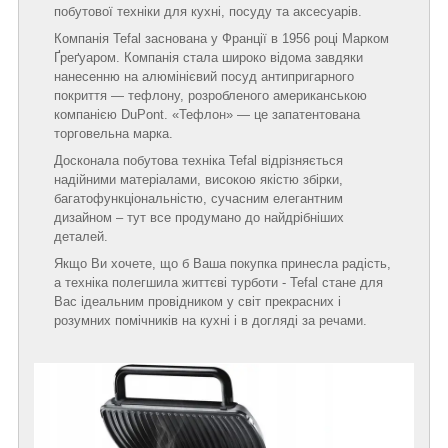
побутової техніки для кухні, посуду та аксесуарів.
Компанія Tefal заснована у Франції в 1956 році Марком
Ґреґуаром. Компанія стала широко відома завдяки
нанесенню на алюмінієвий посуд антипригарного
покриття — тефлону, розробленого американською
компанією DuPont. «Тефлон» — це запатентована
торговельна марка.
Досконала побутова техніка Tefal відрізняється
надійними матеріалами, високою якістю збірки,
багатофункціональністю, сучасним елегантним
дизайном – тут все продумано до найдрібніших
деталей.
Якщо Ви хочете, що б Ваша покупка принесла радість,
а техніка полегшила життєві турботи - Tefal стане для
Вас ідеальним провідником у світ прекрасних і
розумних помічників на кухні і в догляді за речами.