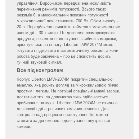
управління. Виробником передбачена можливість
перемикання режимів потужності. Всього таких
режимів 6, а максимальний показник потужності
мікрохвильової печі становить 700 Вт. Об'єм виробу –
20 л. Передбачено наявність таймера з максимальним
часом дії – 30 хвилин. Це дозволяє розморожувати
продукти, незалежно від ступеня глибини заморозки,
орієнтуючись на їх вагу. Liberton LMW-2074M може
готувати і підігрівати в автоматичному режимі, а коли
робота буде закінчена – про це сповістить досить
гучний звуковий сигнал.
Все під контролем
Корпус Liberton LMW-2074M покритий спеціальною
емаллю, яка робить догляд за мікрохвильовою піччю
простим і легким. Не потрібні спеціальні миючі засоби,
достатньо тих, за допомогою яких здійснюється
прибирання на кухні. Liberton LMW-2074M не схильна
до корозії і дії агресивних хімічних речовин. Для
контролю над процесом приготування їжі можна
стежити за допомогою підсвічування внутрішньої
камери.