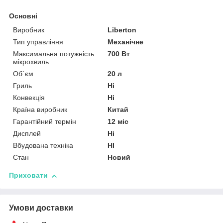
Основні
Виробник
Liberton
Тип управління
Механічне
Максимальна потужність
700 Вт
мікрохвиль
Об`єм
20 л
Гриль
Ні
Конвекція
Ні
Країна виробник
Китай
Гарантійний термін
12 міс
Дисплей
Ні
Вбудована техніка
НІ
Стан
Новий
Приховати
Умови доставки