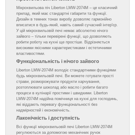
Мікрохвильова піч Liberton LMW-2074M – це класичний
прилад, який має стандартні габарити та функції.
Дизайн в темних тонах виробу дозволяє гармонійно
вписатися в будь-який, навіть самий сучасний інтер'єр.
У цій мікрохвильовій печі немає абсолютно нічого
зайвого – тільки перевірені функції, що дозволяють
робити роботу на кухні ще простіше. Відрізняється
високими якісними характеристиками і естетичними
властивостями.
Функціональність і нічого зайвого
Liberton LMW-2074M володіє стандартними функціями
будь мікрохвильовій печі. Ви можете готувати прості
страви, розморожувати продукти харчування,
розтоплювати шоколад або масло і робити багато
процеси в кулінарії простими і швидкими. Liberton
LMW-2074M надійна помічниця на кухні для господинь,
які віддають перевагу функціональності без
надмірностей і економічність.
Лаконічність і доступність
Всі функції мікрохвильовій печі Liberton LMW-2074M
регулюються за допомогою механічних ручок