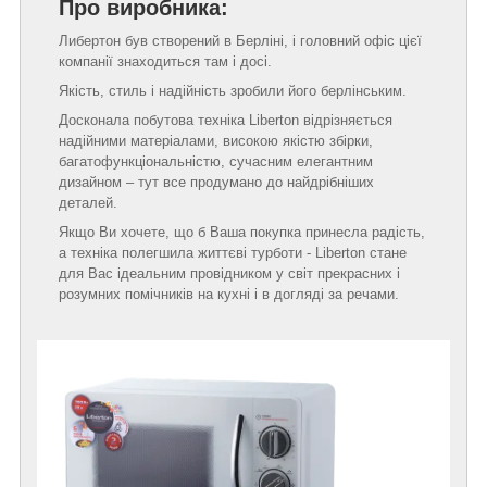
Про виробника:
Либертон був створений в Берліні, і головний офіс цієї
компанії знаходиться там і досі.
Якість, стиль і надійність зробили його берлінським.
Досконала побутова техніка Liberton відрізняється
надійними матеріалами, високою якістю збірки,
багатофункціональністю, сучасним елегантним
дизайном – тут все продумано до найдрібніших
деталей.
Якщо Ви хочете, що б Ваша покупка принесла радість,
а техніка полегшила життєві турботи - Liberton стане
для Вас ідеальним провідником у світ прекрасних і
розумних помічників на кухні і в догляді за речами.