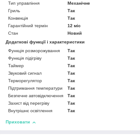
Тип управління
Механічне
Гриль
Так
Конвекція
Так
Гарантійний термін
12 міс
Стан
Новий
Додаткові функції і характеристики
Функція розморожування
Так
Функція підігріву
Так
Таймер
Так
Звуковий сигнал
Так
Терморегулятор
Так
Підтримання температури
Так
Безпечне автовідключення
Так
Захист від перегріву
Так
Внутрішнє освітлення
Так
Приховати