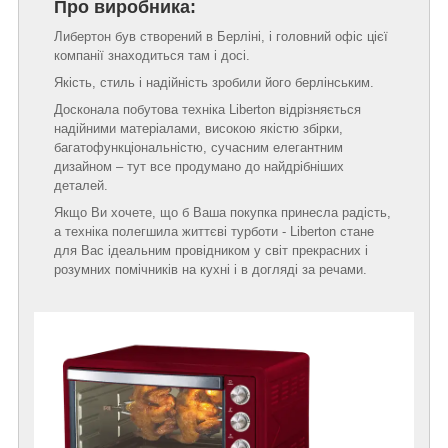
Про виробника:
Либертон був створений в Берліні, і головний офіс цієї
компанії знаходиться там і досі.
Якість, стиль і надійність зробили його берлінським.
Досконала побутова техніка Liberton відрізняється
надійними матеріалами, високою якістю збірки,
багатофункціональністю, сучасним елегантним
дизайном – тут все продумано до найдрібніших
деталей.
Якщо Ви хочете, що б Ваша покупка принесла радість,
а техніка полегшила життєві турботи - Liberton стане
для Вас ідеальним провідником у світ прекрасних і
розумних помічників на кухні і в догляді за речами.