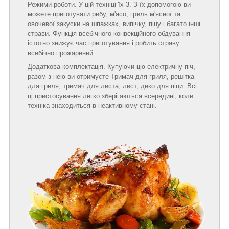
Режими роботи. У цій техніці їх 3. З їх допомогою ви
можете приготувати рибу, м'ясо, гриль м'ясної та
овочевої закуски на шпажках, випічку, піцу і багато інші
страви. Функція всебічного конвекційного обдування
істотно знижує час приготування і робить страву
всебічно прожарений.
Додаткова комплектація. Купуючи цю електричну піч,
разом з нею ви отримуєте Тримач для гриля, решітка
для гриля, тримач для листа, лист, деко для піци. Всі
ці пристосування легко зберігаються всередині, коли
техніка знаходиться в неактивному стані.