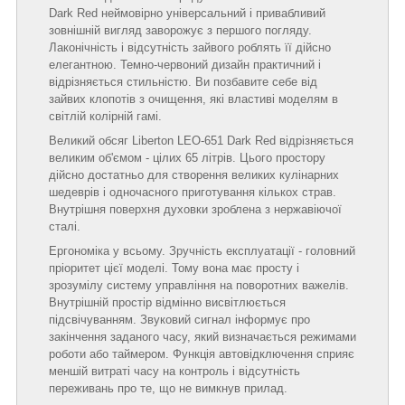
Dark Red неймовірно універсальний і привабливий
зовнішній вигляд заворожує з першого погляду.
Лаконічність і відсутність зайвого роблять її дійсно
елегантною. Темно-червоний дизайн практичний і
відрізняється стильністю. Ви позбавите себе від
зайвих клопотів з очищення, які властиві моделям в
світлій колірній гамі.
Великий обсяг Liberton LEO-651 Dark Red відрізняється
великим об'ємом - цілих 65 літрів. Цього простору
дійсно достатньо для створення великих кулінарних
шедеврів і одночасного приготування кількох страв.
Внутрішня поверхня духовки зроблена з нержавіючої
сталі.
Ергономіка у всьому. Зручність експлуатації - головний
пріоритет цієї моделі. Тому вона має просту і
зрозумілу систему управління на поворотних важелів.
Внутрішній простір відмінно висвітлюється
підсвічуванням. Звуковий сигнал інформує про
закінчення заданого часу, який визначається режимами
роботи або таймером. Функція автовідключення сприяє
меншій витраті часу на контроль і відсутність
переживань про те, що не вимкнув прилад.