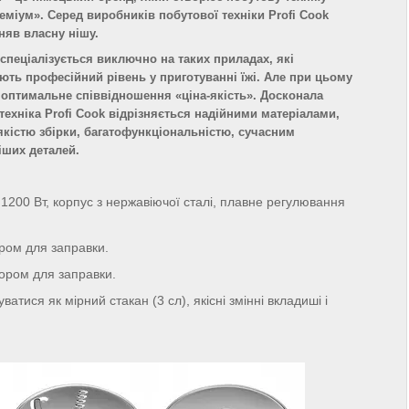
еміум». Серед виробників побутової техніки Profi Cook
няв власну нішу.
спеціалізується виключно на таких приладах, які
ють професійний рівень у приготуванні їжі. Але при цьому
оптимальне співвідношення «ціна-якість». Досконала
техніка Profi Cook відрізняється надійними матеріалами,
кістю збірки, багатофункціональністю, сучасним
іших деталей.
200 Вт, корпус з нержавіючої сталі, плавне регулювання
ором для заправки.
вором для заправки.
тися як мірний стакан (3 сл), якісні змінні вкладиші і