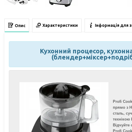
Характеристики
Інформація для 
Опис
Кухонний процесор, кухонн
(блендер+міксер+подріб
Profi Coo
прямо з Н
сталь, су
технікою 
Відчуйте 
Profi Coo