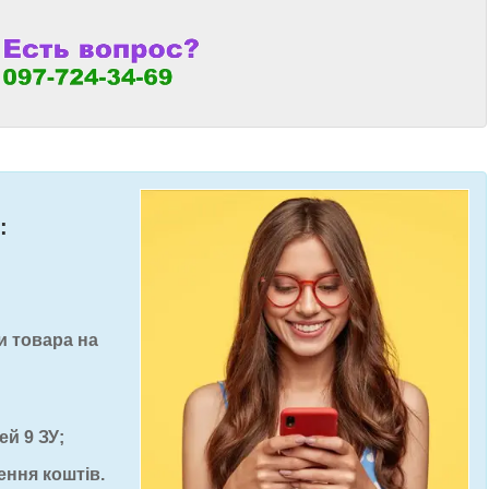
:
и товара на
ей 9 ЗУ;
ення коштів.