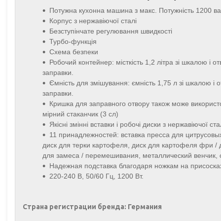
Потужна кухонна машина з макс. Потужність 1200 ва
Корпус з нержавіючої сталі
Безступінчате регулювання швидкості
Турбо-функція
Схема безпеки
Робочий контейнер: місткість 1,2 літра зі шкалою і о
заправки.
Ємність для змішування: ємність 1,75 л зі шкалою і 
заправки.
Кришка для заправного отвору також може використ
мірний стаканчик (3 сл)
Якісні змінні вставки і робочі диски з нержавіючої ста
11 принадлежностей: вставка пресса для цитрусовых
диск для терки картофеля, диск для картофеля фри /
для замеса / перемешивания, металлический венчик, 
Надежная подставка благодаря ножкам на присоска
220-240 В, 50/60 Гц, 1200 Вт.
Страна регистрации бренда: Германия