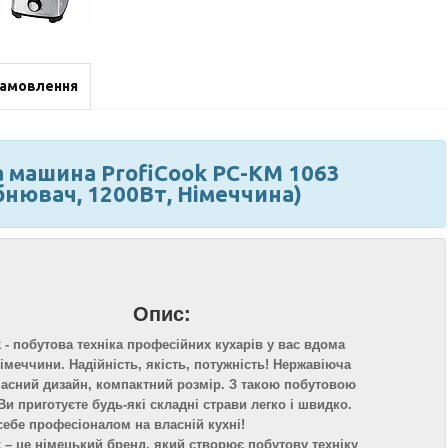
замовлення
а машина ProfiCook PC-KM 1063
нювач, 1200Вт, Німеччина)
Опис:
k - побутова техніка професійних кухарів у вас вдома
імеччини. Надійність, якість, потужність! Нержавіюча
часний дизайн, компактний розмір. З такою побутовою
Ви приготуєте будь-які складні страви легко і швидко.
себе професіоналом на власній кухні!
k – це німецький бренд, який створює побутову техніку