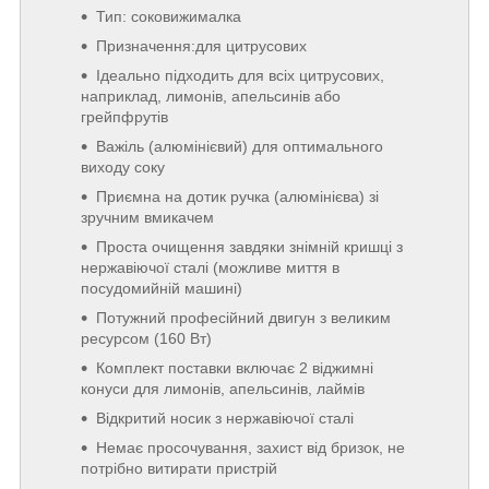
Тип: соковижималка
Призначення:для цитрусових
Ідеально підходить для всіх цитрусових,
наприклад, лимонів, апельсинів або
грейпфрутів
Важіль (алюмінієвий) для оптимального
виходу соку
Приємна на дотик ручка (алюмінієва) зі
зручним вмикачем
Проста очищення завдяки знімній кришці з
нержавіючої сталі (можливе миття в
посудомийній машині)
Потужний професійний двигун з великим
ресурсом (160 Вт)
Комплект поставки включає 2 віджимні
конуси для лимонів, апельсинів, лаймів
Відкритий носик з нержавіючої сталі
Немає просочування, захист від бризок, не
потрібно витирати пристрій