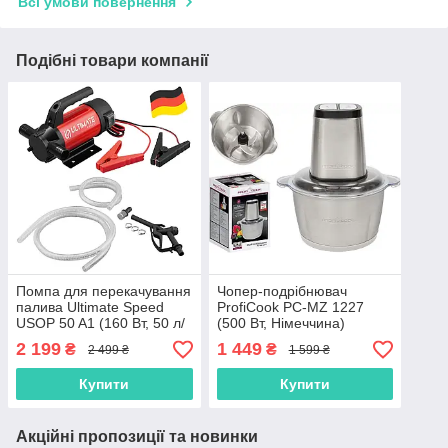
Всі умови повернення
Подібні товари компанії
Помпа для перекачування
Чопер-подрібнювач
палива Ultimate Speed
ProfiCook PC-MZ 1227
USOP 50 A1 (160 Вт, 50 л/
(500 Вт, Німеччина)
хв, 12 В, Німеччина)
2 199
1 449
₴
₴
2 499 ₴
1 599 ₴
Купити
Купити
Акційні пропозиції та новинки