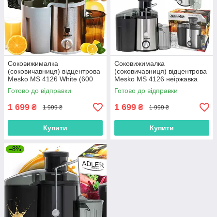
Соковижималка
Соковижималка
(соковичавниця) відцентрова
(соковичавниця) відцентрова
Mesko MS 4126 White (600
Mesko MS 4126 неіржавка
Вт, Польща)
сталь + чорний (600 Вт,
Готово до відправки
Готово до відправки
Польща)
1 699
1 699
₴
₴
1 999 ₴
1 999 ₴
Купити
Купити
–8%