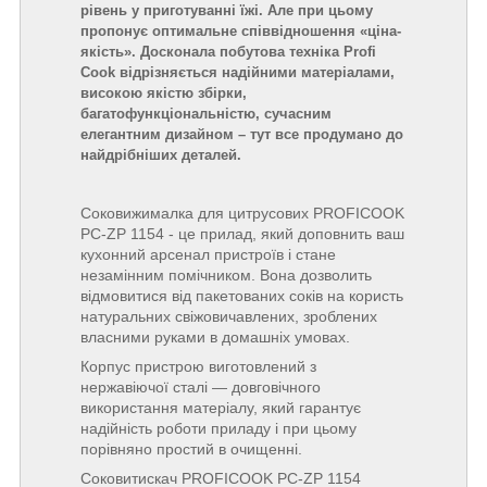
рівень у приготуванні їжі. Але при цьому
пропонує оптимальне співвідношення «ціна-
якість». Досконала побутова техніка Profi
Cook відрізняється надійними матеріалами,
високою якістю збірки,
багатофункціональністю, сучасним
елегантним дизайном – тут все продумано до
найдрібніших деталей.
Соковижималка для цитрусових PROFICOOK
PC-ZP 1154 - це прилад, який доповнить ваш
кухонний арсенал пристроїв і стане
незамінним помічником. Вона дозволить
відмовитися від пакетованих соків на користь
натуральних свіжовичавлених, зроблених
власними руками в домашніх умовах.
Корпус пристрою виготовлений з
нержавіючої сталі — довговічного
використання матеріалу, який гарантує
надійність роботи приладу і при цьому
порівняно простий в очищенні.
Соковитискач PROFICOOK PC-ZP 1154