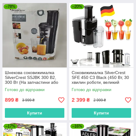
–78%
–20%
Шнекова соковижималка
Соковижималка SilverCrest
SilverCrest SSJBK 300 B2,
SFE 450 C3 Black (450 Вт, 30
300 Вт (На запчастини або
хвилин роботи, великий
під ремонт) — Уцінка
завантажувальний отвір)
Готово до відправки
Готово до відправки
899
2 399
₴
₴
3 999 ₴
2 999 ₴
Купити
Купити
–17%
–16%