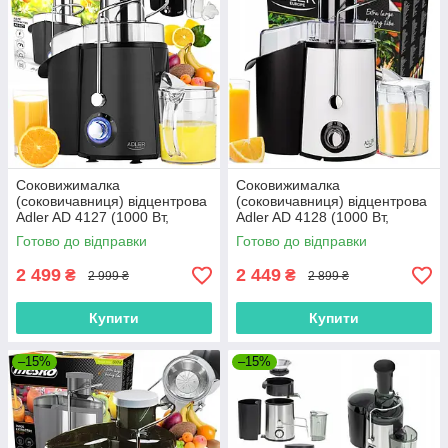
Соковижималка
Соковижималка
(соковичавниця) відцентрова
(соковичавниця) відцентрова
Adler AD 4127 (1000 Вт,
Adler AD 4128 (1000 Вт,
Польща)
Польща)
Готово до відправки
Готово до відправки
2 499
2 449
₴
₴
2 999 ₴
2 899 ₴
Купити
Купити
–15%
–15%