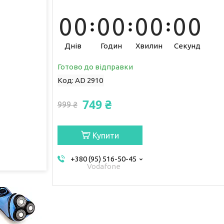
0
0
0
0
0
0
0
0
Днів
Годин
Хвилин
Секунд
Готово до відправки
Код:
AD 2910
749 ₴
999 ₴
Купити
+380 (95) 516-50-45
Vodafone