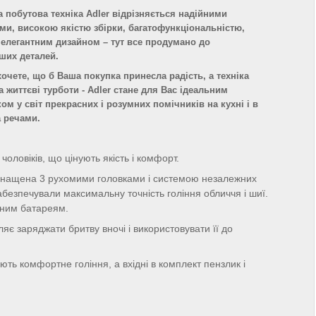
 побутова техніка Adler відрізняється надійними
ми, високою якістю збірки, багатофункціональністю,
елегантним дизайном – тут все продумано до
ших деталей.
очете, що б Ваша покупка принесла радість, а техніка
 життєві турботи - Adler стане для Вас ідеальним
ом у світ прекрасних і розумних помічників на кухні і в
а речами.
 чоловіків, що цінують якість і комфорт.
снащена 3 рухомими головками і системою незалежних
абезпечували максимальну точність гоління обличчя і шиї.
сним батареям.
є заряджати бритву вночі і використовувати її до
ть комфортне гоління, а вхідні в комплект пензлик і