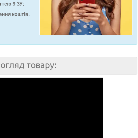
ттею 9 ЗУ;
ення коштів.
огляд товару: