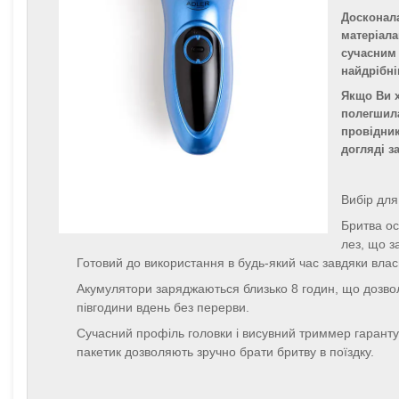
Досконала
матеріала
сучасним 
найдрібні
Якщо Ви х
полегшила
провідник
догляді з
Вибір для
Бритва о
лез, що з
Готовий до використання в будь-який час завдяки вла
Акумулятори заряджаються близько 8 годин, що дозволя
півгодини вдень без перерви.
Сучасний профіль головки і висувний триммер гарантую
пакетик дозволяють зручно брати бритву в поїздку.