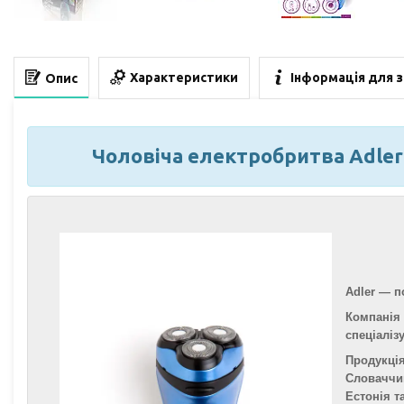
Характеристики
Інформація для 
Опис
Чоловіча електробритва Adler
Adler — п
Компанія 
спеціаліз
Продукція
Словаччин
Естонія та