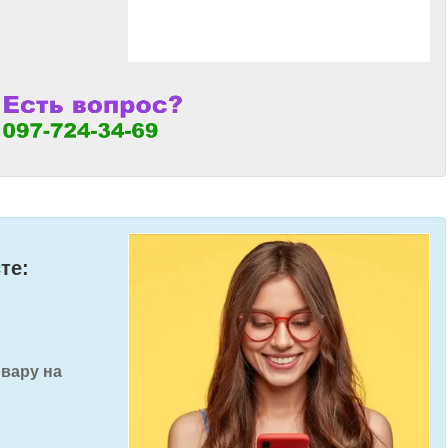
те:
овару на