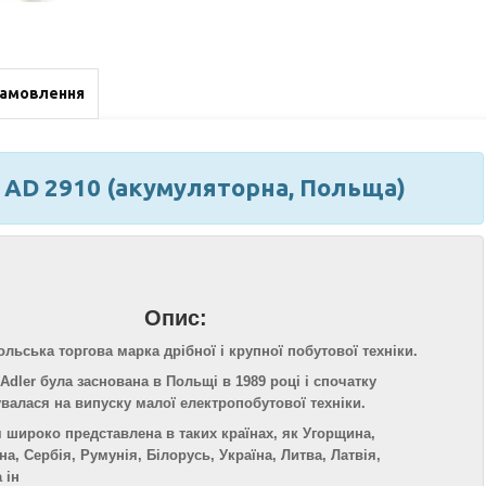
замовлення
 AD 2910 (акумуляторна, Польща)
Опис:
ольська торгова марка дрібної і крупної побутової техніки.
Adler була заснована в Польщі в 1989 році і спочатку
увалася на випуску малої електропобутової техніки.
 широко представлена в таких країнах, як Угорщина,
а, Сербія, Румунія, Білорусь, Україна, Литва, Латвія,
 ін